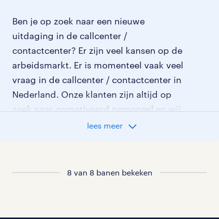
Ben je op zoek naar een nieuwe
uitdaging in de callcenter /
contactcenter? Er zijn veel kansen op de
arbeidsmarkt. Er is momenteel vaak veel
vraag in de callcenter / contactcenter in
Nederland. Onze klanten zijn altijd op
zoek naar gemotiveerd personeel en wij
kijken graag samen met je naar de
lees meer
organisatie die het beste bij je past. In
ons overzicht van vacatures vind je de
meest recente vacatures.
8 van 8 banen bekeken