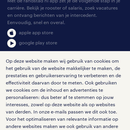
personeel gezocht
Met de randstad nl app zet je de volgende stap in je
onze vestigingen
blogs en artikelen
carrière. Bekijk je rooster of salaris, zoek vacatures
aanmelden nieuwsbrief
en ontvang berichten van je intercedent.
pers
salarischecker
Eenvoudig, snel en overal.
klachten en misstanden
bruto-netto calculator
apple app store
google play store
Op deze website maken wij gebruik van cookies om
het gebruik van de website makkelijker te maken, de
social media
prestaties en gebruikerservaring te verbeteren en de
effectiviteit daarvan door te meten. Ook gebruiken
Volg ons voor de leukste content omtrent
we cookies om de inhoud en advertenties te
vacatures, solliciteren en inspiratie.
personaliseren: dus beter af te stemmen op jouw
interesses, zowel op deze website als op websites
van derden. In onze e-mails passen we dit ook toe.
Voor het optimaliseren van relevante informatie op
werken bij randstad
andere websites maken we ook gebruik van andere