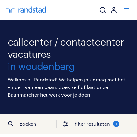
ik zoek een baa
callcenter / contactcenter
werkgevers
vacatures
in woudenberg
mijn carrière
Welkom bij Randstad! We helpen jou graag met het
over randstad
vinden van een baan. Zoek zelf of laat onze
Baanmatcher het werk voor je doen!
zoeken
filter resultaten
1