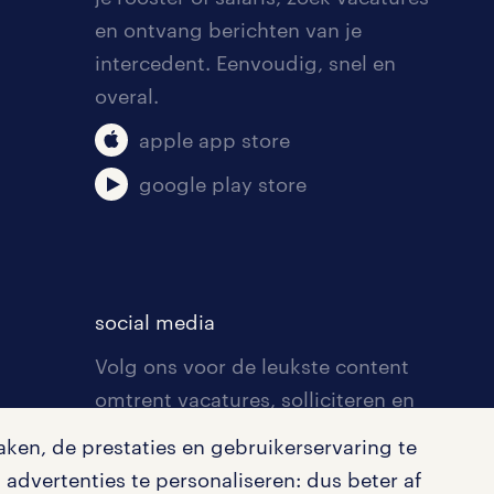
en ontvang berichten van je
intercedent. Eenvoudig, snel en
overal.
apple app store
google play store
social media
Volg ons voor de leukste content
omtrent vacatures, solliciteren en
inspiratie.
ken, de prestaties en gebruikerservaring te
advertenties te personaliseren: dus beter af