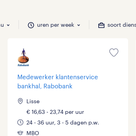
au
uren per week
soort dien
il je werken?
vacatures?
il je werken?
 zou jij willen?
Medewerker klantenservice
bankhal, Rabobank
Beveiliging
Geen
9 - 16 uur
Tijdelijk
0
0
0
Lisse
Chauffeurs
LBO, MAVO, VMBO
33 - 36 uur
1
0
€ 16,63 - 23,74 per uur
Financieel
Master
0
24 - 36 uur, 3 - 5 dagen p.w.
Industrieel / Productie
WO
0
MBO