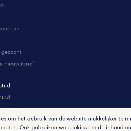
en
scentrum
 gezocht
n nieuwsbrief
stad
stad
oor talent
s om het gebruik van de website makkelijker te ma
oor werkgevers
te meten. Ook gebruiken we cookies om de inhoud en 