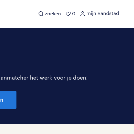
mijn Randstad
zoeken
0
aanmatcher het werk voor je doen!
en