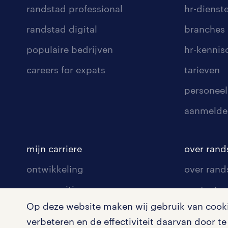
randstad professional
hr-dienst
randstad digital
branches
populaire bedrijven
hr-kenni
careers for expats
tarieven
personeel
aanmelde
mijn carriere
over rand
ontwikkeling
over rand
communities
contact v
Op deze website maken wij gebruik van cookie
opleidingen en trainingen
contact v
verbeteren en de effectiviteit daarvan door 