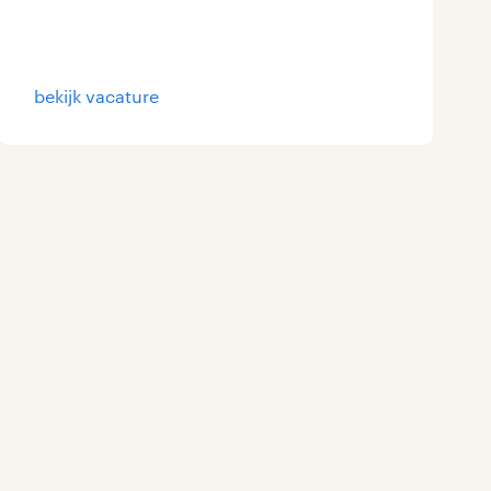
Marketing & Communicatie
Overheid
bekijk vacature
Schoonmaak
Techniek