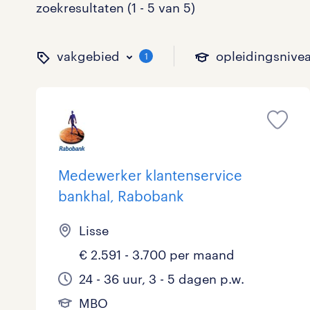
zoekresultaten (1 - 5 van 5)
vakgebied
opleidingsnive
1
binnen welk vakgebied w
op welk niveau zoek je 
hoeveel uren per week w
welk soort dienstverband
Medewerker klantenservice
bankhal, Rabobank
Administratief
Basisonderwijs
0 - 8 uur
Detachering
0
0
0
Lisse
Callcenter / Contactcenter
HBO
25 - 32 uur
Vast
0
1
0
€ 2.591 - 3.700 per maand
Engineering
MBO, HAVO, VWO
0
24 - 36 uur, 3 - 5 dagen p.w.
ICT
VMBO/MAVO
0
toon 5 resultaten
toon 5 resultaten
MBO