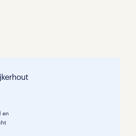
ijkerhout
l en
cht