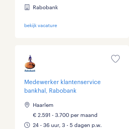
Rabobank
Logistiek
Medisch
toon 5 resultaten
bekijk vacature
Overig
Secretarieel
Webcare
Medewerker klantenservice
bankhal, Rabobank
toon 5 resultaten
Haarlem
€ 2.591 - 3.700 per maand
24 - 36 uur, 3 - 5 dagen p.w.