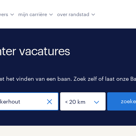
vers
mijn carrière
over randstad
nter vacatures
 het vinden van een baan. Zoek zelf of laat onze B
zoek