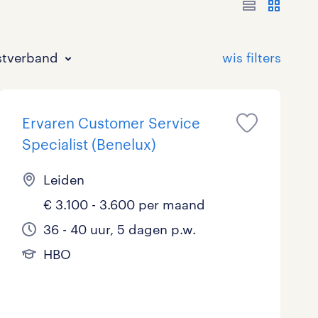
stverband
Ervaren Customer Service
Specialist (Benelux)
Leiden
€ 3.100 - 3.600 per maand
Bouw
HAVO/VWO
17 - 24 uur
Tijdelijk met uitzicht op vast
4
0
5
36 - 40 uur, 5 dagen p.w.
Commercieel / Verkoop
MBO
37 - 40+ uur
4
0
HBO
Horeca / Catering
Ondersteunend onderwijs
0
Juridisch