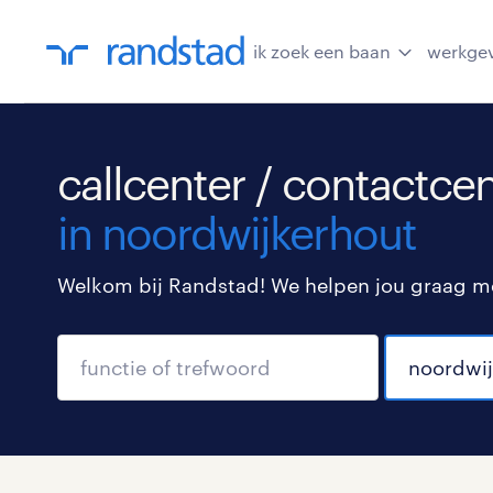
ik zoek een baan
werkge
callcenter / contactce
in noordwijkerhout
Welkom bij Randstad! We helpen jou graag met