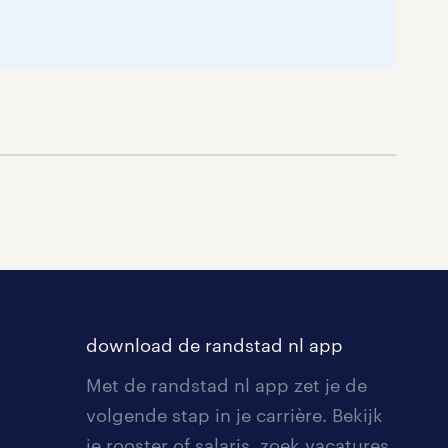
download de randstad nl app
Met de randstad nl app zet je de
volgende stap in je carrière. Bekijk
je rooster of salaris, zoek vacatures