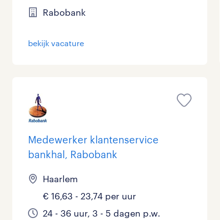
Rabobank
Management / Leidinggevend
Onderwijs
bekijk vacature
Personeel & Organisatie
Supply chain & procurement
Zorg / Verpleging
Medewerker klantenservice
bankhal, Rabobank
Haarlem
€ 16,63 - 23,74 per uur
24 - 36 uur, 3 - 5 dagen p.w.