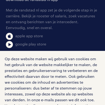
tarieven
contact voor werkgevers
arbeidsvoorwaarden
personeel gezocht
Met de randstad nl app zet je de volgende stap in je
onze vestigingen
blogs en artikelen
carrière. Bekijk je rooster of salaris, zoek vacatures
aanmelden nieuwsbrief
en ontvang berichten van je intercedent.
pers
salarischecker
Eenvoudig, snel en overal.
klachten en misstanden
bruto-netto calculator
apple app store
google play store
Op deze website maken wij gebruik van cookies om
het gebruik van de website makkelijker te maken, de
social media
prestaties en gebruikerservaring te verbeteren en de
effectiviteit daarvan door te meten. Ook gebruiken
Volg ons voor de leukste content omtrent
we cookies om de inhoud en advertenties te
vacatures, solliciteren en inspiratie.
personaliseren: dus beter af te stemmen op jouw
interesses, zowel op deze website als op websites
van derden. In onze e-mails passen we dit ook toe.