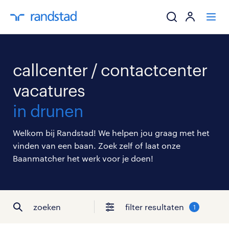
ik zoek een baa
callcenter / contactcenter
werkgevers
vacatures
in drunen
mijn carrière
Welkom bij Randstad! We helpen jou graag met het
over randstad
vinden van een baan. Zoek zelf of laat onze
Baanmatcher het werk voor je doen!
zoeken
filter resultaten
1