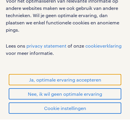
Voor het optimaliseren van relevante informatie op
werken bij randstad
andere websites maken we ook gebruik van andere
gebruikersvoorwaarden
technieken. Wil je geen optimale ervaring, dan
plaatsen we enkel functionele cookies en anonieme
privacystatement
pings.
cookies
disclaimer
Lees ons
privacy statement
of onze
cookieverklaring
sitemap
voor meer informatie.
RANDSTAD, HUMAN FORWARD en SHAPING THE
WORLD OF WORK zijn geregistreerde
handelsmerken van Randstad N.V.
Ja, optimale ervaring accepteren
© Randstad 2026
Nee, ik wil geen optimale ervaring
Cookie instellingen
mijn randstad