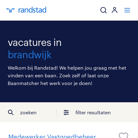
ik zoek een baa
vacatures in
werkgevers
brandwijk
mijn carrière
Welkom bij Randstad! We helpen jou graag met het
vinden van een baan. Zoek zelf of laat onze
over randstad
Baanmatcher het werk voor je doen!
zoeken
filter resultaten
Medewerker Vastgoedbeheer