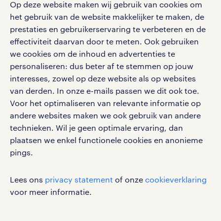
Op deze website maken wij gebruik van cookies om
Volg ons voor de leukste content omtrent
het gebruik van de website makkelijker te maken, de
vacatures, solliciteren en inspiratie.
prestaties en gebruikerservaring te verbeteren en de
effectiviteit daarvan door te meten. Ook gebruiken
we cookies om de inhoud en advertenties te
personaliseren: dus beter af te stemmen op jouw
interesses, zowel op deze website als op websites
werken bij randstad
van derden. In onze e-mails passen we dit ook toe.
gebruikersvoorwaarden
Voor het optimaliseren van relevante informatie op
privacystatement
andere websites maken we ook gebruik van andere
cookies
technieken. Wil je geen optimale ervaring, dan
disclaimer
plaatsen we enkel functionele cookies en anonieme
pings.
sitemap
RANDSTAD, HUMAN FORWARD en SHAPING THE
Lees ons
privacy statement
of onze
cookieverklaring
WORLD OF WORK zijn geregistreerde
voor meer informatie.
handelsmerken van Randstad N.V.