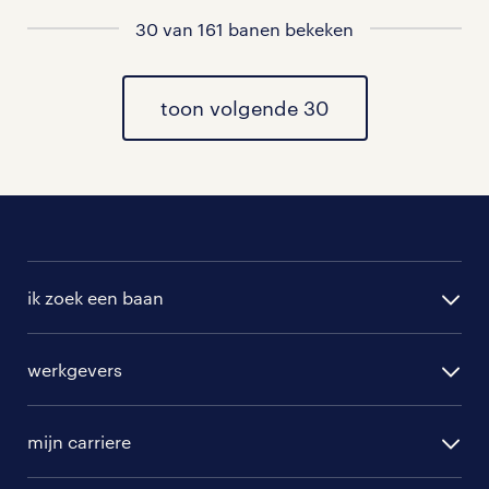
30 van 161 banen bekeken
vacatures in Oud Alblas
vacatures in Bleskensgraaf ca
toon volgende 30
vacatures in Molenaarsgraaf
vacatures in Ottoland
vacatures in Goudriaan
ik zoek een baan
vacatures in Ridderkerk
alle vacatures
werkgevers
randstad operational
vacature aanmelden
randstad professional
mijn carriere
algemene voorwaarden
randstad digital