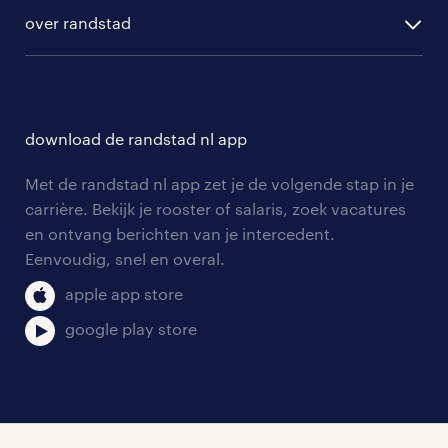
ontwikkeling
hr-diensten
over randstad
populaire bedrijven
communities
branches
over randstad
careers for expats
opleidingen en trainingen
hr-kenniscentrum
contact voor talent
solliciteren
download de randstad nl app
tarieven
contact voor werkgevers
arbeidsvoorwaarden
personeel gezocht
Met de randstad nl app zet je de volgende stap in je
onze vestigingen
blogs en artikelen
carrière. Bekijk je rooster of salaris, zoek vacatures
aanmelden nieuwsbrief
en ontvang berichten van je intercedent.
pers
salarischecker
Eenvoudig, snel en overal.
klachten en misstanden
bruto-netto calculator
apple app store
google play store
social media