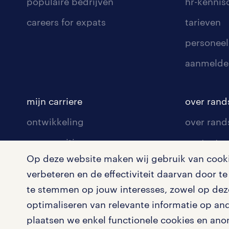
populaire bedrijven
hr-kenni
careers for expats
tarieven
personeel
aanmelde
mijn carriere
over rand
ontwikkeling
over rand
communities
contact v
Op deze website maken wij gebruik van cookie
opleidingen en trainingen
contact v
verbeteren en de effectiviteit daarvan door 
solliciteren
onze vest
te stemmen op jouw interesses, zowel op deze
arbeidsvoorwaarden
pers
optimaliseren van relevante informatie op an
plaatsen we enkel functionele cookies en ano
blogs en artikelen
klachten 