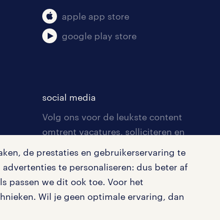
apple app store
google play store
social media
Volg ons voor de leukste content
omtrent vacatures, solliciteren en
inspiratie.
ken, de prestaties en gebruikerservaring te
advertenties te personaliseren: dus beter af
s passen we dit ook toe. Voor het
nieken. Wil je geen optimale ervaring, dan