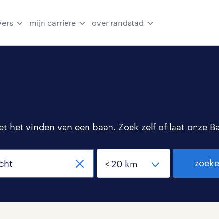
vers
mijn carrière
over randstad
 het vinden van een baan. Zoek zelf of laat onze B
zoek