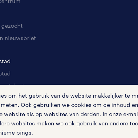
scentrum
 gezocht
n nieuwsbrief
stad
stad
oor talent
s om het gebruik van de website makkelijker te ma
oor werkgevers
te meten. Ook gebruiken we cookies om de inhoud en 
igingen
 website als op websites van derden. In onze e-mail
dere websites maken we ook gebruik van andere tech
nieme pings.
en misstanden