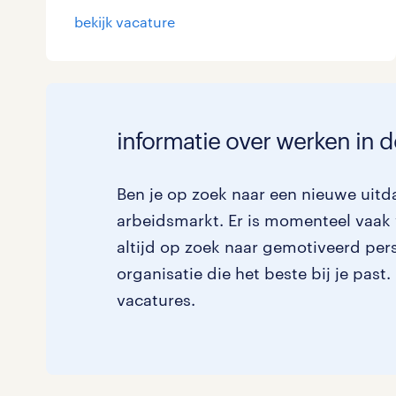
bekijk vacature
Logistiek
Medisch
toon 1 resultaat
Overig
informatie over werken in 
Secretarieel
Webcare
Ben je op zoek naar een nieuwe uitd
arbeidsmarkt. Er is momenteel vaak 
altijd op zoek naar gemotiveerd per
organisatie die het beste bij je past
toon 1 resultaat
vacatures.