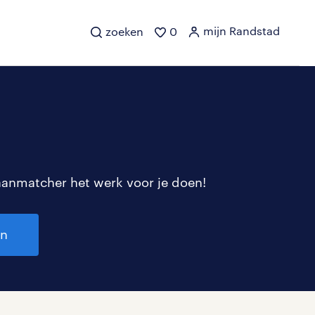
mijn Randstad
zoeken
0
aanmatcher het werk voor je doen!
en