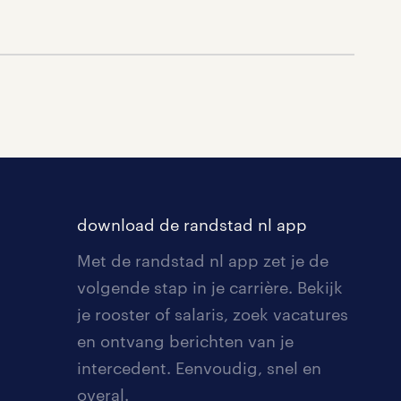
download de randstad nl app
Met de randstad nl app zet je de
volgende stap in je carrière. Bekijk
je rooster of salaris, zoek vacatures
en ontvang berichten van je
intercedent. Eenvoudig, snel en
overal.