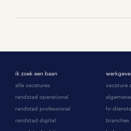
ik zoek een baan
werkgeve
alle vacatures
vacature
randstad operational
algemene
randstad professional
hr-dienst
randstad digital
branches