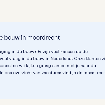
Management / Leidinggevend
Onderwijs
Personeel & Organisatie
de bouw in moordrecht
Supply chain & procurement
Zorg / Verpleging
aging in de bouw? Er zijn veel kansen op de
veel vraag in de bouw in Nederland. Onze klanten zi
soneel en wij kijken graag samen met je naar de
. In ons overzicht van vacatures vind je de meest rec