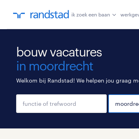
ik zoek een baan
werkge
bouw vacatures
in moordrecht
Welkom bij Randstad! We helpen jou graag met