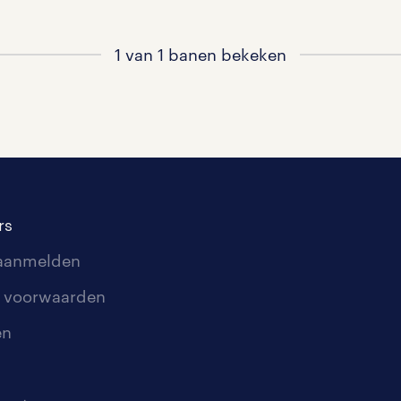
1 van 1 banen bekeken
rs
 aanmelden
 voorwaarden
en