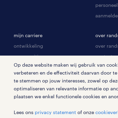
personeel
aanmelde
mijn carriere
over rand
ontwikkeling
over rand
communities
contact v
Op deze website maken wij gebruik van cookie
opleidingen en trainingen
contact v
verbeteren en de effectiviteit daarvan door 
solliciteren
onze vest
te stemmen op jouw interesses, zowel op deze
arbeidsvoorwaarden
pers
optimaliseren van relevante informatie op an
plaatsen we enkel functionele cookies en ano
blogs en artikelen
klachten 
salarischecker
Lees ons
privacy statement
of onze
cookiever