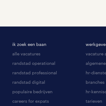
ik zoek een baan
werkgeve
alle vacatures
vacature
randstad operational
algemene
randstad professional
hr-dienst
randstad digital
branches
populaire bedrijven
hr-kenni
careers for expats
tarieven