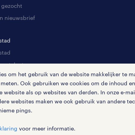
 gezocht
n nieuwsbrief
stad
stad
oor talent
s om het gebruik van de website makkelijker te ma
oor werkgevers
te meten. Ook gebruiken we cookies om de inhoud en 
igingen
 website als op websites van derden. In onze e-mail
dere websites maken we ook gebruik van andere tech
nieme pings.
en misstanden
klaring
voor meer informatie.