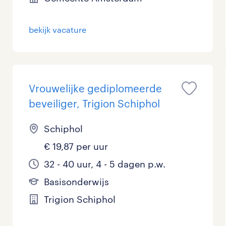
Management / Leidinggevend
bekijk vacature
Onderwijs
Personeel & Organisatie
Supply chain & procurement
Vrouwelijke gediplomeerde
beveiliger, Trigion Schiphol
Zorg / Verpleging
Schiphol
€ 19,87 per uur
32 - 40 uur, 4 - 5 dagen p.w.
Basisonderwijs
Trigion Schiphol