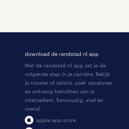
download de randstad nl app
Met de randstad nl app zet je de
volgende stap in je carrière. Bekijk
je rooster of salaris, zoek vacatures
en ontvang berichten van je
intercedent. Eenvoudig, snel en
overal.
apple app store