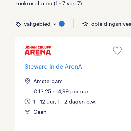
zoekresultaten (1 - 7 van 7)
vakgebied
opleidingsnive
1
binnen welk vakgebied w
op welk niveau zoek je 
hoeveel uren per week w
welk soort dienstverband
Steward in de ArenA
Amsterdam
Administratief
Basisonderwijs
0 - 8 uur
Detachering
1
0
3
€ 13,25 - 14,99 per uur
Callcenter / Contactcenter
HBO
25 - 32 uur
Vast
0
0
4
1 - 12 uur, 1 - 2 dagen p.w.
Geen
Engineering
MBO, HAVO, VWO
0
ICT
VMBO/MAVO
2
toon 7 resultaten
toon 7 resultaten