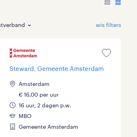
stverband
Steward, Gemeente Amsterdam
Amsterdam
Bouw
HAVO/VWO
17 - 24 uur
Tijdelijk met uitzicht op vast
0
0
4
€ 16,00 per uur
Commercieel / Verkoop
MBO
37 - 40+ uur
1
0
16 uur, 2 dagen p.w.
MBO
Horeca / Catering
Ondersteunend onderwijs
0
Gemeente Amsterdam
Juridisch