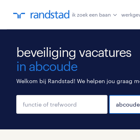
ik zoek een baan
werkge
beveiliging vacatures
in abcoude
Welkom bij Randstad! We helpen jou graag met