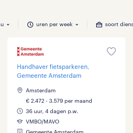
au
uren per week
soort dien
il je werken?
vacatures?
il je werken?
 zou jij willen?
Handhaver fietsparkeren,
Gemeente Amsterdam
Beveiliging
Geen
9 - 16 uur
Tijdelijk
1
3
1
Amsterdam
Chauffeurs
LBO, MAVO, VMBO
33 - 36 uur
1
0
€ 2.472 - 3.579 per maand
36 uur, 4 dagen p.w.
Financieel
Master
0
VMBO/MAVO
Industrieel / Productie
WO
0
Gemeente Amsterdam