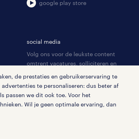
google play store
social media
Volg ons voor de leukste content
omtrent vacatures, solliciteren en
inspiratie.
ken, de prestaties en gebruikerservaring te
advertenties te personaliseren: dus beter af
s passen we dit ook toe. Voor het
nieken. Wil je geen optimale ervaring, dan