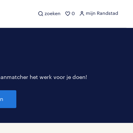
mijn Randstad
zoeken
0
aanmatcher het werk voor je doen!
en