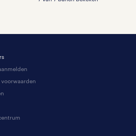
rs
 aanmelden
 voorwaarden
en
scentrum