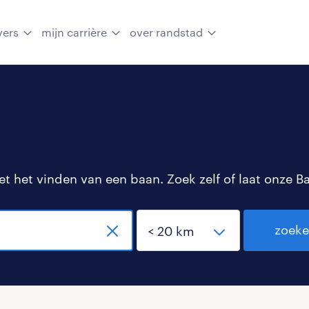
vers
mijn carrière
over randstad
 het vinden van een baan. Zoek zelf of laat onze B
zoek