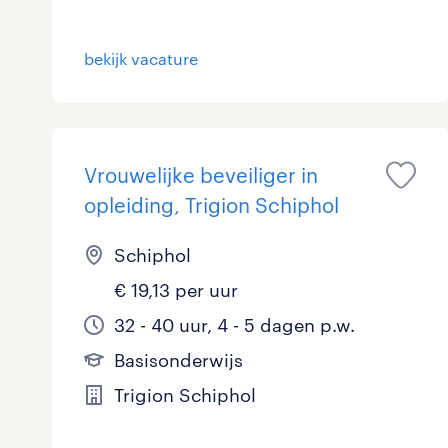
Logistiek
bekijk vacature
Medisch
toon 7 resultaten
Overig
Secretarieel
Vrouwelijke beveiliger in
opleiding, Trigion Schiphol
Webcare
Schiphol
€ 19,13 per uur
toon 7 resultaten
32 - 40 uur, 4 - 5 dagen p.w.
Basisonderwijs
Trigion Schiphol