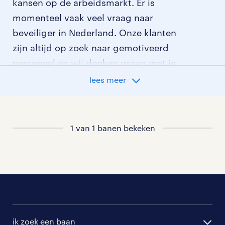
kansen op de arbeidsmarkt. Er is
momenteel vaak veel vraag naar
beveiliger in Nederland. Onze klanten
zijn altijd op zoek naar gemotiveerd
personeel en wij denken graag met je
mee welke klant het beste bij je past. In
lees meer
ons overzicht van vacatures vind je de
meest recente vacatures.
1 van 1 banen bekeken
ik zoek een baan