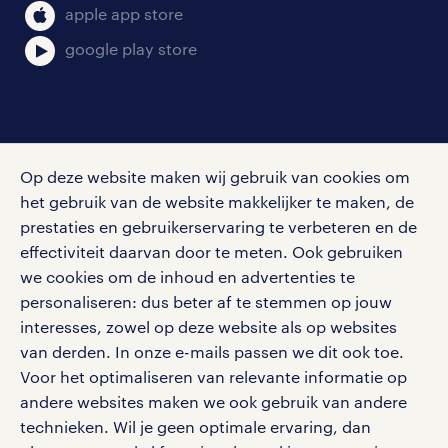
bruto-netto calculator
apple app store
google play store
social media
Op deze website maken wij gebruik van cookies om
Volg ons voor de leukste content omtrent
het gebruik van de website makkelijker te maken, de
vacatures, solliciteren en inspiratie.
prestaties en gebruikerservaring te verbeteren en de
effectiviteit daarvan door te meten. Ook gebruiken
we cookies om de inhoud en advertenties te
personaliseren: dus beter af te stemmen op jouw
interesses, zowel op deze website als op websites
werken bij randstad
van derden. In onze e-mails passen we dit ook toe.
gebruikersvoorwaarden
Voor het optimaliseren van relevante informatie op
privacystatement
andere websites maken we ook gebruik van andere
cookies
technieken. Wil je geen optimale ervaring, dan