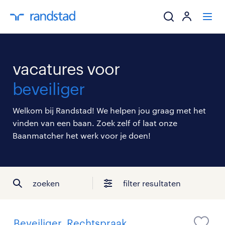
ik zoek een baa
vacatures voor
werkgevers
beveiliger
mijn carrière
Welkom bij Randstad! We helpen jou graag met het
vinden van een baan. Zoek zelf of laat onze
over randstad
Baanmatcher het werk voor je doen!
zoeken
filter resultaten
Beveiliger, Rechtspraak