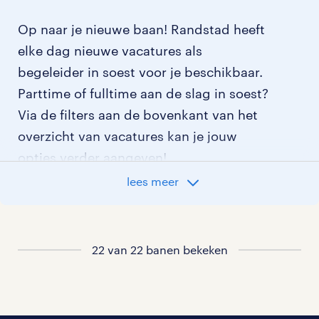
Op naar je nieuwe baan! Randstad heeft
elke dag nieuwe vacatures als
begeleider in soest voor je beschikbaar.
Parttime of fulltime aan de slag in soest?
Via de filters aan de bovenkant van het
overzicht van vacatures kan je jouw
opties verder aangeven!
lees meer
Staat jouw nieuwe baan er niet bij?
Bekijk dan hier
alle vacatures in soest
of
hier
al onze begeleider vacatures
.
22 van 22 banen bekeken