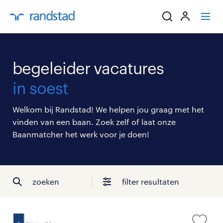
ik zoek een baa
begeleider vacatures
werkgevers
in soest
mijn carrière
Welkom bij Randstad! We helpen jou graag met het
vinden van een baan. Zoek zelf of laat onze
over randstad
Baanmatcher het werk voor je doen!
zoeken
filter resultaten