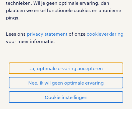
gebruikersvoorwaarden
technieken. Wil je geen optimale ervaring, dan
plaatsen we enkel functionele cookies en anonieme
privacystatement
pings.
cookies
disclaimer
Lees ons
privacy statement
of onze
cookieverklaring
sitemap
voor meer informatie.
RANDSTAD, HUMAN FORWARD en SHAPING THE
WORLD OF WORK zijn geregistreerde
handelsmerken van Randstad N.V.
Ja, optimale ervaring accepteren
© Randstad 2026
Nee, ik wil geen optimale ervaring
Cookie instellingen
mijn randstad