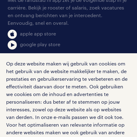
onze vestigingen
blogs en artikelen
carrière. Bekijk je rooster of salaris, zoek vacatures
aanmelden nieuwsbrief
en ontvang berichten van je intercedent.
pers
salarischecker
Eenvoudig, snel en overal.
klachten en misstanden
bruto-netto calculator
apple app store
google play store
Op deze website maken wij gebruik van cookies om
het gebruik van de website makkelijker te maken, de
social media
prestaties en gebruikerservaring te verbeteren en de
effectiviteit daarvan door te meten. Ook gebruiken
Volg ons voor de leukste content omtrent
we cookies om de inhoud en advertenties te
vacatures, solliciteren en inspiratie.
personaliseren: dus beter af te stemmen op jouw
interesses, zowel op deze website als op websites
van derden. In onze e-mails passen we dit ook toe.
Voor het optimaliseren van relevante informatie op
werken bij randstad
andere websites maken we ook gebruik van andere