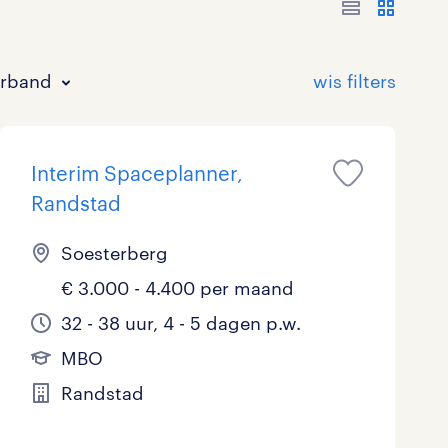
erband
Interim Spaceplanner,
Randstad
Soesterberg
€ 3.000 - 4.400 per maand
Bouw
HAVO/VWO
17 - 24 uur
Tijdelijk met uitzicht op vast
0
0
0
0
32 - 38 uur, 4 - 5 dagen p.w.
Commercieel / Verkoop
MBO
37 - 40+ uur
3
1
0
MBO
Horeca / Catering
Ondersteunend onderwijs
0
0
Randstad
Juridisch
0