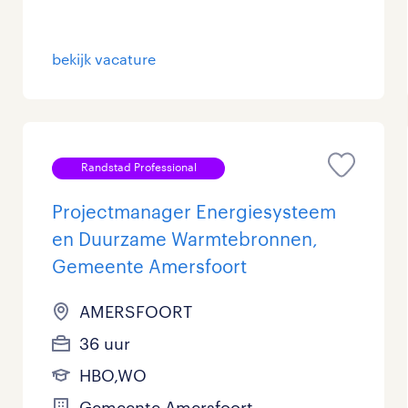
Management / Leidinggevend
0
bekijk vacature
Onderwijs
0
Personeel & Organisatie
0
Supply chain & procurement
0
Randstad Professional
Zorg / Verpleging
0
Projectmanager Energiesysteem
en Duurzame Warmtebronnen,
Gemeente Amersfoort
AMERSFOORT
36 uur
HBO,WO
Gemeente Amersfoort