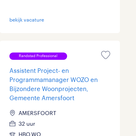
Marketing & Communicatie
0
bekijk vacature
Overheid
0
Schoonmaak
0
Techniek
0
Randstad Professional
Assistent Project- en
Programmamanager WOZO en
Bijzondere Woonprojecten,
Gemeente Amersfoort
AMERSFOORT
32 uur
HBO,WO