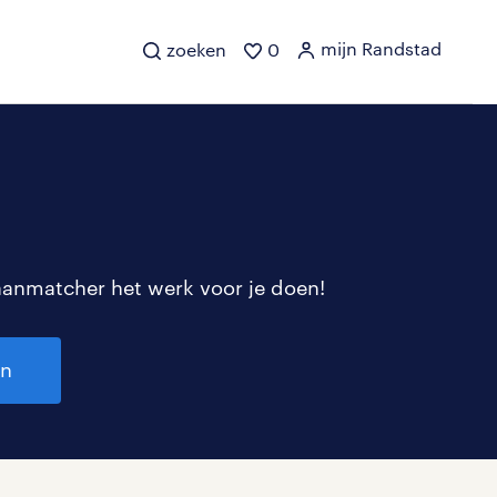
mijn Randstad
zoeken
0
aanmatcher het werk voor je doen!
en