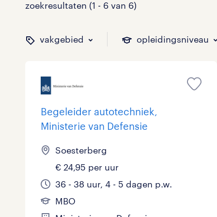
zoekresultaten (1 - 6 van 6)
vakgebied
opleidingsniveau
binnen welk vakgebied w
op welk niveau zoek je 
hoeveel uren per week w
welk soort dienstverband
Begeleider autotechniek,
Ministerie van Defensie
Administratief
Basisonderwijs
0 - 8 uur
Detachering
0
2
0
0
Soesterberg
Callcenter / Contactcenter
HBO
25 - 32 uur
Vast
1
2
3
0
€ 24,95 per uur
36 - 38 uur, 4 - 5 dagen p.w.
Engineering
MBO, HAVO, VWO
2
0
MBO
ICT
VMBO/MAVO
0
0
toon 6 resultaten
toon 6 resultaten