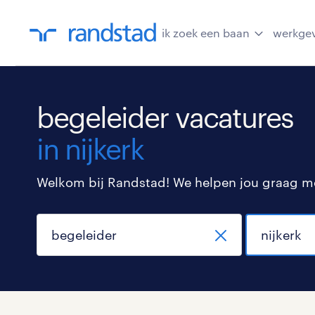
ik zoek een baan
werkge
begeleider vacatures
in nijkerk
Welkom bij Randstad! We helpen jou graag met