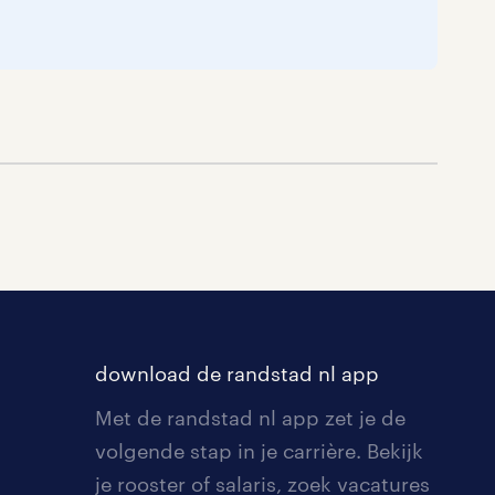
download de randstad nl app
Met de randstad nl app zet je de
volgende stap in je carrière. Bekijk
je rooster of salaris, zoek vacatures