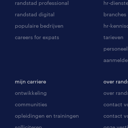
randstad professional
hr-dienst
randstad digital
branches
populaire bedrijven
hr-kenni
careers for expats
tarieven
personeel
aanmelde
mijn carriere
over rand
ontwikkeling
over rand
communities
contact v
opleidingen en trainingen
contact v
solliciteren
onze vest