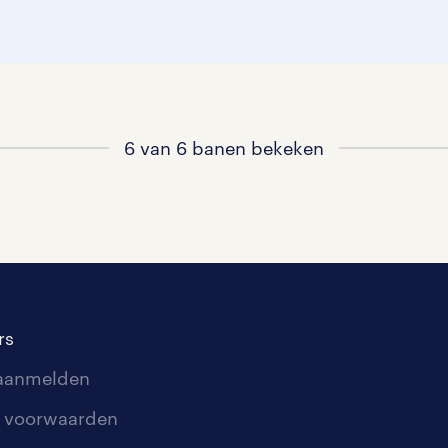
6 van 6 banen bekeken
rs
 aanmelden
 voorwaarden