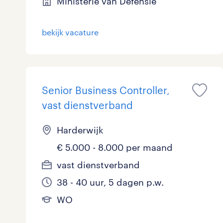
Ministerie van Defensie
Logistiek
1
bekijk vacature
Medisch
0
toon 6 resultaten
Overig
1
Secretarieel
0
Senior Business Controller,
vast dienstverband
Webcare
0
Harderwijk
€ 5.000 - 8.000 per maand
toon 6 resultaten
vast dienstverband
38 - 40 uur, 5 dagen p.w.
WO