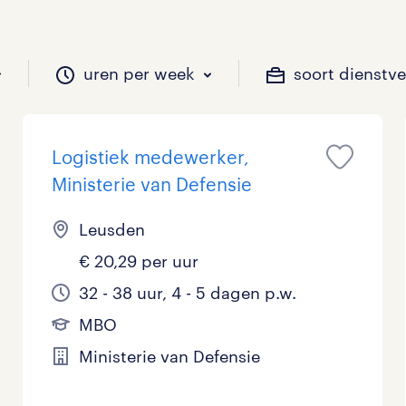
uren per week
soort dienstv
Logistiek medewerker,
il je werken?
vacatures?
il je werken?
 zou jij willen?
Ministerie van Defensie
Leusden
€ 20,29 per uur
Beveiliging
Geen
9 - 16 uur
Tijdelijk
0
3
0
0
32 - 38 uur, 4 - 5 dagen p.w.
Chauffeurs
LBO, MAVO, VMBO
33 - 36 uur
0
2
0
MBO
Financieel
Master
0
1
Ministerie van Defensie
Industrieel / Productie
WO
3
1