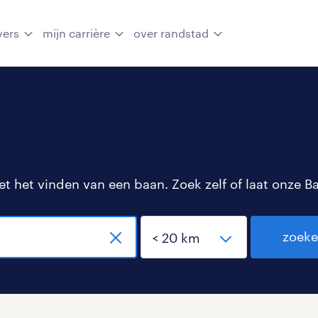
vers
mijn carrière
over randstad
 het vinden van een baan. Zoek zelf of laat onze B
zoek