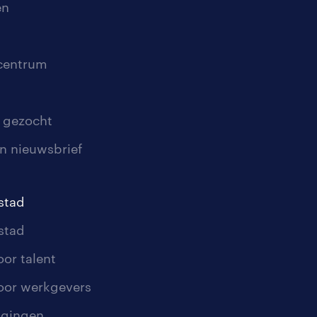
en
scentrum
 gezocht
n nieuwsbrief
stad
stad
oor talent
oor werkgevers
igingen