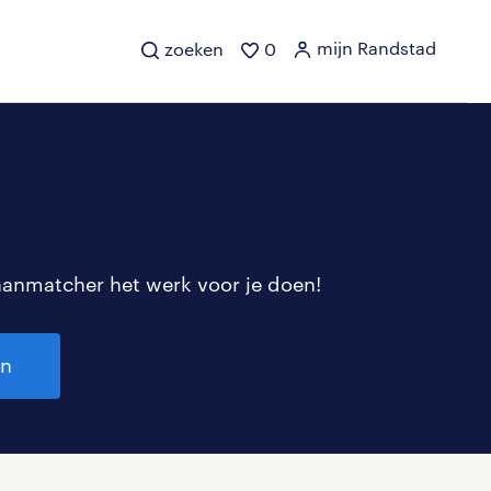
mijn Randstad
zoeken
0
aanmatcher het werk voor je doen!
en