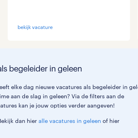
Management / Leidinggevend
0
Onderwijs
0
bekijk vacature
Personeel & Organisatie
0
Supply chain & procurement
0
ls begeleider in geleen
Zorg / Verpleging
0
eft elke dag nieuwe vacatures als begeleider in ge
time aan de slag in geleen? Via de filters aan de
atures kan je jouw opties verder aangeven!
Bekijk dan hier
alle vacatures in geleen
of hier