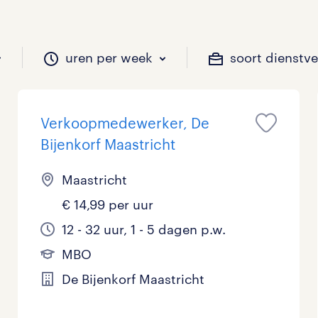
uren per week
soort dienstv
Verkoopmedewerker, De
il je werken?
vacatures?
il je werken?
 zou jij willen?
Bijenkorf Maastricht
Maastricht
€ 14,99 per uur
Beveiliging
Geen
9 - 16 uur
Tijdelijk
0
1
1
0
12 - 32 uur, 1 - 5 dagen p.w.
Chauffeurs
LBO, MAVO, VMBO
33 - 36 uur
0
1
0
MBO
Financieel
Master
0
1
De Bijenkorf Maastricht
Industrieel / Productie
WO
0
1