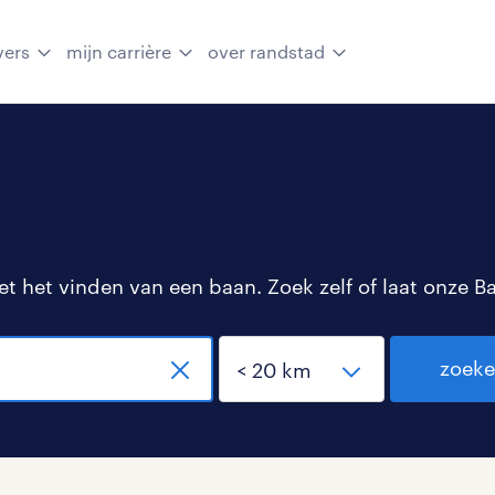
vers
mijn carrière
over randstad
 het vinden van een baan. Zoek zelf of laat onze B
zoek