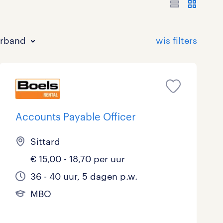
erband
Accounts Payable Officer
Sittard
Bouw
HAVO/VWO
17 - 24 uur
Tijdelijk met uitzicht op vast
0
0
0
2
€ 15,00 - 18,70 per uur
Commercieel / Verkoop
MBO
37 - 40+ uur
3
1
1
36 - 40 uur, 5 dagen p.w.
Horeca / Catering
Ondersteunend onderwijs
0
0
MBO
Juridisch
0