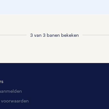
3 van 3 banen bekeken
rs
 aanmelden
 voorwaarden