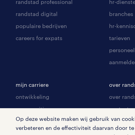
randstad professional
hr-dienst
randstad digital
branches
populaire bedrijven
hr-kenni
careers for expats
tarieven
personeel
aanmelde
mijn carriere
over rand
ontwikkeling
over rand
communities
contact v
Op deze website maken wij gebruik van cookie
opleidingen en trainingen
contact v
verbeteren en de effectiviteit daarvan door 
solliciteren
onze vest