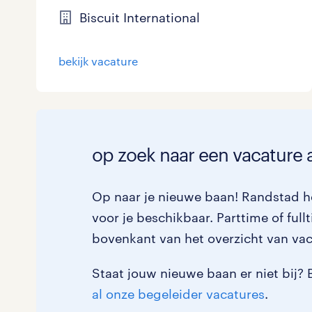
Biscuit International
Logistiek
0
Medisch
0
toon 3 resultaten
bekijk vacature
Overig
0
Secretarieel
0
op zoek naar een vacature a
Webcare
0
Op naar je nieuwe baan! Randstad he
voor je beschikbaar. Parttime of full
toon 3 resultaten
bovenkant van het overzicht van vac
Staat jouw nieuwe baan er niet bij? 
al onze begeleider vacatures
.