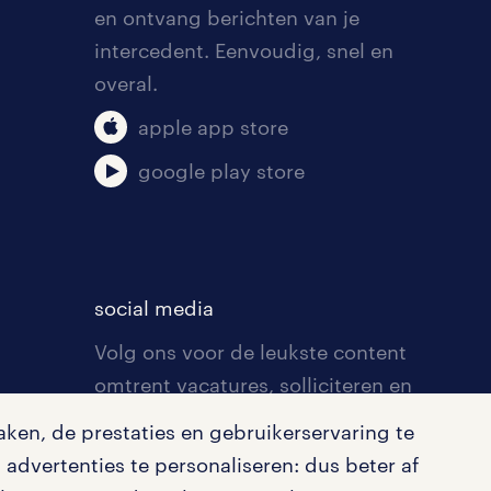
en ontvang berichten van je
intercedent. Eenvoudig, snel en
overal.
apple app store
google play store
social media
Volg ons voor de leukste content
omtrent vacatures, solliciteren en
inspiratie.
ken, de prestaties en gebruikerservaring te
advertenties te personaliseren: dus beter af