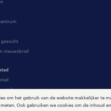
en
scentrum
 gezocht
n nieuwsbrief
stad
stad
oor talent
s om het gebruik van de website makkelijker te ma
oor werkgevers
te meten. Ook gebruiken we cookies om de inhoud en 
igingen