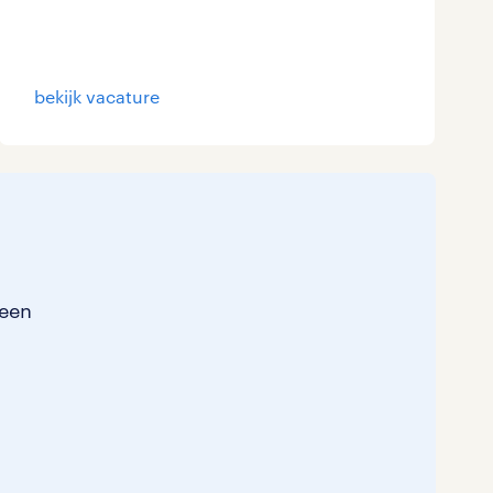
Marketing & Communicatie
0
Overheid
0
bekijk vacature
Schoonmaak
0
Techniek
0
leen