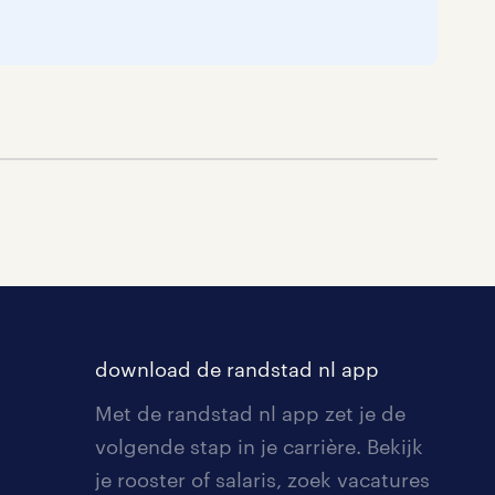
download de randstad nl app
Met de randstad nl app zet je de
volgende stap in je carrière. Bekijk
je rooster of salaris, zoek vacatures