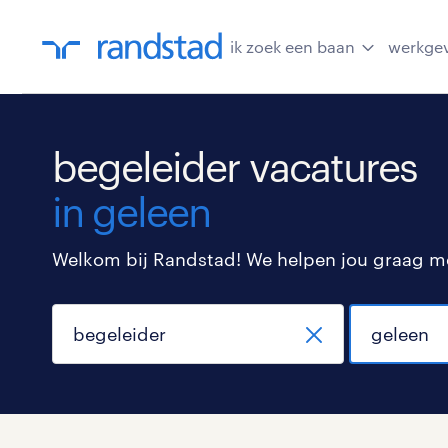
ik zoek een baan
werkge
begeleider vacatures
in geleen
Welkom bij Randstad! We helpen jou graag met