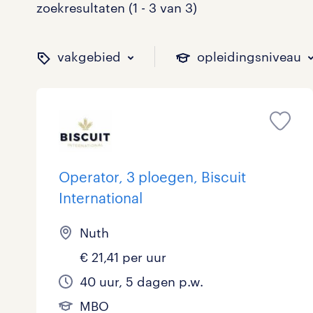
zoekresultaten (1 - 3 van 3)
vakgebied
opleidingsniveau
binnen welk vakgebied w
op welk niveau zoek je 
hoeveel uren per week w
welk soort dienstverband
Operator, 3 ploegen, Biscuit
International
Administratief
Basisonderwijs
0 - 8 uur
Detachering
0
0
0
0
Nuth
Callcenter / Contactcenter
HBO
25 - 32 uur
Vast
0
0
0
0
€ 21,41 per uur
Engineering
MBO, HAVO, VWO
0
0
40 uur, 5 dagen p.w.
ICT
VMBO/MAVO
0
0
toon 3 resultaten
toon 3 resultaten
MBO