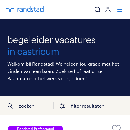
ik zoek een baa
begeleider vacatures
werkgevers
in castricum
mijn carrière
Welkom bij Randstad! We helpen jou graag met het
vinden van een baan. Zoek zelf of laat onze
over randstad
Baanmatcher het werk voor je doen!
zoeken
filter resultaten
Randstad Professional