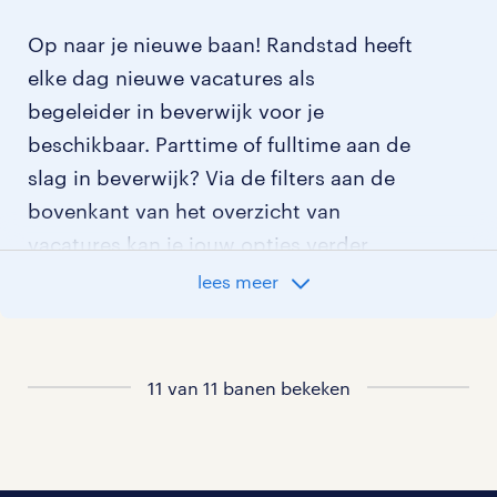
Op naar je nieuwe baan! Randstad heeft
elke dag nieuwe vacatures als
begeleider in beverwijk voor je
beschikbaar. Parttime of fulltime aan de
slag in beverwijk? Via de filters aan de
bovenkant van het overzicht van
vacatures kan je jouw opties verder
aangeven!
lees meer
Staat jouw nieuwe baan er niet bij?
Bekijk dan hier
11 van 11 banen bekeken
alle vacatures in beverwijk
of hier
al onze begeleider vacatures
.