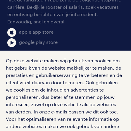
onze vestigingen
blogs en artikelen
carrière. Bekijk je rooster of salaris, zoek vacatures
aanmelden nieuwsbrief
en ontvang berichten van je intercedent.
pers
salarischecker
Eenvoudig, snel en overal.
klachten en misstanden
bruto-netto calculator
apple app store
google play store
Op deze website maken wij gebruik van cookies om
het gebruik van de website makkelijker te maken, de
social media
prestaties en gebruikerservaring te verbeteren en de
effectiviteit daarvan door te meten. Ook gebruiken
Volg ons voor de leukste content omtrent
we cookies om de inhoud en advertenties te
vacatures, solliciteren en inspiratie.
personaliseren: dus beter af te stemmen op jouw
interesses, zowel op deze website als op websites
van derden. In onze e-mails passen we dit ook toe.
Voor het optimaliseren van relevante informatie op
werken bij randstad
andere websites maken we ook gebruik van andere