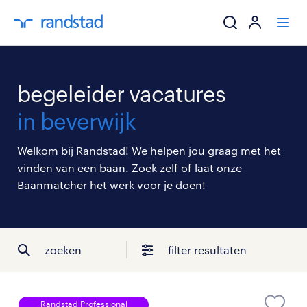
ik zoek een baa
begeleider vacatures
werkgevers
in beverwijk
mijn carrière
Welkom bij Randstad! We helpen jou graag met het
vinden van een baan. Zoek zelf of laat onze
over randstad
Baanmatcher het werk voor je doen!
zoeken
filter resultaten
Randstad Professional