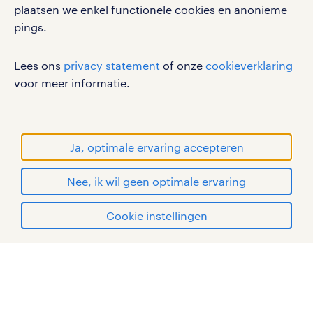
plaatsen we enkel functionele cookies en anonieme
privacystatement
pings.
cookies
disclaimer
Lees ons
privacy statement
of onze
cookieverklaring
sitemap
voor meer informatie.
RANDSTAD, HUMAN FORWARD en SHAPING THE
WORLD OF WORK zijn geregistreerde
handelsmerken van Randstad N.V.
Ja, optimale ervaring accepteren
© Randstad 2026
Nee, ik wil geen optimale ervaring
Cookie instellingen
mijn randstad