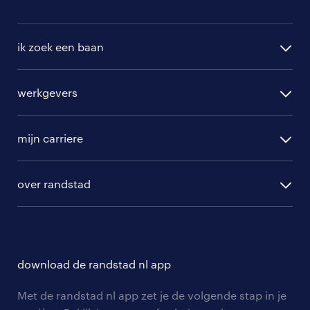
vacatures in Gieten
ik zoek een baan
vacatures in Gasselte
alle vacatures
werkgevers
vacatures in Eext
randstad operational
vacature aanmelden
randstad professional
mijn carriere
algemene voorwaarden
randstad digital
ontwikkeling
hr-diensten
over randstad
populaire bedrijven
communities
branches
over randstad
careers for expats
opleidingen en trainingen
hr-kenniscentrum
contact voor talent
solliciteren
download de randstad nl app
tarieven
contact voor werkgevers
arbeidsvoorwaarden
personeel gezocht
Met de randstad nl app zet je de volgende stap in je
onze vestigingen