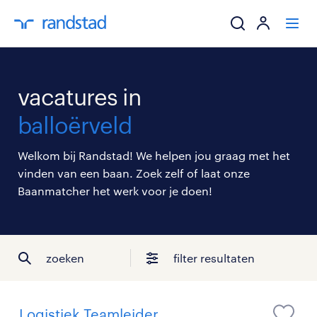
ik zoek een baa
vacatures in
werkgevers
balloërveld
mijn carrière
Welkom bij Randstad! We helpen jou graag met het
vinden van een baan. Zoek zelf of laat onze
over randstad
Baanmatcher het werk voor je doen!
zoeken
filter resultaten
Logistiek Teamleider