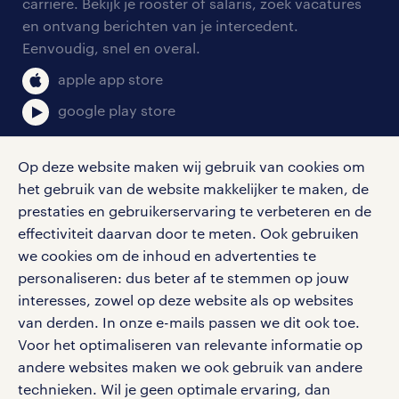
blogs en artikelen
carrière. Bekijk je rooster of salaris, zoek vacatures
aanmelden nieuwsbrief
en ontvang berichten van je intercedent.
pers
salarischecker
Eenvoudig, snel en overal.
klachten en misstanden
bruto-netto calculator
apple app store
google play store
Op deze website maken wij gebruik van cookies om
het gebruik van de website makkelijker te maken, de
social media
prestaties en gebruikerservaring te verbeteren en de
effectiviteit daarvan door te meten. Ook gebruiken
Volg ons voor de leukste content omtrent
we cookies om de inhoud en advertenties te
vacatures, solliciteren en inspiratie.
personaliseren: dus beter af te stemmen op jouw
interesses, zowel op deze website als op websites
van derden. In onze e-mails passen we dit ook toe.
Voor het optimaliseren van relevante informatie op
werken bij randstad
andere websites maken we ook gebruik van andere
gebruikersvoorwaarden
technieken. Wil je geen optimale ervaring, dan