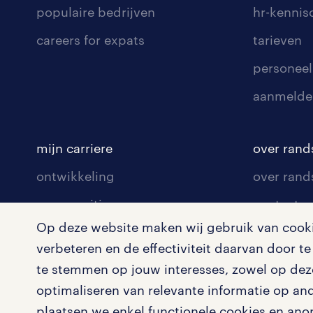
populaire bedrijven
hr-kenni
careers for expats
tarieven
personeel
aanmelde
mijn carriere
over rand
ontwikkeling
over rand
communities
contact v
Op deze website maken wij gebruik van cookie
opleidingen en trainingen
contact v
verbeteren en de effectiviteit daarvan door 
solliciteren
onze vest
te stemmen op jouw interesses, zowel op deze
arbeidsvoorwaarden
pers
optimaliseren van relevante informatie op an
plaatsen we enkel functionele cookies en ano