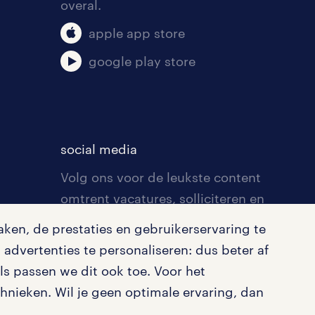
overal.
apple app store
google play store
social media
Volg ons voor de leukste content
omtrent vacatures, solliciteren en
inspiratie.
ken, de prestaties en gebruikerservaring te
advertenties te personaliseren: dus beter af
s passen we dit ook toe. Voor het
nieken. Wil je geen optimale ervaring, dan