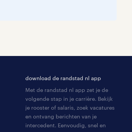
download de randstad nl app
Met de randstad nl app zet je de
volgende stap in je carrière. Bekijk
je rooster of salaris, zoek vacatures
en ontvang berichten van je
intercedent. Eenvoudig, snel en