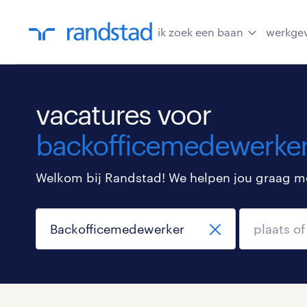
ik zoek een baan
werkge
vacatures voor
backofficemedewerke
Welkom bij Randstad! We helpen jou graag met