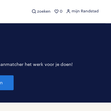
mijn Randstad
zoeken
0
aanmatcher het werk voor je doen!
en