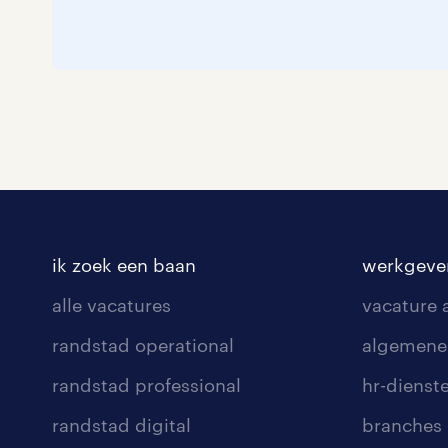
ik zoek een baan
werkgeve
alle vacatures
vacature
randstad operational
algemene
randstad professional
hr-dienst
randstad digital
branches