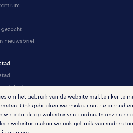
scentrum
 gezocht
n nieuwsbrief
stad
stad
oor talent
s om het gebruik van de website makkelijker te ma
oor werkgevers
te meten. Ook gebruiken we cookies om de inhoud en 
igingen
 website als op websites van derden. In onze e-mail
dere websites maken we ook gebruik van andere tech
nieme pings.