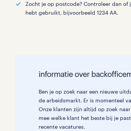
Zocht je op postcode? Controleer dan of 
Logistiek
0
hebt gebruikt, bijvoorbeeld 1234 AA.
Medisch
0
toon 0 resultaten
Overig
0
Secretarieel
0
Webcare
0
informatie over backoffic
Ben je op zoek naar een nieuwe uitd
toon 0 resultaten
de arbeidsmarkt. Er is momenteel v
Onze klanten zijn altijd op zoek na
mee welke klant het beste bij je pas
recente vacatures.