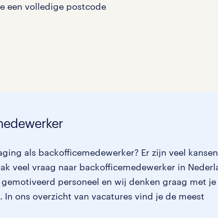
je een volledige postcode
Management / Leidinggevend
0
Onderwijs
0
Personeel & Organisatie
0
Supply chain & procurement
0
Zorg / Verpleging
0
emedewerker
aging als backofficemedewerker? Er zijn veel kanse
aak veel vraag naar backofficemedewerker in Nederl
ar gemotiveerd personeel en wij denken graag met je
t. In ons overzicht van vacatures vind je de meest