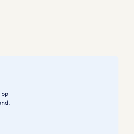
Marketing & Communicatie
0
Overheid
0
Schoonmaak
0
Techniek
0
n op
and.