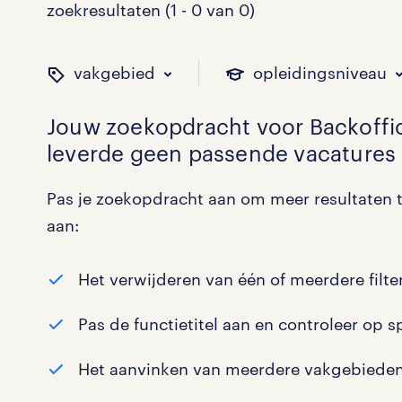
zoekresultaten (1 - 0 van 0)
vakgebied
opleidingsniveau
Jouw zoekopdracht voor
Backoff
leverde geen passende vacatures 
binnen welk vakgebied w
op welk niveau zoek je 
hoeveel uren per week w
welk soort dienstverband
Pas je zoekopdracht aan om meer resultaten t
aan:
Administratief
Basisonderwijs
0 - 8 uur
Detachering
0
0
0
0
Het verwijderen van één of meerdere filter
Callcenter / Contactcenter
HBO
25 - 32 uur
Vast
0
0
0
0
Pas de functietitel aan en controleer op s
Engineering
MBO, HAVO, VWO
0
0
Het aanvinken van meerdere vakgebieden
ICT
VMBO/MAVO
0
0
toon 0 resultaten
toon 0 resultaten