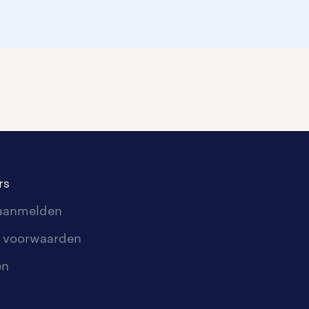
rs
 aanmelden
 voorwaarden
en