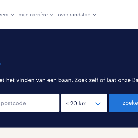
vers
mijn carrière
over randstad
r
 het vinden van een baan. Zoek zelf of laat onze B
zoek