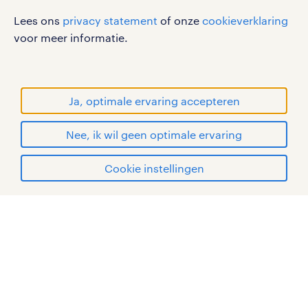
disclaimer
Lees ons
privacy statement
of onze
cookieverklaring
sitemap
voor meer informatie.
RANDSTAD, HUMAN FORWARD en SHAPING THE
WORLD OF WORK zijn geregistreerde
handelsmerken van Randstad N.V.
Ja, optimale ervaring accepteren
© Randstad 2026
Nee, ik wil geen optimale ervaring
Cookie instellingen
mijn randstad