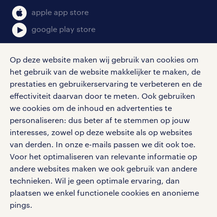
klachten en misstanden
bruto-netto calculator
apple app store
google play store
Op deze website maken wij gebruik van cookies om
het gebruik van de website makkelijker te maken, de
social media
prestaties en gebruikerservaring te verbeteren en de
effectiviteit daarvan door te meten. Ook gebruiken
Volg ons voor de leukste content omtrent
we cookies om de inhoud en advertenties te
vacatures, solliciteren en inspiratie.
personaliseren: dus beter af te stemmen op jouw
interesses, zowel op deze website als op websites
van derden. In onze e-mails passen we dit ook toe.
Voor het optimaliseren van relevante informatie op
werken bij randstad
andere websites maken we ook gebruik van andere
gebruikersvoorwaarden
technieken. Wil je geen optimale ervaring, dan
plaatsen we enkel functionele cookies en anonieme
privacystatement
pings.
cookies