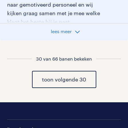
naar gemotiveerd personeel en wij
kijken graag samen met je mee welke
klant het beste bij je past.
lees meer
vacatures rondom Arriën
vacatures in Dalfsen
30 van 66 banen bekeken
vacatures in Ommen
toon volgende 30
vacatures in Vilsteren
vacatures in Beerze
vacatures in Stegeren
vacatures in Witharen