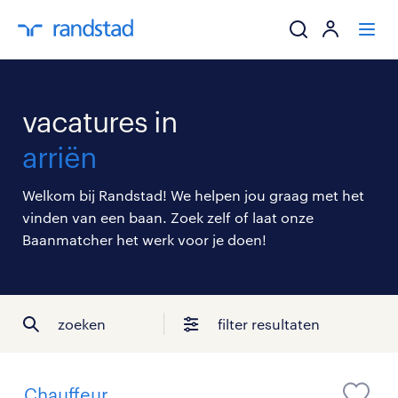
ik zoek een baa
vacatures in
werkgevers
arriën
mijn carrière
Welkom bij Randstad! We helpen jou graag met het
vinden van een baan. Zoek zelf of laat onze
over randstad
Baanmatcher het werk voor je doen!
zoeken
filter resultaten
Chauffeur