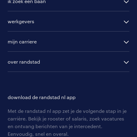
ik zoek een baan
alle vacatures
werkgevers
randstad operational
vacature aanmelden
randstad professional
mijn carriere
algemene voorwaarden
randstad digital
ontwikkeling
hr-diensten
over randstad
populaire bedrijven
communities
branches
over randstad
careers for expats
opleidingen en trainingen
hr-kenniscentrum
contact voor talent
solliciteren
download de randstad nl app
tarieven
contact voor werkgevers
arbeidsvoorwaarden
personeel gezocht
Met de randstad nl app zet je de volgende stap in je
onze vestigingen
blogs en artikelen
carrière. Bekijk je rooster of salaris, zoek vacatures
aanmelden nieuwsbrief
en ontvang berichten van je intercedent.
pers
salarischecker
Eenvoudig, snel en overal.