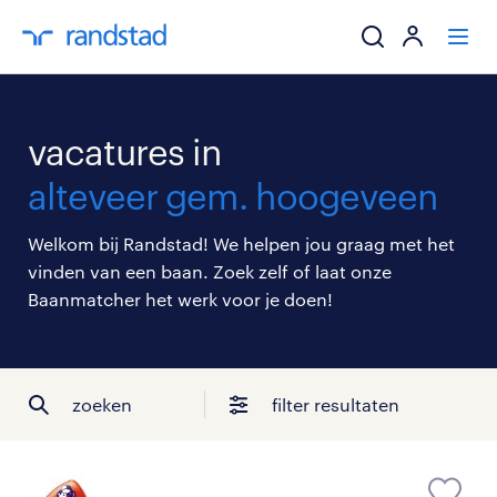
ik zoek een baa
vacatures in
werkgevers
alteveer gem. hoogeveen
mijn carrière
Welkom bij Randstad! We helpen jou graag met het
vinden van een baan. Zoek zelf of laat onze
over randstad
Baanmatcher het werk voor je doen!
zoeken
filter resultaten