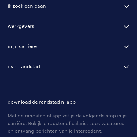
ik zoek een baan
alle vacatures
werkgevers
randstad operational
vacature aanmelden
randstad professional
mijn carriere
algemene voorwaarden
randstad digital
ontwikkeling
hr-diensten
over randstad
populaire bedrijven
communities
branches
over randstad
careers for expats
opleidingen en trainingen
hr-kenniscentrum
contact voor talent
solliciteren
download de randstad nl app
tarieven
contact voor werkgevers
arbeidsvoorwaarden
personeel gezocht
Met de randstad nl app zet je de volgende stap in je
onze vestigingen
blogs en artikelen
carrière. Bekijk je rooster of salaris, zoek vacatures
aanmelden nieuwsbrief
en ontvang berichten van je intercedent.
pers
salarischecker