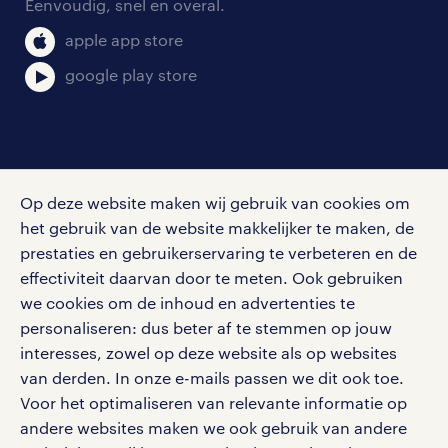
Eenvoudig, snel en overal.
klachten en misstanden
bruto-netto calculator
apple app store
google play store
social media
Op deze website maken wij gebruik van cookies om
Volg ons voor de leukste content omtrent
het gebruik van de website makkelijker te maken, de
vacatures, solliciteren en inspiratie.
prestaties en gebruikerservaring te verbeteren en de
effectiviteit daarvan door te meten. Ook gebruiken
we cookies om de inhoud en advertenties te
personaliseren: dus beter af te stemmen op jouw
interesses, zowel op deze website als op websites
werken bij randstad
van derden. In onze e-mails passen we dit ook toe.
gebruikersvoorwaarden
Voor het optimaliseren van relevante informatie op
privacystatement
andere websites maken we ook gebruik van andere
cookies