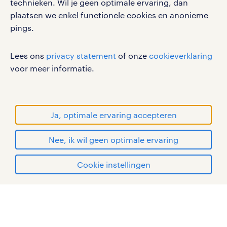
technieken. Wil je geen optimale ervaring, dan
disclaimer
plaatsen we enkel functionele cookies en anonieme
pings.
sitemap
RANDSTAD, HUMAN FORWARD en SHAPING THE
Lees ons
privacy statement
of onze
cookieverklaring
WORLD OF WORK zijn geregistreerde
voor meer informatie.
handelsmerken van Randstad N.V.
© Randstad 2026
Ja, optimale ervaring accepteren
Nee, ik wil geen optimale ervaring
Cookie instellingen
mijn randstad