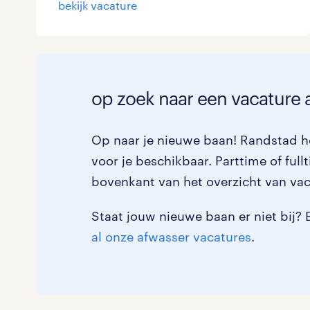
bekijk vacature
Logistiek
0
Medisch
0
toon 1 resultaat
Overig
0
op zoek naar een vacature a
Secretarieel
0
Op naar je nieuwe baan! Randstad he
Webcare
0
voor je beschikbaar. Parttime of fullt
bovenkant van het overzicht van vac
Staat jouw nieuwe baan er niet bij? 
toon 1 resultaat
al onze afwasser vacatures
.