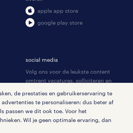
apple app store
google play store
social media
Volg ons voor de leukste content
omtrent vacatures, solliciteren en
inspiratie.
ken, de prestaties en gebruikerservaring te
advertenties te personaliseren: dus beter af
s passen we dit ook toe. Voor het
nieken. Wil je geen optimale ervaring, dan