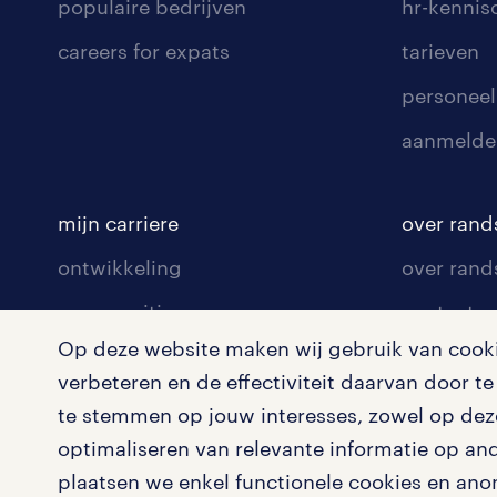
populaire bedrijven
hr-kenni
careers for expats
tarieven
personeel
aanmelde
mijn carriere
over rand
ontwikkeling
over rand
communities
contact v
Op deze website maken wij gebruik van cookie
opleidingen en trainingen
contact v
verbeteren en de effectiviteit daarvan door 
solliciteren
onze vest
te stemmen op jouw interesses, zowel op deze
arbeidsvoorwaarden
pers
optimaliseren van relevante informatie op an
plaatsen we enkel functionele cookies en ano
blogs en artikelen
klachten 