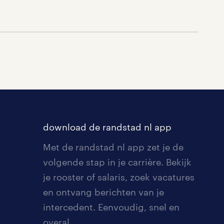
download de randstad nl app
Met de randstad nl app zet je de
volgende stap in je carrière. Bekijk
je rooster of salaris, zoek vacatures
en ontvang berichten van je
intercedent. Eenvoudig, snel en
overal.