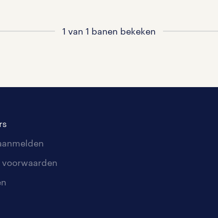
1 van 1 banen bekeken
rs
 aanmelden
 voorwaarden
en