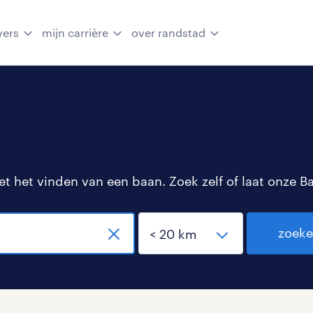
vers
mijn carrière
over randstad
 het vinden van een baan. Zoek zelf of laat onze B
zoek