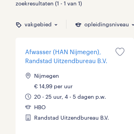
zoekresultaten (1 - 1 van 1)
vakgebied
opleidingsniveau
Afwasser (HAN Nijmegen),
binnen welk vakgebied w
op welk niveau zoek je 
hoeveel uren per week w
welk soort dienstverband
Randstad Uitzendbureau B.V.
Nijmegen
€ 14,99 per uur
Administratief
Basisonderwijs
0 - 8 uur
Detachering
0
0
0
0
20 - 25 uur, 4 - 5 dagen p.w.
Callcenter / Contactcenter
HBO
25 - 32 uur
Vast
0
1
0
0
HBO
Engineering
MBO, HAVO, VWO
0
0
Randstad Uitzendbureau B.V.
ICT
VMBO/MAVO
0
0
toon 1 resultaat
toon 1 resultaat