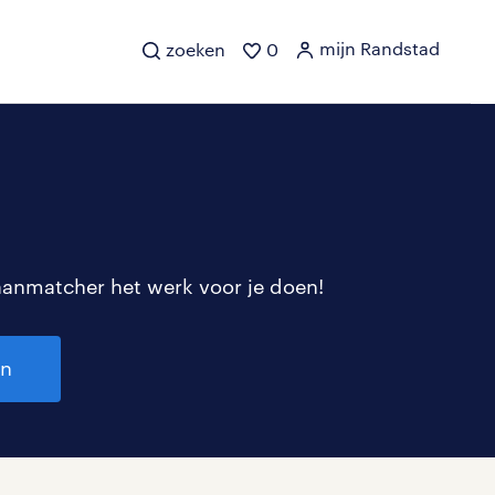
mijn Randstad
zoeken
0
aanmatcher het werk voor je doen!
en