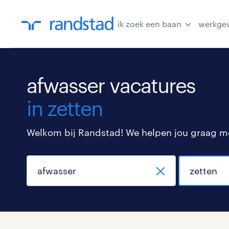
ik zoek een baan
werkge
afwasser vacatures
in zetten
Welkom bij Randstad! We helpen jou graag met