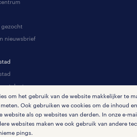
scentrum
 gezocht
n nieuwsbrief
stad
stad
oor talent
s om het gebruik van de website makkelijker te ma
oor werkgevers
te meten. Ook gebruiken we cookies om de inhoud en 
igingen
 website als op websites van derden. In onze e-mail
dere websites maken we ook gebruik van andere tech
nieme pings.
en misstanden