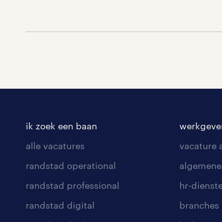
ik zoek een baan
werkgeve
alle vacatures
vacature
randstad operational
algemene
randstad professional
hr-dienst
randstad digital
branches