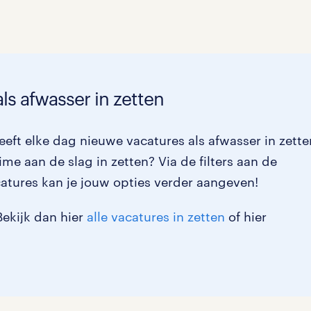
Management / Leidinggevend
0
Onderwijs
0
Personeel & Organisatie
0
ls afwasser in zetten
Supply chain & procurement
0
eft elke dag nieuwe vacatures als afwasser in zette
Zorg / Verpleging
0
ime aan de slag in zetten? Via de filters aan de
atures kan je jouw opties verder aangeven!
Bekijk dan hier
alle vacatures in zetten
of hier