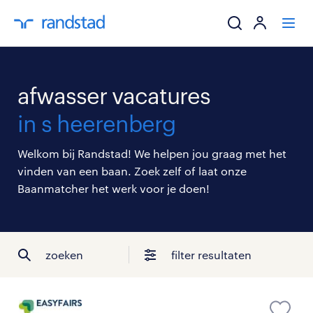
ik zoek een baa
afwasser vacatures
werkgevers
in s heerenberg
mijn carrière
Welkom bij Randstad! We helpen jou graag met het
vinden van een baan. Zoek zelf of laat onze
over randstad
Baanmatcher het werk voor je doen!
zoeken
filter resultaten