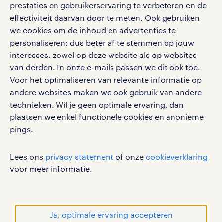
social media
prestaties en gebruikerservaring te verbeteren en de
effectiviteit daarvan door te meten. Ook gebruiken
Volg ons voor de leukste content omtrent
we cookies om de inhoud en advertenties te
vacatures, solliciteren en inspiratie.
personaliseren: dus beter af te stemmen op jouw
interesses, zowel op deze website als op websites
van derden. In onze e-mails passen we dit ook toe.
Voor het optimaliseren van relevante informatie op
werken bij randstad
andere websites maken we ook gebruik van andere
gebruikersvoorwaarden
technieken. Wil je geen optimale ervaring, dan
plaatsen we enkel functionele cookies en anonieme
privacystatement
pings.
cookies
disclaimer
Lees ons
privacy statement
of onze
cookieverklaring
sitemap
voor meer informatie.
RANDSTAD, HUMAN FORWARD en SHAPING THE
WORLD OF WORK zijn geregistreerde
handelsmerken van Randstad N.V.
Ja, optimale ervaring accepteren