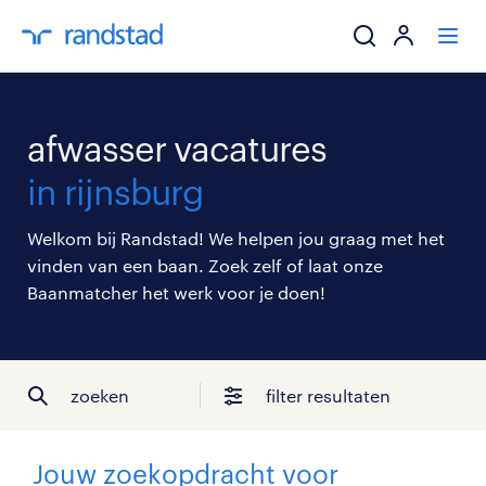
ik zoek een baa
afwasser vacatures
werkgevers
in rijnsburg
mijn carrière
Welkom bij Randstad! We helpen jou graag met het
vinden van een baan. Zoek zelf of laat onze
over randstad
Baanmatcher het werk voor je doen!
zoeken
filter resultaten
Jouw zoekopdracht voor