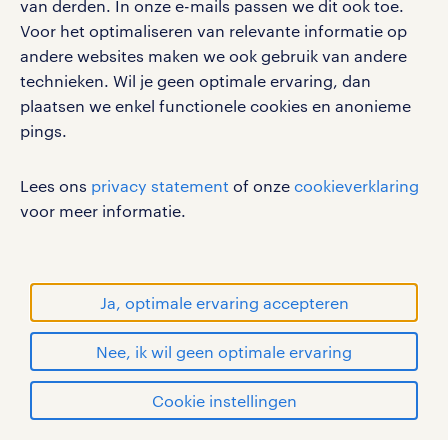
van derden. In onze e-mails passen we dit ook toe.
Voor het optimaliseren van relevante informatie op
werken bij randstad
andere websites maken we ook gebruik van andere
gebruikersvoorwaarden
technieken. Wil je geen optimale ervaring, dan
plaatsen we enkel functionele cookies en anonieme
privacystatement
pings.
cookies
disclaimer
Lees ons
privacy statement
of onze
cookieverklaring
sitemap
voor meer informatie.
RANDSTAD, HUMAN FORWARD en SHAPING THE
WORLD OF WORK zijn geregistreerde
handelsmerken van Randstad N.V.
Ja, optimale ervaring accepteren
© Randstad 2026
Nee, ik wil geen optimale ervaring
Cookie instellingen
mijn randstad