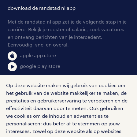
contact voor talent
solliciteren
download de randstad nl app
tarieven
contact voor werkgevers
arbeidsvoorwaarden
personeel gezocht
Met de randstad nl app zet je de volgende stap in je
onze vestigingen
blogs en artikelen
carrière. Bekijk je rooster of salaris, zoek vacatures
aanmelden nieuwsbrief
en ontvang berichten van je intercedent.
pers
salarischecker
Eenvoudig, snel en overal.
klachten en misstanden
bruto-netto calculator
apple app store
google play store
Op deze website maken wij gebruik van cookies om
het gebruik van de website makkelijker te maken, de
social media
prestaties en gebruikerservaring te verbeteren en de
effectiviteit daarvan door te meten. Ook gebruiken
Volg ons voor de leukste content omtrent
we cookies om de inhoud en advertenties te
vacatures, solliciteren en inspiratie.
personaliseren: dus beter af te stemmen op jouw
interesses, zowel op deze website als op websites