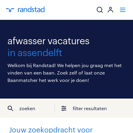
ik zoek een baa
afwasser vacatures
werkgevers
in assendelft
mijn carrière
Welkom bij Randstad! We helpen jou graag met het
vinden van een baan. Zoek zelf of laat onze
over randstad
Baanmatcher het werk voor je doen!
zoeken
filter resultaten
Jouw zoekopdracht voor