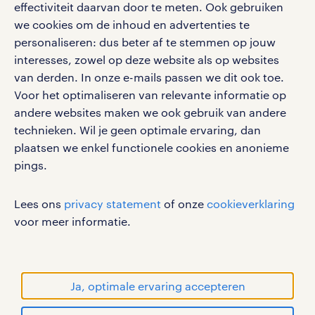
effectiviteit daarvan door te meten. Ook gebruiken
Volg ons voor de leukste content omtrent
we cookies om de inhoud en advertenties te
vacatures, solliciteren en inspiratie.
personaliseren: dus beter af te stemmen op jouw
interesses, zowel op deze website als op websites
van derden. In onze e-mails passen we dit ook toe.
Voor het optimaliseren van relevante informatie op
werken bij randstad
andere websites maken we ook gebruik van andere
gebruikersvoorwaarden
technieken. Wil je geen optimale ervaring, dan
plaatsen we enkel functionele cookies en anonieme
privacystatement
pings.
cookies
disclaimer
Lees ons
privacy statement
of onze
cookieverklaring
sitemap
voor meer informatie.
RANDSTAD, HUMAN FORWARD en SHAPING THE
WORLD OF WORK zijn geregistreerde
handelsmerken van Randstad N.V.
Ja, optimale ervaring accepteren
© Randstad 2026