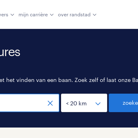
vers
mijn carrière
over randstad
ures
 het vinden van een baan. Zoek zelf of laat onze B
zoek