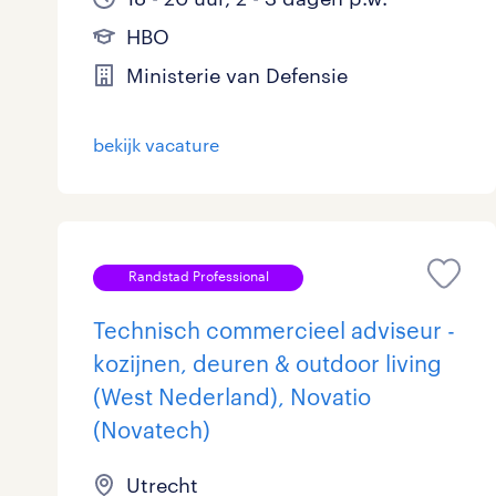
Logistiek
1
HBO
Ministerie van Defensie
Medisch
0
toon 26 resultaten
Overig
3
bekijk vacature
Secretarieel
0
Webcare
0
Randstad Professional
Technisch commercieel adviseur -
toon 26 resultaten
kozijnen, deuren & outdoor living
(West Nederland), Novatio
(Novatech)
Utrecht