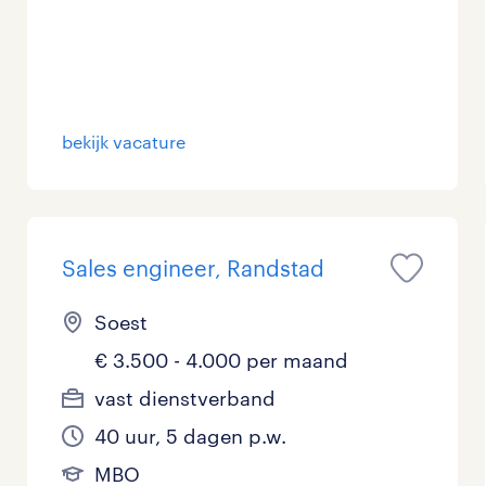
Management / Leidinggevend
0
Onderwijs
0
Personeel & Organisatie
1
bekijk vacature
Supply chain & procurement
0
Zorg / Verpleging
0
Sales engineer, Randstad
Soest
€ 3.500 - 4.000 per maand
vast dienstverband
40 uur, 5 dagen p.w.
MBO