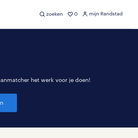
mijn Randstad
zoeken
0
aanmatcher het werk voor je doen!
en