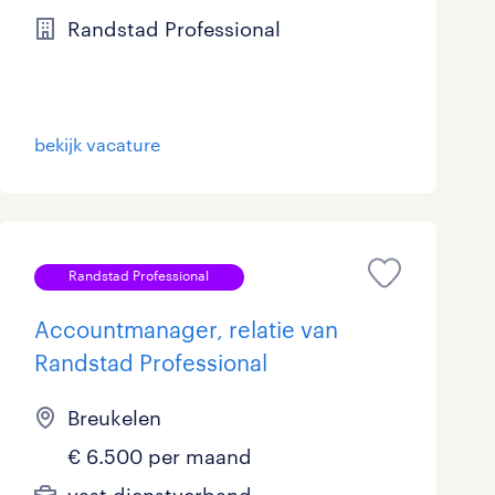
Randstad Professional
Marketing & Communicatie
1
Overheid
1
Schoonmaak
0
bekijk vacature
Techniek
0
Randstad Professional
Accountmanager, relatie van
Randstad Professional
Breukelen
€ 6.500 per maand