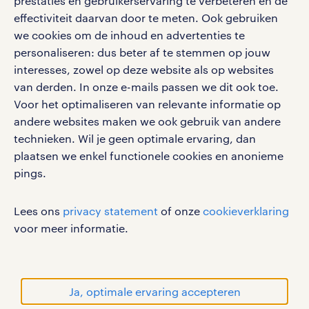
prestaties en gebruikerservaring te verbeteren en de
effectiviteit daarvan door te meten. Ook gebruiken
we cookies om de inhoud en advertenties te
personaliseren: dus beter af te stemmen op jouw
interesses, zowel op deze website als op websites
werken bij randstad
van derden. In onze e-mails passen we dit ook toe.
gebruikersvoorwaarden
Voor het optimaliseren van relevante informatie op
privacystatement
andere websites maken we ook gebruik van andere
cookies
technieken. Wil je geen optimale ervaring, dan
disclaimer
plaatsen we enkel functionele cookies en anonieme
pings.
sitemap
RANDSTAD, HUMAN FORWARD en SHAPING THE
Lees ons
privacy statement
of onze
cookieverklaring
WORLD OF WORK zijn geregistreerde
voor meer informatie.
handelsmerken van Randstad N.V.
© Randstad 2026
Ja, optimale ervaring accepteren