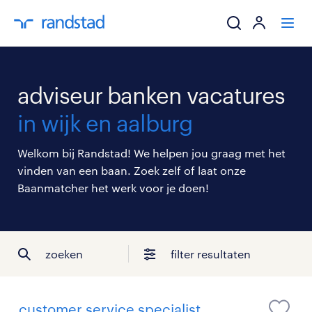
ik zoek een baa
adviseur banken vacatures
werkgevers
in wijk en aalburg
mijn carrière
Welkom bij Randstad! We helpen jou graag met het
vinden van een baan. Zoek zelf of laat onze
over randstad
Baanmatcher het werk voor je doen!
zoeken
filter resultaten
customer service specialist