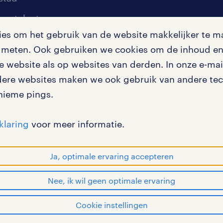
oor talent
s om het gebruik van de website makkelijker te ma
oor werkgevers
te meten. Ook gebruiken we cookies om de inhoud en 
igingen
 website als op websites van derden. In onze e-mail
dere websites maken we ook gebruik van andere tech
nieme pings.
en misstanden
klaring
voor meer informatie.
Ja, optimale ervaring accepteren
Nee, ik wil geen optimale ervaring
en bij randstad
gebruikersvoorwaarden
privac
Cookie instellingen