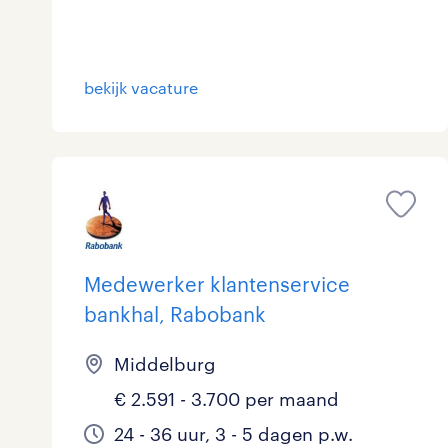
Logistiek
0
Medisch
0
toon 5 resultaten
bekijk vacature
Overig
1
Secretarieel
0
Webcare
0
Medewerker klantenservice
bankhal, Rabobank
toon 5 resultaten
Middelburg
€ 2.591 - 3.700 per maand
24 - 36 uur, 3 - 5 dagen p.w.