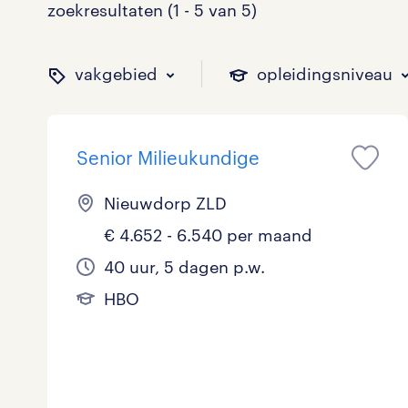
zoekresultaten (1 - 5 van 5)
vakgebied
opleidingsniveau
Senior Milieukundige
binnen welk vakgebied w
op welk niveau zoek je 
hoeveel uren per week w
welk soort dienstverband
Nieuwdorp ZLD
€ 4.652 - 6.540 per maand
Administratief
Basisonderwijs
0 - 8 uur
Detachering
0
0
0
0
40 uur, 5 dagen p.w.
HBO
Callcenter / Contactcenter
HBO
25 - 32 uur
Vast
1
2
0
2
Engineering
MBO, HAVO, VWO
1
0
ICT
VMBO/MAVO
0
0
toon 5 resultaten
toon 5 resultaten