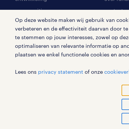
communities
contact v
Op deze website maken wij gebruik van cookie
opleidingen en trainingen
contact v
verbeteren en de effectiviteit daarvan door 
solliciteren
onze vest
te stemmen op jouw interesses, zowel op deze
arbeidsvoorwaarden
pers
optimaliseren van relevante informatie op an
plaatsen we enkel functionele cookies en ano
blogs en artikelen
klachten 
salarischecker
Lees ons
privacy statement
of onze
cookiever
bruto-netto calculator
werk