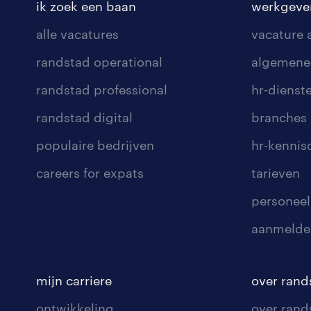
ik zoek een baan
werkgeve
alle vacatures
vacature
randstad operational
algemene
randstad professional
hr-dienst
randstad digital
branches
populaire bedrijven
hr-kenni
careers for expats
tarieven
personeel
aanmelde
mijn carriere
over rand
ontwikkeling
over rand