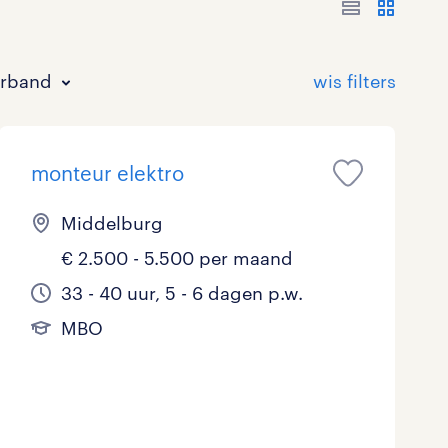
erband
monteur elektro
Middelburg
€ 2.500 - 5.500 per maand
Bouw
HAVO/VWO
17 - 24 uur
Tijdelijk met uitzicht op vast
0
2
0
4
33 - 40 uur, 5 - 6 dagen p.w.
MBO
Commercieel / Verkoop
MBO
37 - 40+ uur
4
2
0
Horeca / Catering
Ondersteunend onderwijs
0
0
Juridisch
0