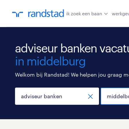
ik zoek een baan
werkge
adviseur banken vacat
in middelburg
Welkom bij Randstad! We helpen jou graag met