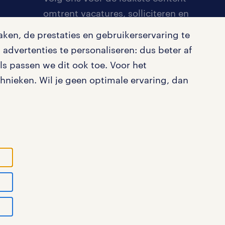
omtrent vacatures, solliciteren en
inspiratie.
ken, de prestaties en gebruikerservaring te
advertenties te personaliseren: dus beter af
s passen we dit ook toe. Voor het
nieken. Wil je geen optimale ervaring, dan
ystatement
cookies
disclaimer
sitemap