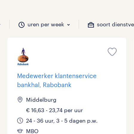
uren per week
soort dienstv
il je werken?
vacatures?
il je werken?
 zou jij willen?
Medewerker klantenservice
bankhal, Rabobank
Beveiliging
Geen
9 - 16 uur
Tijdelijk
0
0
0
0
Middelburg
Chauffeurs
LBO, MAVO, VMBO
33 - 36 uur
0
1
0
€ 16,63 - 23,74 per uur
Financieel
Master
0
0
24 - 36 uur, 3 - 5 dagen p.w.
Industrieel / Productie
WO
1
0
MBO