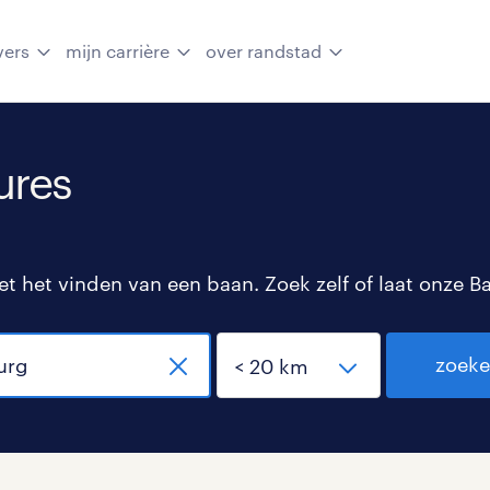
vers
mijn carrière
over randstad
ures
 het vinden van een baan. Zoek zelf of laat onze B
zoek