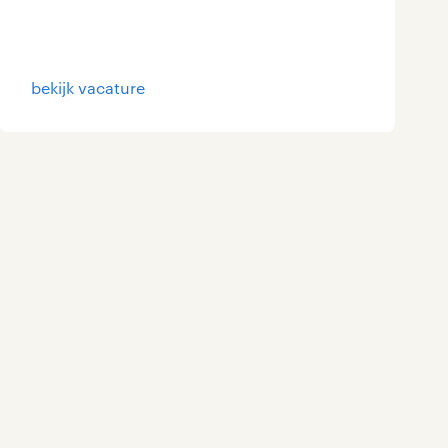
Marketing & Communicatie
0
Overheid
0
bekijk vacature
Schoonmaak
0
Techniek
1