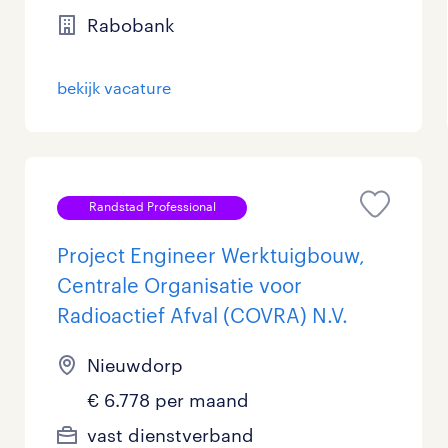
Rabobank
Management / Leidinggevend
0
Onderwijs
0
bekijk vacature
Personeel & Organisatie
0
Supply chain & procurement
0
Randstad Professional
Zorg / Verpleging
0
Project Engineer Werktuigbouw,
Centrale Organisatie voor
Radioactief Afval (COVRA) N.V.
Nieuwdorp
€ 6.778 per maand
vast dienstverband