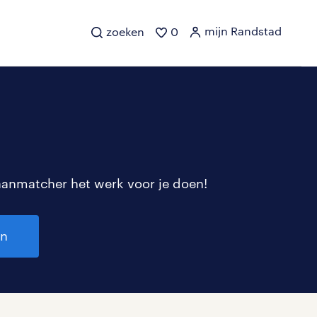
mijn Randstad
zoeken
0
aanmatcher het werk voor je doen!
en