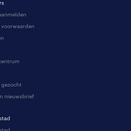
rs
 aanmelden
 voorwaarden
en
scentrum
 gezocht
n nieuwsbrief
stad
stad