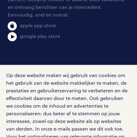
aanmelden nieuwsbrief
en ontvang berichten van je intercedent.
pers
salarischecker
Eenvoudig, snel en overal.
klachten en misstanden
bruto-netto calculator
apple app store
google play store
social media
Op deze website maken wij gebruik van cookies om
Volg ons voor de leukste content omtrent
het gebruik van de website makkelijker te maken, de
vacatures, solliciteren en inspiratie.
prestaties en gebruikerservaring te verbeteren en de
effectiviteit daarvan door te meten. Ook gebruiken
we cookies om de inhoud en advertenties te
personaliseren: dus beter af te stemmen op jouw
interesses, zowel op deze website als op websites
werken bij randstad
van derden. In onze e-mails passen we dit ook toe.
gebruikersvoorwaarden
Voor het optimaliseren van relevante informatie op