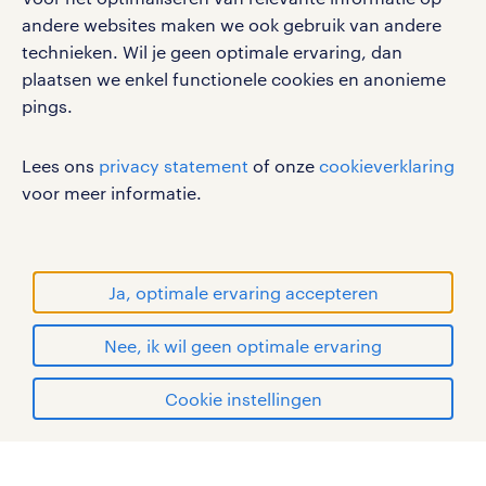
privacystatement
andere websites maken we ook gebruik van andere
cookies
technieken. Wil je geen optimale ervaring, dan
disclaimer
plaatsen we enkel functionele cookies en anonieme
pings.
sitemap
RANDSTAD, HUMAN FORWARD en SHAPING THE
Lees ons
privacy statement
of onze
cookieverklaring
WORLD OF WORK zijn geregistreerde
voor meer informatie.
handelsmerken van Randstad N.V.
© Randstad 2026
Ja, optimale ervaring accepteren
Nee, ik wil geen optimale ervaring
Cookie instellingen
mijn randstad