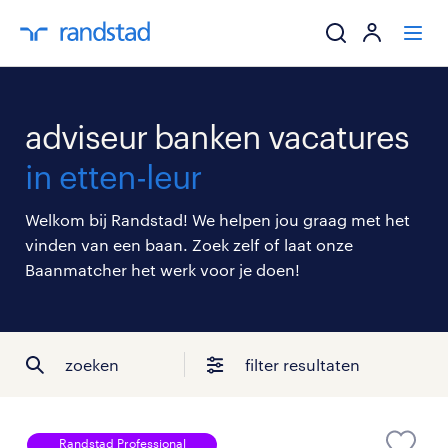
ik zoek een baa
adviseur banken vacatures
werkgevers
in etten-leur
mijn carrière
Welkom bij Randstad! We helpen jou graag met het
vinden van een baan. Zoek zelf of laat onze
over randstad
Baanmatcher het werk voor je doen!
zoeken
filter resultaten
Randstad Professional