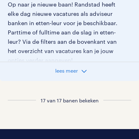
Op naar je nieuwe baan! Randstad heeft
elke dag nieuwe vacatures als adviseur
banken in etten-leur voor je beschikbaar.
Parttime of fulltime aan de slag in etten-
leur? Via de filters aan de bovenkant van
het overzicht van vacatures kan je jouw
opties verder aangeven!
lees meer
Staat jouw nieuwe baan er niet bij?
Bekijk dan hier
alle vacatures in etten-leur
of hier
17 van 17 banen bekeken
al onze adviseur banken vacatures
.