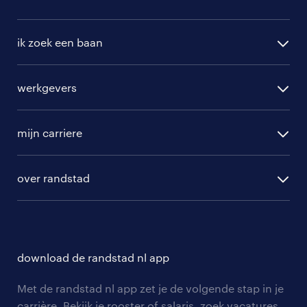
ik zoek een baan
alle vacatures
werkgevers
randstad operational
vacature aanmelden
randstad professional
mijn carriere
algemene voorwaarden
randstad digital
ontwikkeling
hr-diensten
over randstad
populaire bedrijven
communities
branches
over randstad
careers for expats
opleidingen en trainingen
hr-kenniscentrum
contact voor talent
solliciteren
download de randstad nl app
tarieven
contact voor werkgevers
arbeidsvoorwaarden
personeel gezocht
Met de randstad nl app zet je de volgende stap in je
onze vestigingen
blogs en artikelen
carrière. Bekijk je rooster of salaris, zoek vacatures