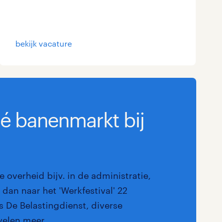
Marketing & Communicatie
0
Overheid
0
bekijk vacature
Schoonmaak
0
Techniek
0
dé banenmarkt bij
e overheid bijv. in de administratie,
dan naar het 'Werkfestival' 22
 De Belastingdienst, diverse
velen meer.