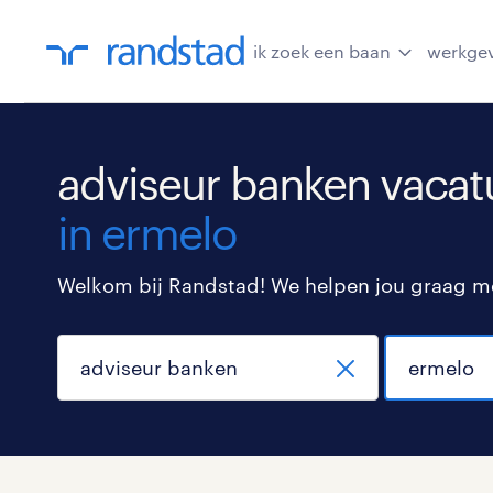
ik zoek een baan
werkge
adviseur banken vacat
in ermelo
Welkom bij Randstad! We helpen jou graag met