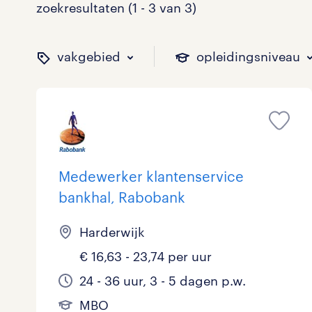
zoekresultaten (1 - 3 van 3)
vakgebied
opleidingsniveau
binnen welk vakgebied w
op welk niveau zoek je 
hoeveel uren per week w
welk soort dienstverband
Medewerker klantenservice
bankhal, Rabobank
Administratief
Basisonderwijs
0 - 8 uur
Detachering
0
0
0
0
Harderwijk
Callcenter / Contactcenter
HBO
25 - 32 uur
Vast
0
0
0
2
€ 16,63 - 23,74 per uur
Engineering
MBO, HAVO, VWO
0
0
24 - 36 uur, 3 - 5 dagen p.w.
ICT
VMBO/MAVO
0
1
toon 3 resultaten
toon 3 resultaten
MBO