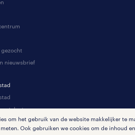
en
scentrum
 gezocht
n nieuwsbrief
stad
stad
oor talent
s om het gebruik van de website makkelijker te ma
oor werkgevers
te meten. Ook gebruiken we cookies om de inhoud en 
igingen