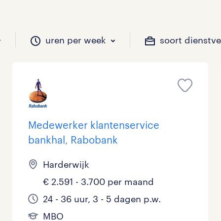
uren per week
soort dienstv
il je werken?
vacatures?
il je werken?
 zou jij willen?
Medewerker klantenservice
bankhal, Rabobank
Beveiliging
Geen
9 - 16 uur
Tijdelijk
0
0
0
0
Harderwijk
Chauffeurs
LBO, MAVO, VMBO
33 - 36 uur
1
0
0
€ 2.591 - 3.700 per maand
Financieel
Master
0
0
24 - 36 uur, 3 - 5 dagen p.w.
Industrieel / Productie
WO
0
0
MBO