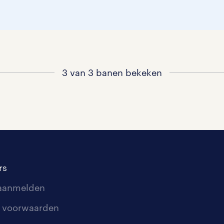
3 van 3 banen bekeken
rs
 aanmelden
 voorwaarden