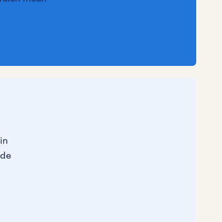
in
 de