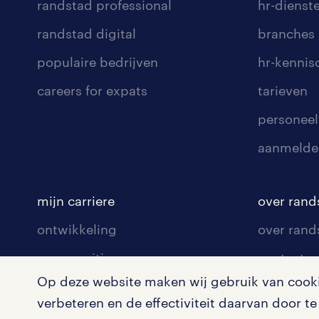
randstad professional
hr-dienst
randstad digital
branches
populaire bedrijven
hr-kenni
careers for expats
tarieven
personeel
aanmelde
mijn carriere
over rand
ontwikkeling
over rand
communities
contact v
Op deze website maken wij gebruik van cookie
opleidingen en trainingen
contact v
verbeteren en de effectiviteit daarvan door 
solliciteren
onze vest