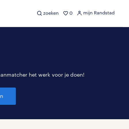
mijn Randstad
zoeken
0
aanmatcher het werk voor je doen!
en