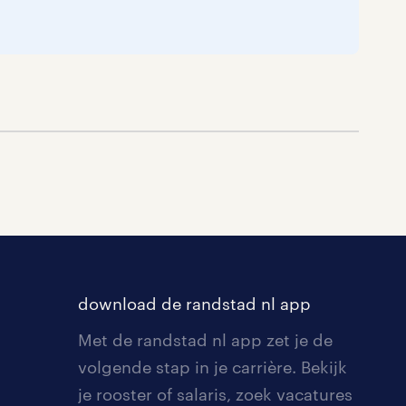
download de randstad nl app
Met de randstad nl app zet je de
volgende stap in je carrière. Bekijk
je rooster of salaris, zoek vacatures