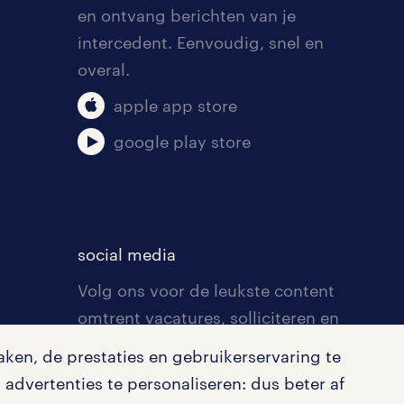
en ontvang berichten van je
intercedent. Eenvoudig, snel en
overal.
apple app store
google play store
social media
Volg ons voor de leukste content
omtrent vacatures, solliciteren en
inspiratie.
ken, de prestaties en gebruikerservaring te
advertenties te personaliseren: dus beter af