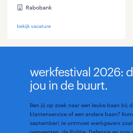
Rabobank
Management / Leidinggevend
0
Onderwijs
0
bekijk vacature
Personeel & Organisatie
0
Supply chain & procurement
0
Zorg / Verpleging
0
werkfestival 2026: 
jou in de buurt.
Ben jij op zoek naar een leuke baan bij d
klantenservice of een andere baan? Kom 
september! Je ontmoet werkgevers zoals
gemeenten, de Politie, Defensie en nog 