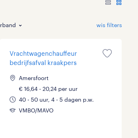
erband
Vrachtwagenchauffeur
bedrijfsafval kraakpers
Amersfoort
€ 16,64 - 20,24 per uur
Bouw
HAVO/VWO
17 - 24 uur
Tijdelijk met uitzicht op vast
0
2
0
3
40 - 50 uur, 4 - 5 dagen p.w.
Commercieel / Verkoop
MBO
37 - 40+ uur
2
1
0
VMBO/MAVO
Horeca / Catering
Ondersteunend onderwijs
0
0
Juridisch
0