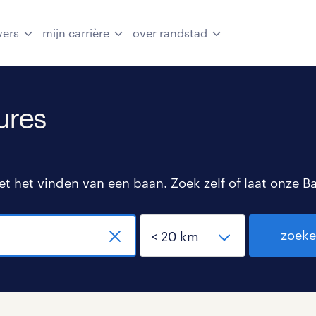
vers
mijn carrière
over randstad
ures
 het vinden van een baan. Zoek zelf of laat onze B
zoek