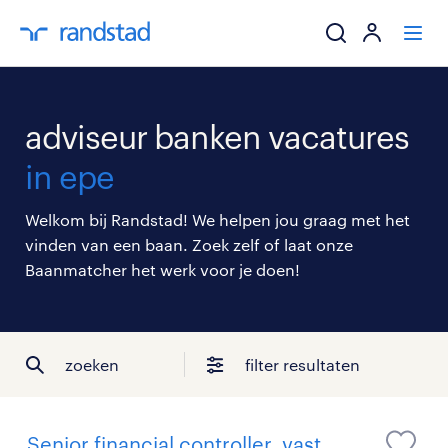
ik zoek een baa
adviseur banken vacatures
werkgevers
in epe
mijn carrière
Welkom bij Randstad! We helpen jou graag met het
vinden van een baan. Zoek zelf of laat onze
over randstad
Baanmatcher het werk voor je doen!
zoeken
filter resultaten
Senior financial controller, vast