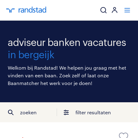
ik zoek een baa
adviseur banken vacatures
werkgevers
in bergeijk
mijn carrière
Welkom bij Randstad! We helpen jou graag met het
vinden van een baan. Zoek zelf of laat onze
over randstad
Baanmatcher het werk voor je doen!
zoeken
filter resultaten