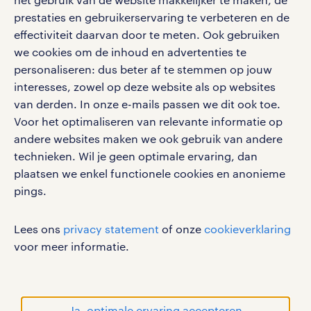
social media
prestaties en gebruikerservaring te verbeteren en de
effectiviteit daarvan door te meten. Ook gebruiken
Volg ons voor de leukste content omtrent
we cookies om de inhoud en advertenties te
vacatures, solliciteren en inspiratie.
personaliseren: dus beter af te stemmen op jouw
interesses, zowel op deze website als op websites
van derden. In onze e-mails passen we dit ook toe.
Voor het optimaliseren van relevante informatie op
werken bij randstad
andere websites maken we ook gebruik van andere
gebruikersvoorwaarden
technieken. Wil je geen optimale ervaring, dan
plaatsen we enkel functionele cookies en anonieme
privacystatement
pings.
cookies
disclaimer
Lees ons
privacy statement
of onze
cookieverklaring
sitemap
voor meer informatie.
RANDSTAD, HUMAN FORWARD en SHAPING THE
WORLD OF WORK zijn geregistreerde
handelsmerken van Randstad N.V.
Ja, optimale ervaring accepteren