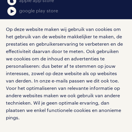
apple app store
google play store
Op deze website maken wij gebruik van cookies om
het gebruik van de website makkelijker te maken, de
social media
prestaties en gebruikerservaring te verbeteren en de
effectiviteit daarvan door te meten. Ook gebruiken
Volg ons voor de leukste content omtrent
we cookies om de inhoud en advertenties te
vacatures, solliciteren en inspiratie.
personaliseren: dus beter af te stemmen op jouw
interesses, zowel op deze website als op websites
van derden. In onze e-mails passen we dit ook toe.
Voor het optimaliseren van relevante informatie op
werken bij randstad
andere websites maken we ook gebruik van andere
gebruikersvoorwaarden
technieken. Wil je geen optimale ervaring, dan
plaatsen we enkel functionele cookies en anonieme
privacystatement
pings.
cookies
disclaimer