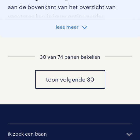
aan de bovenkant van het overzicht van
vacatures kan je jouw opties verder
aangeven!
lees meer
Staat jouw nieuwe baan er niet bij?
Bekijk dan hier
alle vacatures in waalwijk
30 van 74 banen bekeken
of hier
al onze administratief medewerker
vacatures
toon volgende 30
.
ik zoek een baan