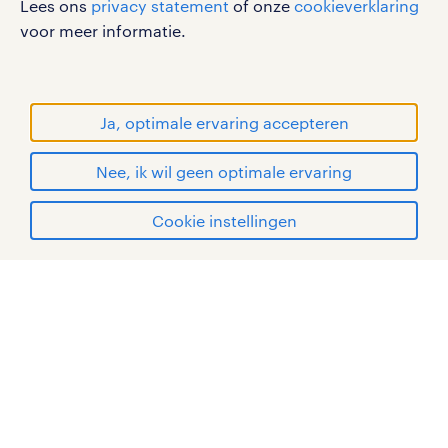
Lees ons
privacy statement
of onze
cookieverklaring
sitemap
voor meer informatie.
RANDSTAD, HUMAN FORWARD en SHAPING THE
WORLD OF WORK zijn geregistreerde
handelsmerken van Randstad N.V.
Ja, optimale ervaring accepteren
© Randstad 2026
Nee, ik wil geen optimale ervaring
Cookie instellingen
mijn randstad