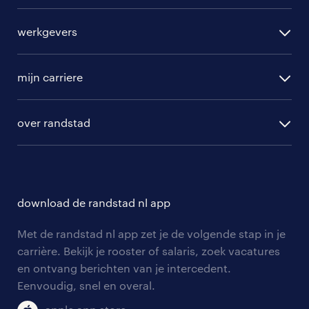
alle vacatures
werkgevers
randstad operational
vacature aanmelden
randstad professional
mijn carriere
algemene voorwaarden
randstad digital
ontwikkeling
hr-diensten
over randstad
populaire bedrijven
communities
branches
over randstad
careers for expats
opleidingen en trainingen
hr-kenniscentrum
contact voor talent
solliciteren
download de randstad nl app
tarieven
contact voor werkgevers
arbeidsvoorwaarden
personeel gezocht
Met de randstad nl app zet je de volgende stap in je
onze vestigingen
blogs en artikelen
carrière. Bekijk je rooster of salaris, zoek vacatures
aanmelden nieuwsbrief
en ontvang berichten van je intercedent.
pers
salarischecker
Eenvoudig, snel en overal.
klachten en misstanden
bruto-netto calculator