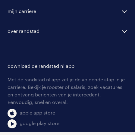
vacature aanmelden
randstad professional
mijn carriere
algemene voorwaarden
randstad digital
ontwikkeling
hr-diensten
over randstad
populaire bedrijven
communities
branches
over randstad
careers for expats
opleidingen en trainingen
hr-kenniscentrum
contact voor talent
solliciteren
download de randstad nl app
tarieven
contact voor werkgevers
arbeidsvoorwaarden
personeel gezocht
Met de randstad nl app zet je de volgende stap in je
onze vestigingen
blogs en artikelen
carrière. Bekijk je rooster of salaris, zoek vacatures
aanmelden nieuwsbrief
en ontvang berichten van je intercedent.
pers
salarischecker
Eenvoudig, snel en overal.
klachten en misstanden
bruto-netto calculator
apple app store
google play store