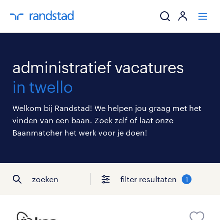
ik zoek een baa
administratief vacatures
werkgevers
in twello
mijn carrière
Welkom bij Randstad! We helpen jou graag met het
vinden van een baan. Zoek zelf of laat onze
over randstad
Baanmatcher het werk voor je doen!
zoeken
filter resultaten
1