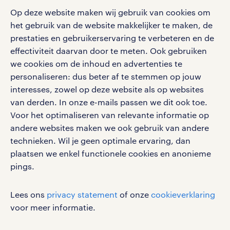
Op deze website maken wij gebruik van cookies om
het gebruik van de website makkelijker te maken, de
social media
prestaties en gebruikerservaring te verbeteren en de
effectiviteit daarvan door te meten. Ook gebruiken
Volg ons voor de leukste content omtrent
we cookies om de inhoud en advertenties te
vacatures, solliciteren en inspiratie.
personaliseren: dus beter af te stemmen op jouw
interesses, zowel op deze website als op websites
van derden. In onze e-mails passen we dit ook toe.
Voor het optimaliseren van relevante informatie op
werken bij randstad
andere websites maken we ook gebruik van andere
gebruikersvoorwaarden
technieken. Wil je geen optimale ervaring, dan
plaatsen we enkel functionele cookies en anonieme
privacystatement
pings.
cookies
disclaimer
Lees ons
privacy statement
of onze
cookieverklaring
sitemap
voor meer informatie.
RANDSTAD, HUMAN FORWARD en SHAPING THE