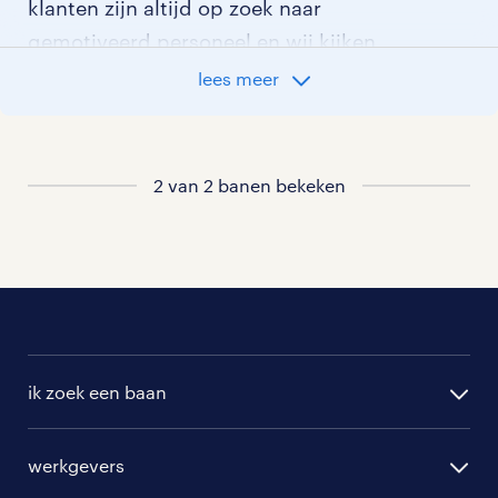
klanten zijn altijd op zoek naar
gemotiveerd personeel en wij kijken
graag samen met je naar de organisatie
lees meer
die het beste bij je past. In ons overzicht
van vacatures vind je de meest recente
vacatures.
2 van 2 banen bekeken
ik zoek een baan
alle vacatures
werkgevers
randstad operational