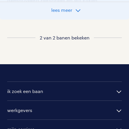
gemotiveerd personeel en wij kijken
graag samen met je naar de organisatie
lees meer
die het beste bij je past. In ons overzicht
van vacatures vind je de meest recente
vacatures.
2 van 2 banen bekeken
ik zoek een baan
alle vacatures
werkgevers
randstad operational
vacature aanmelden