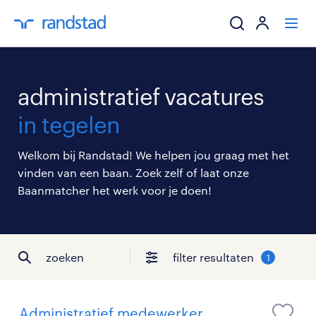
ik zoek een baa
administratief vacatures
werkgevers
in tegelen
mijn carrière
Welkom bij Randstad! We helpen jou graag met het
vinden van een baan. Zoek zelf of laat onze
over randstad
Baanmatcher het werk voor je doen!
zoeken
filter resultaten
1
Administratief medewerker