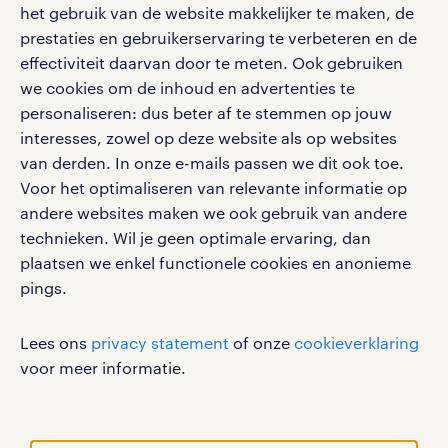
het gebruik van de website makkelijker te maken, de
social media
prestaties en gebruikerservaring te verbeteren en de
effectiviteit daarvan door te meten. Ook gebruiken
Volg ons voor de leukste content omtrent
we cookies om de inhoud en advertenties te
vacatures, solliciteren en inspiratie.
personaliseren: dus beter af te stemmen op jouw
interesses, zowel op deze website als op websites
van derden. In onze e-mails passen we dit ook toe.
Voor het optimaliseren van relevante informatie op
werken bij randstad
andere websites maken we ook gebruik van andere
gebruikersvoorwaarden
technieken. Wil je geen optimale ervaring, dan
plaatsen we enkel functionele cookies en anonieme
privacystatement
pings.
cookies
disclaimer
Lees ons
privacy statement
of onze
cookieverklaring
sitemap
voor meer informatie.
RANDSTAD, HUMAN FORWARD en SHAPING THE
WORLD OF WORK zijn geregistreerde