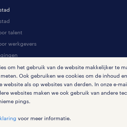
stad
stad
oor talent
oor werkgevers
igingen
s om het gebruik van de website makkelijker te ma
te meten. Ook gebruiken we cookies om de inhoud en 
en misstanden
 website als op websites van derden. In onze e-mail
dere websites maken we ook gebruik van andere tech
nieme pings.
klaring
voor meer informatie.