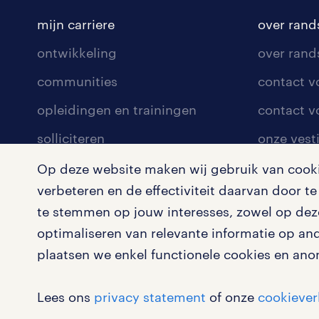
mijn carriere
over rand
ontwikkeling
over rand
communities
contact v
opleidingen en trainingen
contact v
solliciteren
onze vest
arbeidsvoorwaarden
pers
Op deze website maken wij gebruik van cookie
verbeteren en de effectiviteit daarvan door 
blogs en artikelen
klachten 
te stemmen op jouw interesses, zowel op deze
salarischecker
optimaliseren van relevante informatie op an
bruto-netto calculator
plaatsen we enkel functionele cookies en ano
Lees ons
privacy statement
of onze
cookiever