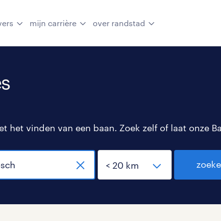
vers
mijn carrière
over randstad
es
 het vinden van een baan. Zoek zelf of laat onze B
zoek