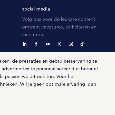
social media
Volg ons voor de leukste content
omtrent vacatures, solliciteren en
inspiratie.
ken, de prestaties en gebruikerservaring te
advertenties te personaliseren: dus beter af
s passen we dit ook toe. Voor het
nieken. Wil je geen optimale ervaring, dan