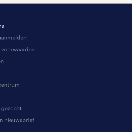
rs
 aanmelden
 voorwaarden
en
scentrum
 gezocht
n nieuwsbrief