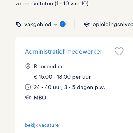
zoekresultaten (1 - 10 van 10)
vakgebied
opleidingsnive
1
Administratief medewerker
binnen welk vakgebied w
op welk niveau zoek je 
hoeveel uren per week w
welk soort dienstverband
Roosendaal
€ 15,00 - 18,00 per uur
Administratief
Basisonderwijs
0 - 8 uur
Detachering
0
0
0
24 - 40 uur, 3 - 5 dagen p.w.
MBO
Callcenter / Contactcenter
HBO
25 - 32 uur
Vast
1
0
5
Engineering
MBO, HAVO, VWO
0
bekijk vacature
ICT
VMBO/MAVO
0
toon 10 resultaten
toon 10 resultaten