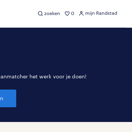
mijn Randstad
zoeken
0
aanmatcher het werk voor je doen!
en