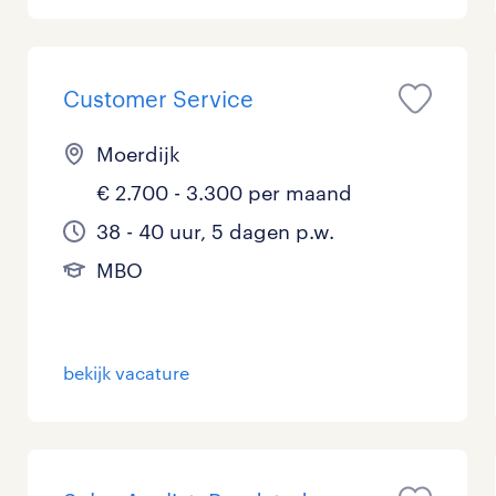
Management / Leidinggevend
Onderwijs
Customer Service
Personeel & Organisatie
Moerdijk
Supply chain & procurement
€ 2.700 - 3.300 per maand
38 - 40 uur, 5 dagen p.w.
Zorg / Verpleging
MBO
bekijk vacature