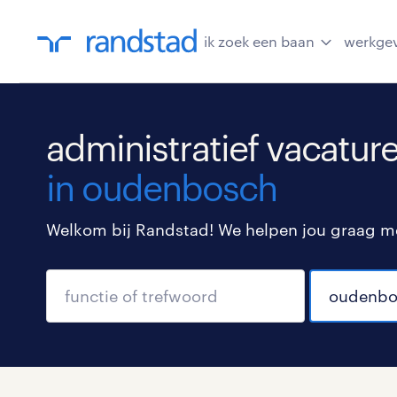
ik zoek een baan
werkge
administratief vacatur
in oudenbosch
Welkom bij Randstad! We helpen jou graag met