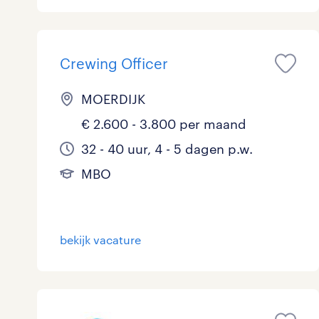
Logistiek
Medisch
toon 10 resultaten
Crewing Officer
Overig
MOERDIJK
Secretarieel
€ 2.600 - 3.800 per maand
32 - 40 uur, 4 - 5 dagen p.w.
Webcare
MBO
toon 10 resultaten
bekijk vacature