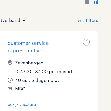
stverband
customer service
representative
Zevenbergen
€ 2.700 - 3.200 per maand
Bouw
HAVO/VWO
17 - 24 uur
Tijdelijk met uitzicht op vast
1
3
8
40 uur, 5 dagen p.w.
Commercieel / Verkoop
MBO
37 - 40+ uur
7
4
MBO
Horeca / Catering
Ondersteunend onderwijs
0
bekijk vacature
Juridisch