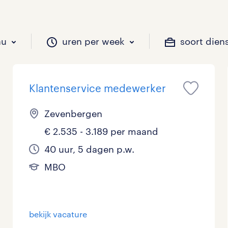
au
uren per week
soort dien
Klantenservice medewerker
il je werken?
vacatures?
il je werken?
 zou jij willen?
Zevenbergen
€ 2.535 - 3.189 per maand
Beveiliging
Geen
9 - 16 uur
Tijdelijk
0
1
0
40 uur, 5 dagen p.w.
MBO
Chauffeurs
LBO, MAVO, VMBO
33 - 36 uur
0
0
Financieel
Master
0
bekijk vacature
Industrieel / Productie
WO
0