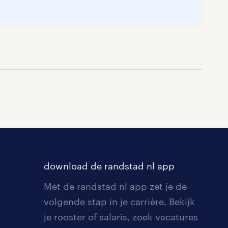
download de randstad nl app
Met de randstad nl app zet je de
volgende stap in je carrière. Bekijk
je rooster of salaris, zoek vacatures