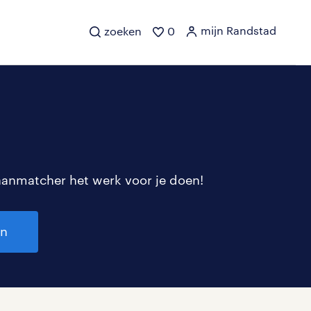
mijn Randstad
zoeken
0
aanmatcher het werk voor je doen!
en