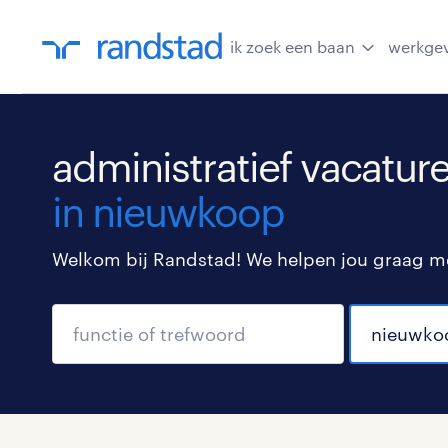
ik zoek een baan
werkge
administratief vacatur
in nieuwkoop
Welkom bij Randstad! We helpen jou graag met