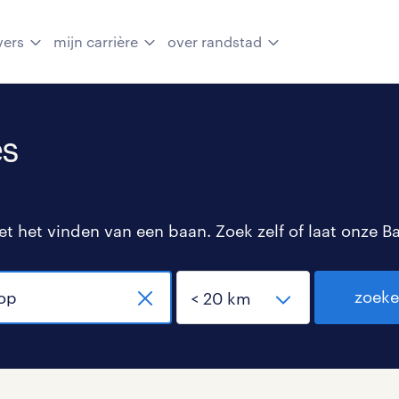
vers
mijn carrière
over randstad
es
 het vinden van een baan. Zoek zelf of laat onze B
zoek