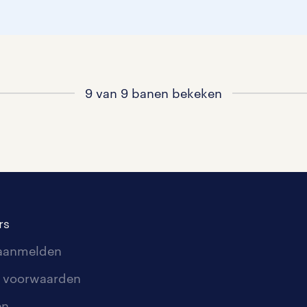
9 van 9 banen bekeken
rs
 aanmelden
 voorwaarden
en