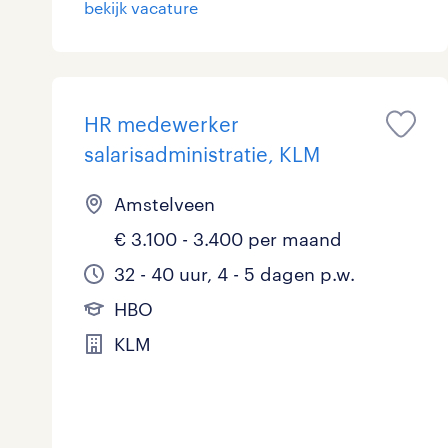
bekijk vacature
Logistiek
Medisch
toon 9 resultaten
HR medewerker
Overig
salarisadministratie, KLM
Secretarieel
Amstelveen
Webcare
€ 3.100 - 3.400 per maand
32 - 40 uur, 4 - 5 dagen p.w.
HBO
toon 9 resultaten
KLM