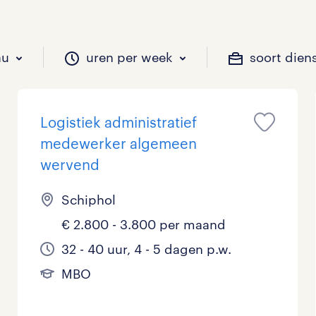
au
uren per week
soort dien
Logistiek administratief
il je werken?
vacatures?
il je werken?
 zou jij willen?
medewerker algemeen
wervend
Schiphol
Beveiliging
Geen
9 - 16 uur
Tijdelijk
0
5
1
€ 2.800 - 3.800 per maand
Chauffeurs
LBO, MAVO, VMBO
33 - 36 uur
0
0
32 - 40 uur, 4 - 5 dagen p.w.
Financieel
Master
0
MBO
Industrieel / Productie
WO
0