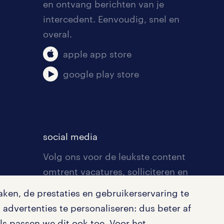
en ontvang berichten van je
intercedent. Eenvoudig, snel en
overal.
apple app store
google play store
social media
Volg ons voor de leukste content
omtrent vacatures, solliciteren en
inspiratie.
ken, de prestaties en gebruikerservaring te
advertenties te personaliseren: dus beter af
s passen we dit ook toe. Voor het