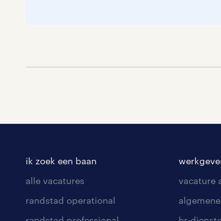
ik zoek een baan
werkgeve
alle vacatures
vacature
randstad operational
algemene
randstad professional
hr-dienst