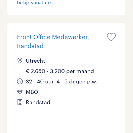
bekijk vacature
Management / Leidinggevend
Onderwijs
Front Office Medewerker,
Personeel & Organisatie
Randstad
Supply chain & procurement
Utrecht
Zorg / Verpleging
€ 2.650 - 3.200 per maand
32 - 40 uur, 4 - 5 dagen p.w.
MBO
Randstad