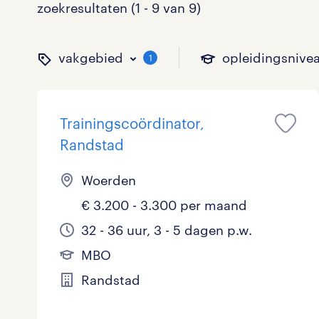
zoekresultaten (1 - 9 van 9)
vakgebied
opleidingsnive
1
Trainingscoördinator,
binnen welk vakgebied w
op welk niveau zoek je 
hoeveel uren per week w
welk soort dienstverband
Randstad
Woerden
€ 3.200 - 3.300 per maand
Administratief
Basisonderwijs
0 - 8 uur
Detachering
1
0
0
32 - 36 uur, 3 - 5 dagen p.w.
Callcenter / Contactcenter
HBO
25 - 32 uur
Vast
1
1
5
MBO
Engineering
MBO, HAVO, VWO
0
Randstad
ICT
VMBO/MAVO
0
toon 9 resultaten
toon 9 resultaten