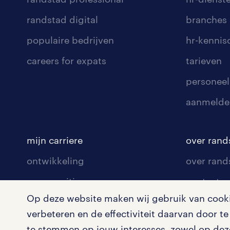
randstad digital
branches
populaire bedrijven
hr-kenni
careers for expats
tarieven
personeel
aanmelde
mijn carriere
over rand
ontwikkeling
over rand
communities
contact v
Op deze website maken wij gebruik van cookie
opleidingen en trainingen
contact v
verbeteren en de effectiviteit daarvan door 
solliciteren
onze vest
te stemmen op jouw interesses, zowel op deze