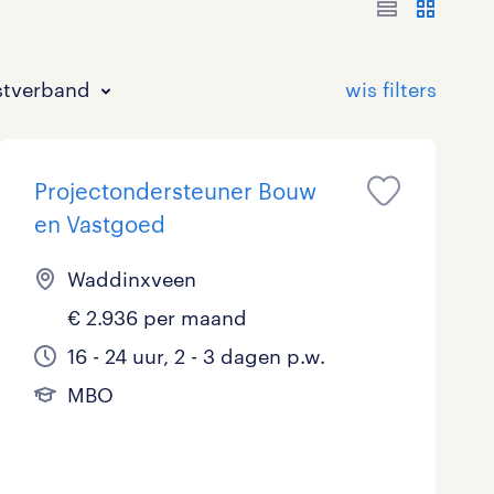
stverband
Projectondersteuner Bouw
en Vastgoed
Waddinxveen
€ 2.936 per maand
Bouw
HAVO/VWO
17 - 24 uur
Tijdelijk met uitzicht op vast
1
0
3
16 - 24 uur, 2 - 3 dagen p.w.
Commercieel / Verkoop
MBO
37 - 40+ uur
7
1
MBO
Horeca / Catering
Ondersteunend onderwijs
1
Juridisch