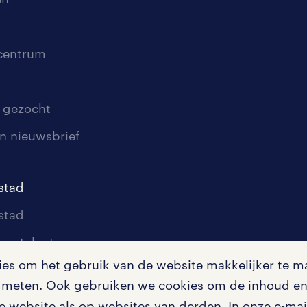
scentrum
 gezocht
n nieuwsbrief
stad
stad
oor talent
s om het gebruik van de website makkelijker te ma
oor werkgevers
te meten. Ook gebruiken we cookies om de inhoud en 
igingen
 website als op websites van derden. In onze e-mail