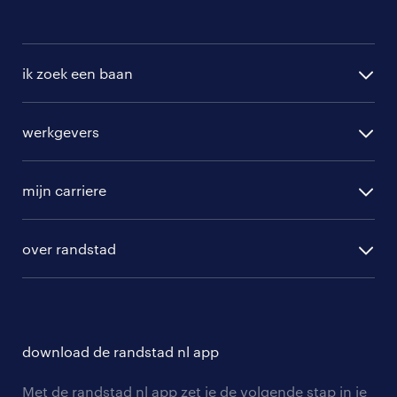
ik zoek een baan
alle vacatures
werkgevers
randstad operational
vacature aanmelden
randstad professional
mijn carriere
algemene voorwaarden
randstad digital
ontwikkeling
hr-diensten
over randstad
populaire bedrijven
communities
branches
over randstad
careers for expats
opleidingen en trainingen
hr-kenniscentrum
contact voor talent
solliciteren
download de randstad nl app
tarieven
contact voor werkgevers
arbeidsvoorwaarden
personeel gezocht
Met de randstad nl app zet je de volgende stap in je