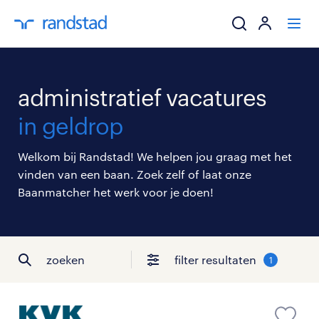
ik zoek een baa
administratief vacatures
werkgevers
in geldrop
mijn carrière
Welkom bij Randstad! We helpen jou graag met het
vinden van een baan. Zoek zelf of laat onze
over randstad
Baanmatcher het werk voor je doen!
zoeken
filter resultaten
1