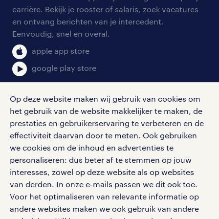
onze vestigingen
blogs en artikelen
carrière. Bekijk je rooster of salaris, zoek vacatures
aanmelden nieuwsbrief
en ontvang berichten van je intercedent.
pers
salarischecker
Eenvoudig, snel en overal.
klachten en misstanden
bruto-netto calculator
apple app store
google play store
Op deze website maken wij gebruik van cookies om
het gebruik van de website makkelijker te maken, de
social media
prestaties en gebruikerservaring te verbeteren en de
effectiviteit daarvan door te meten. Ook gebruiken
Volg ons voor de leukste content omtrent
we cookies om de inhoud en advertenties te
vacatures, solliciteren en inspiratie.
personaliseren: dus beter af te stemmen op jouw
interesses, zowel op deze website als op websites
van derden. In onze e-mails passen we dit ook toe.
Voor het optimaliseren van relevante informatie op
werken bij randstad
andere websites maken we ook gebruik van andere