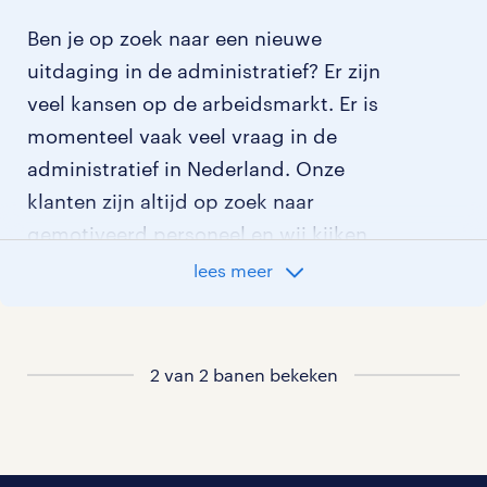
Ben je op zoek naar een nieuwe
uitdaging in de administratief? Er zijn
veel kansen op de arbeidsmarkt. Er is
momenteel vaak veel vraag in de
administratief in Nederland. Onze
klanten zijn altijd op zoek naar
gemotiveerd personeel en wij kijken
graag samen met je naar de organisatie
lees meer
die het beste bij je past. In ons overzicht
van vacatures vind je de meest recente
vacatures.
2 van 2 banen bekeken