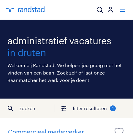
ik zoek een baa
administratief vacatures
werkgevers
in druten
mijn carrière
Welkom bij Randstad! We helpen jou graag met het
vinden van een baan. Zoek zelf of laat onze
over randstad
Baanmatcher het werk voor je doen!
zoeken
filter resultaten
1
Commercieel medewerker,