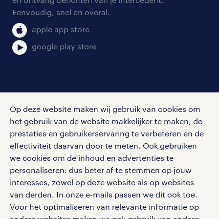
pers
salarischecker
Eenvoudig, snel en overal.
klachten en misstanden
bruto-netto calculator
apple app store
google play store
social media
Op deze website maken wij gebruik van cookies om
Volg ons voor de leukste content omtrent
het gebruik van de website makkelijker te maken, de
vacatures, solliciteren en inspiratie.
prestaties en gebruikerservaring te verbeteren en de
effectiviteit daarvan door te meten. Ook gebruiken
we cookies om de inhoud en advertenties te
personaliseren: dus beter af te stemmen op jouw
interesses, zowel op deze website als op websites
werken bij randstad
van derden. In onze e-mails passen we dit ook toe.
gebruikersvoorwaarden
Voor het optimaliseren van relevante informatie op
privacystatement
andere websites maken we ook gebruik van andere