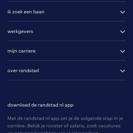
ik zoek een baan
alle vacatures
werkgevers
randstad operational
vacature aanmelden
randstad professional
mijn carriere
algemene voorwaarden
randstad digital
ontwikkeling
hr-diensten
over randstad
populaire bedrijven
communities
branches
over randstad
careers for expats
opleidingen en trainingen
hr-kenniscentrum
contact voor talent
solliciteren
download de randstad nl app
tarieven
contact voor werkgevers
arbeidsvoorwaarden
personeel gezocht
Met de randstad nl app zet je de volgende stap in je
onze vestigingen
blogs en artikelen
carrière. Bekijk je rooster of salaris, zoek vacatures
aanmelden nieuwsbrief
en ontvang berichten van je intercedent.