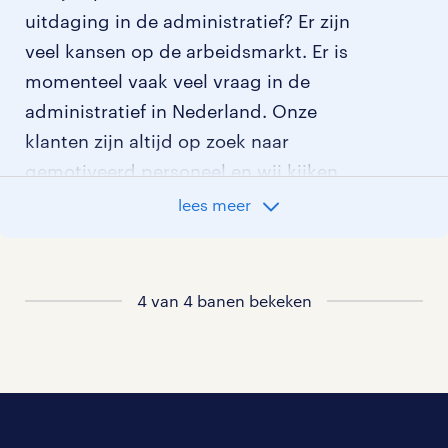
uitdaging in de administratief? Er zijn
veel kansen op de arbeidsmarkt. Er is
momenteel vaak veel vraag in de
administratief in Nederland. Onze
klanten zijn altijd op zoek naar
gemotiveerd personeel en wij kijken
graag samen met je naar de organisatie
lees meer
die het beste bij je past. In ons overzicht
van vacatures vind je de meest recente
vacatures.
4 van 4 banen bekeken