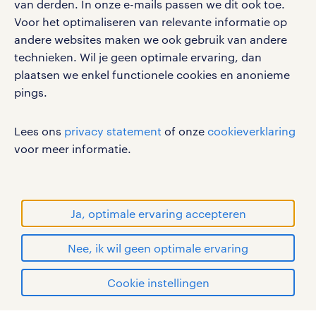
van derden. In onze e-mails passen we dit ook toe.
Voor het optimaliseren van relevante informatie op
werken bij randstad
andere websites maken we ook gebruik van andere
gebruikersvoorwaarden
technieken. Wil je geen optimale ervaring, dan
plaatsen we enkel functionele cookies en anonieme
privacystatement
pings.
cookies
disclaimer
Lees ons
privacy statement
of onze
cookieverklaring
sitemap
voor meer informatie.
RANDSTAD, HUMAN FORWARD en SHAPING THE
WORLD OF WORK zijn geregistreerde
handelsmerken van Randstad N.V.
Ja, optimale ervaring accepteren
© Randstad 2026
Nee, ik wil geen optimale ervaring
Cookie instellingen
mijn randstad