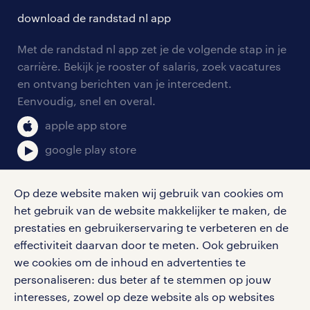
contact voor talent
solliciteren
download de randstad nl app
tarieven
contact voor werkgevers
arbeidsvoorwaarden
personeel gezocht
Met de randstad nl app zet je de volgende stap in je
onze vestigingen
blogs en artikelen
carrière. Bekijk je rooster of salaris, zoek vacatures
aanmelden nieuwsbrief
en ontvang berichten van je intercedent.
pers
salarischecker
Eenvoudig, snel en overal.
klachten en misstanden
bruto-netto calculator
apple app store
google play store
Op deze website maken wij gebruik van cookies om
het gebruik van de website makkelijker te maken, de
social media
prestaties en gebruikerservaring te verbeteren en de
effectiviteit daarvan door te meten. Ook gebruiken
Volg ons voor de leukste content omtrent
we cookies om de inhoud en advertenties te
vacatures, solliciteren en inspiratie.
personaliseren: dus beter af te stemmen op jouw
interesses, zowel op deze website als op websites