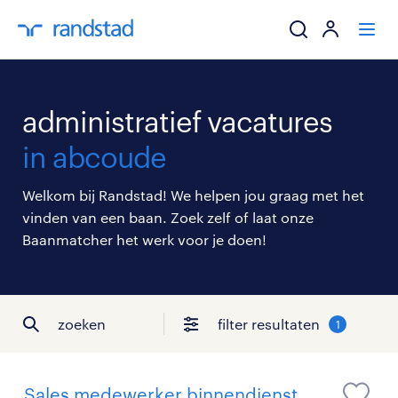
ik zoek een baa
administratief vacatures
werkgevers
in abcoude
mijn carrière
Welkom bij Randstad! We helpen jou graag met het
vinden van een baan. Zoek zelf of laat onze
over randstad
Baanmatcher het werk voor je doen!
zoeken
filter resultaten
1
Sales medewerker binnendienst,