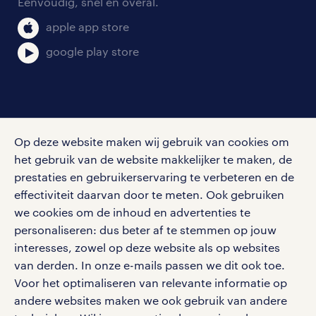
Eenvoudig, snel en overal.
klachten en misstanden
bruto-netto calculator
apple app store
google play store
social media
Op deze website maken wij gebruik van cookies om
Volg ons voor de leukste content omtrent
het gebruik van de website makkelijker te maken, de
vacatures, solliciteren en inspiratie.
prestaties en gebruikerservaring te verbeteren en de
effectiviteit daarvan door te meten. Ook gebruiken
we cookies om de inhoud en advertenties te
personaliseren: dus beter af te stemmen op jouw
interesses, zowel op deze website als op websites
werken bij randstad
van derden. In onze e-mails passen we dit ook toe.
gebruikersvoorwaarden
Voor het optimaliseren van relevante informatie op
privacystatement
andere websites maken we ook gebruik van andere
cookies