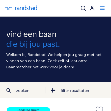
ik zoek een baa
vind een baan
werkgevers
die bij jou past.
mijn carrière
Welkom bij Randstad! We helpen jou graag met het
vinden van een baan. Zoek zelf of laat onze
over randstad
Baanmatcher het werk voor je doen!
zoeken
filter resultaten
Randstad Digital