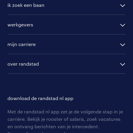
ik zoek een baan
alle vacatures
werkgevers
randstad operational
vacature aanmelden
randstad professional
mijn carriere
algemene voorwaarden
randstad digital
ontwikkeling
hr-diensten
over randstad
populaire bedrijven
communities
branches
over randstad
careers for expats
opleidingen en trainingen
hr-kenniscentrum
contact voor talent
solliciteren
download de randstad nl app
tarieven
contact voor werkgevers
arbeidsvoorwaarden
personeel gezocht
Met de randstad nl app zet je de volgende stap in je
onze vestigingen
blogs en artikelen
carrière. Bekijk je rooster of salaris, zoek vacatures
aanmelden nieuwsbrief
en ontvang berichten van je intercedent.
pers
salarischecker