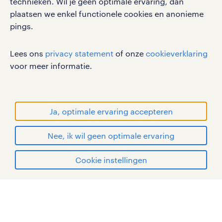
technieken. Wil je geen optimale ervaring, dan
disclaimer
plaatsen we enkel functionele cookies en anonieme
pings.
sitemap
RANDSTAD, HUMAN FORWARD en SHAPING THE
Lees ons
privacy statement
of onze
cookieverklaring
WORLD OF WORK zijn geregistreerde
voor meer informatie.
handelsmerken van Randstad N.V.
© Randstad 2026
Ja, optimale ervaring accepteren
Nee, ik wil geen optimale ervaring
Cookie instellingen
mijn randstad