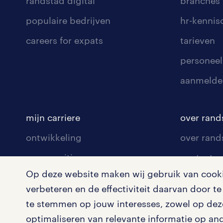
randstad digital
branches
populaire bedrijven
hr-kenni
careers for expats
tarieven
personeel
aanmelde
mijn carriere
over rand
ontwikkeling
over rand
communities
contact v
Op deze website maken wij gebruik van cookie
opleidingen en trainingen
contact v
verbeteren en de effectiviteit daarvan door 
solliciteren
onze vest
te stemmen op jouw interesses, zowel op deze
arbeidsvoorwaarden
pers
optimaliseren van relevante informatie op an