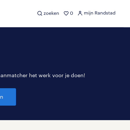
mijn Randstad
zoeken
0
aanmatcher het werk voor je doen!
en