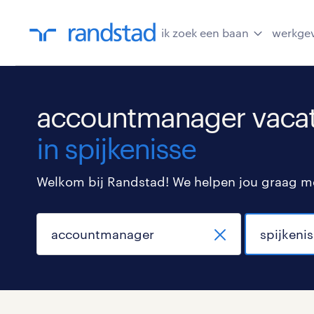
ik zoek een baan
werkge
accountmanager vacat
in spijkenisse
Welkom bij Randstad! We helpen jou graag met