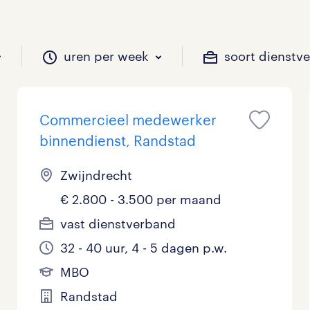
uren per week
soort dienstv
Commercieel medewerker
il je werken?
vacatures?
il je werken?
 zou jij willen?
binnendienst, Randstad
Zwijndrecht
€ 2.800 - 3.500 per maand
Beveiliging
Geen
9 - 16 uur
Tijdelijk
0
1
0
0
vast dienstverband
Chauffeurs
LBO, MAVO, VMBO
33 - 36 uur
0
0
0
32 - 40 uur, 4 - 5 dagen p.w.
Financieel
Master
0
0
MBO
Randstad
Industrieel / Productie
WO
0
0