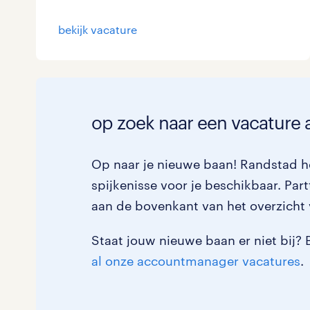
Logistiek
0
bekijk vacature
Medisch
0
toon 3 resultaten
Overig
0
Secretarieel
0
op zoek naar een vacature 
Webcare
0
Op naar je nieuwe baan! Randstad h
spijkenisse voor je beschikbaar. Partt
aan de bovenkant van het overzicht 
toon 3 resultaten
Staat jouw nieuwe baan er niet bij? 
al onze accountmanager vacatures
.