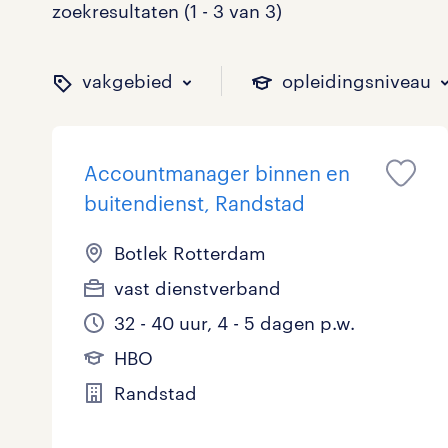
zoekresultaten (1 - 3 van 3)
vakgebied
opleidingsniveau
Accountmanager binnen en
binnen welk vakgebied w
op welk niveau zoek je 
hoeveel uren per week w
welk soort dienstverband
buitendienst, Randstad
Botlek Rotterdam
vast dienstverband
Administratief
Basisonderwijs
0 - 8 uur
Detachering
0
0
0
0
32 - 40 uur, 4 - 5 dagen p.w.
Callcenter / Contactcenter
HBO
25 - 32 uur
Vast
2
1
2
0
HBO
Engineering
MBO, HAVO, VWO
0
0
Randstad
ICT
VMBO/MAVO
0
0
toon 3 resultaten
toon 3 resultaten