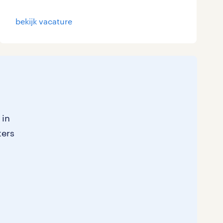
Marketing & Communicatie
0
bekijk vacature
Overheid
0
Schoonmaak
0
Techniek
0
 in
ters