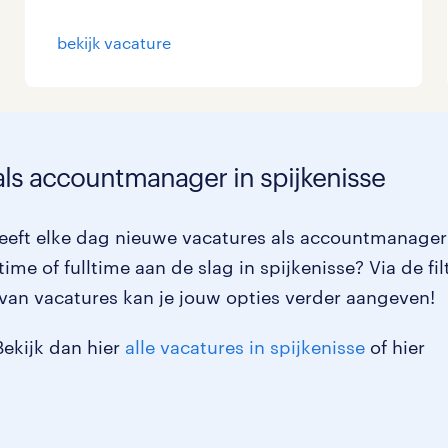
Management / Leidinggevend
0
bekijk vacature
Onderwijs
0
Personeel & Organisatie
0
Supply chain & procurement
0
als accountmanager in spijkenisse
Zorg / Verpleging
0
eeft elke dag nieuwe vacatures als accountmanager
ime of fulltime aan de slag in spijkenisse? Via de fil
van vacatures kan je jouw opties verder aangeven!
Bekijk dan hier
alle vacatures in spijkenisse
of hier