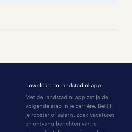
download de randstad nl app
Met de randstad nl app zet je de
volgende stap in je carrière. Bekijk
je rooster of salaris, zoek vacatures
en ontvang berichten van je