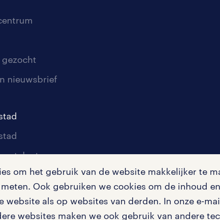
scentrum
 gezocht
n nieuwsbrief
stad
stad
oor talent
s om het gebruik van de website makkelijker te ma
oor werkgevers
te meten. Ook gebruiken we cookies om de inhoud en 
igingen
 website als op websites van derden. In onze e-mail
dere websites maken we ook gebruik van andere tech