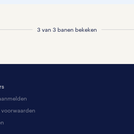
3 van 3 banen bekeken
rs
 aanmelden
 voorwaarden
en