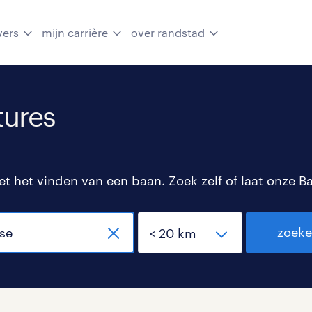
vers
mijn carrière
over randstad
ures
 het vinden van een baan. Zoek zelf of laat onze B
zoek