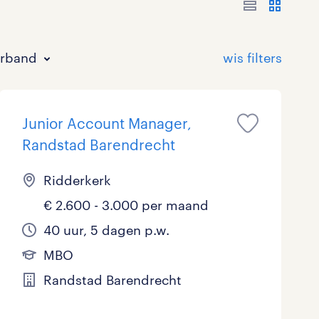
erband
Junior Account Manager,
Randstad Barendrecht
Ridderkerk
€ 2.600 - 3.000 per maand
Bouw
HAVO/VWO
17 - 24 uur
Tijdelijk met uitzicht op vast
0
0
0
0
40 uur, 5 dagen p.w.
Commercieel / Verkoop
MBO
37 - 40+ uur
2
1
3
MBO
Horeca / Catering
Ondersteunend onderwijs
0
0
Randstad Barendrecht
Juridisch
0