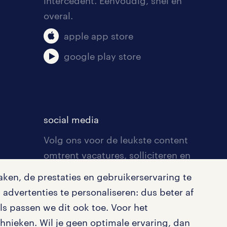
intercedent. Eenvoudig, snel en
overal.
apple app store
google play store
social media
Volg ons voor de leukste content
omtrent vacatures, solliciteren en
inspiratie.
ken, de prestaties en gebruikerservaring te
advertenties te personaliseren: dus beter af
s passen we dit ook toe. Voor het
nieken. Wil je geen optimale ervaring, dan