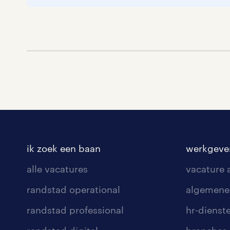
ik zoek een baan
werkgeve
alle vacatures
vacature
randstad operational
algemene
randstad professional
hr-dienst