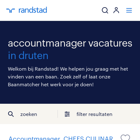
ik zoek een baa
accountmanager vacatures
werkgevers
in druten
mijn carrière
Welkom bij Randstad! We helpen jou graag met het
vinden van een baan. Zoek zelf of laat onze
over randstad
Baanmatcher het werk voor je doen!
zoeken
filter resultaten
Accountmanager, CHEFS CULINAR