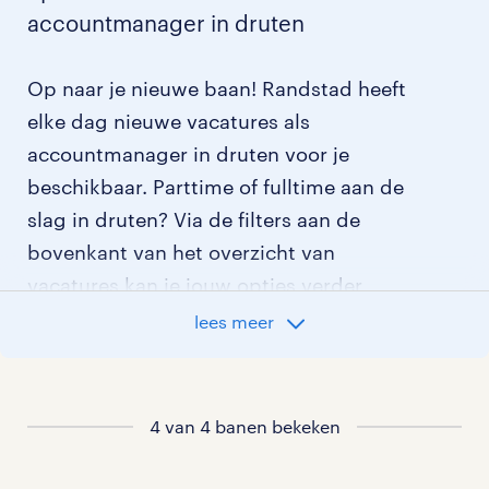
accountmanager in druten
Op naar je nieuwe baan! Randstad heeft
elke dag nieuwe vacatures als
accountmanager in druten voor je
beschikbaar. Parttime of fulltime aan de
slag in druten? Via de filters aan de
bovenkant van het overzicht van
vacatures kan je jouw opties verder
aangeven!
lees meer
Staat jouw nieuwe baan er niet bij?
Bekijk dan hier
alle vacatures in druten
4 van 4 banen bekeken
of hier
al onze accountmanager vacatures
.