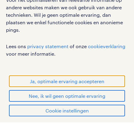
werken bij randstad
andere websites maken we ook gebruik van andere
gebruikersvoorwaarden
technieken. Wil je geen optimale ervaring, dan
plaatsen we enkel functionele cookies en anonieme
privacystatement
pings.
cookies
disclaimer
Lees ons
privacy statement
of onze
cookieverklaring
sitemap
voor meer informatie.
RANDSTAD, HUMAN FORWARD en SHAPING THE
WORLD OF WORK zijn geregistreerde
handelsmerken van Randstad N.V.
Ja, optimale ervaring accepteren
© Randstad 2026
Nee, ik wil geen optimale ervaring
Cookie instellingen
mijn randstad