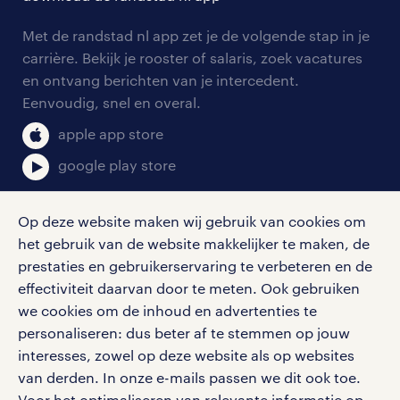
contact voor werkgevers
arbeidsvoorwaarden
personeel gezocht
Met de randstad nl app zet je de volgende stap in je
onze vestigingen
blogs en artikelen
carrière. Bekijk je rooster of salaris, zoek vacatures
aanmelden nieuwsbrief
en ontvang berichten van je intercedent.
pers
salarischecker
Eenvoudig, snel en overal.
klachten en misstanden
bruto-netto calculator
apple app store
google play store
Op deze website maken wij gebruik van cookies om
het gebruik van de website makkelijker te maken, de
social media
prestaties en gebruikerservaring te verbeteren en de
effectiviteit daarvan door te meten. Ook gebruiken
Volg ons voor de leukste content omtrent
we cookies om de inhoud en advertenties te
vacatures, solliciteren en inspiratie.
personaliseren: dus beter af te stemmen op jouw
interesses, zowel op deze website als op websites
van derden. In onze e-mails passen we dit ook toe.
Voor het optimaliseren van relevante informatie op