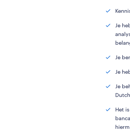
Kenni
Je he
analy
bela
Je be
Je he
Je be
Dutch 
Het i
banca
hierm