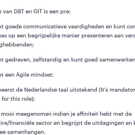
s van DBT en GIT is een pre;
bt goede communicatieve vaardigheden en kunt c
ses op een begrijpelijke manier presenteren aan ver
nghebbenden;
nt gedreven, zelfstandig en kunt goed samenwerken
bt een Agile mindset;
heerst de Nederlandse taal uitstekend (It's mandato
for this role);
s mooi meegenomen indien je affiniteit hebt met de
ire/financiële sector en begrijpt de uitdagingen en
ee samenhangen.