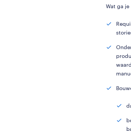
Wat ga je
Requi
storie
Onder
produ
waard
manue
Bouwe
d
b
b