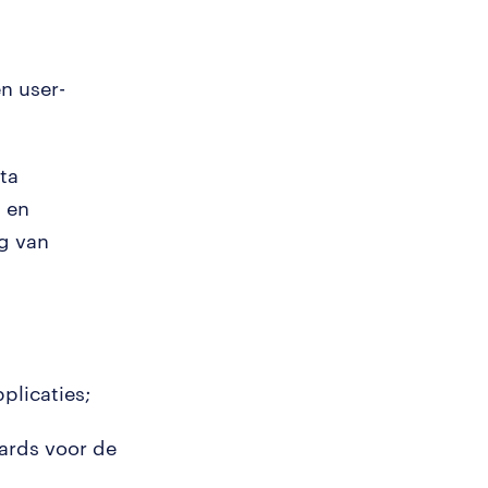
n user-
ta
 en
g van
plicaties;
ards voor de