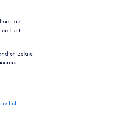
nd om met
n en kunt
and en België
iseren.
onal.nl