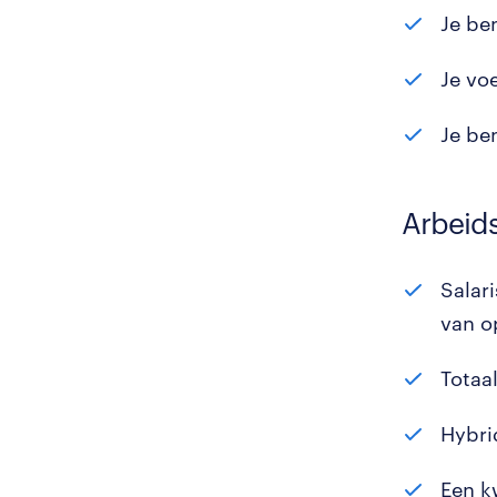
Je be
Je vo
Je be
Arbeid
Salari
van o
Totaa
Hybri
Een k