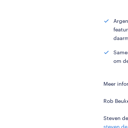
Argen
featu
daarm
Samen
om de
Meer info
Rob Beuke
Steven de
steven.de