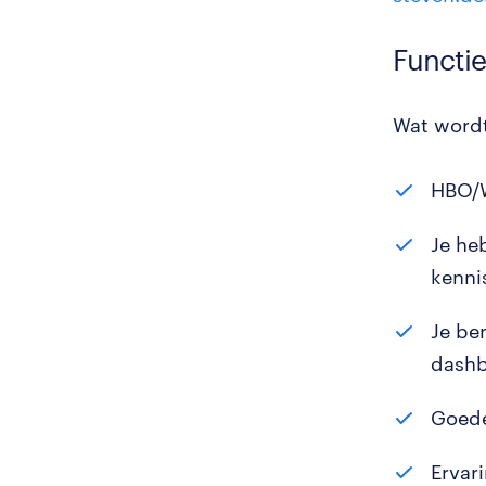
Functie
Wat wordt
HBO/W
Je he
kenni
Je be
dashb
Goede
Ervar