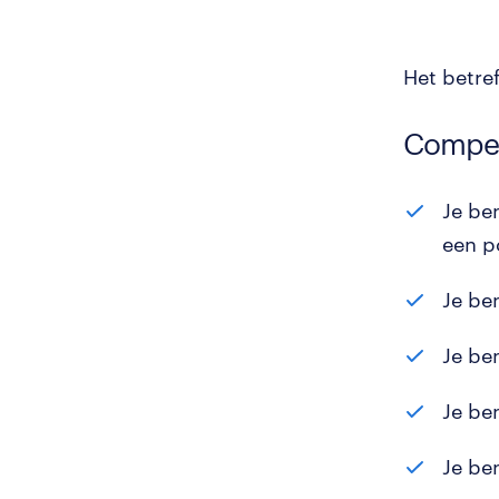
Het betref
Compet
Je be
een p
Je be
Je be
Je be
Je be