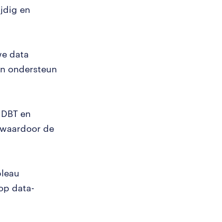
ijdig en
we data
en ondersteun
 DBT en
) waardoor de
bleau
op data-