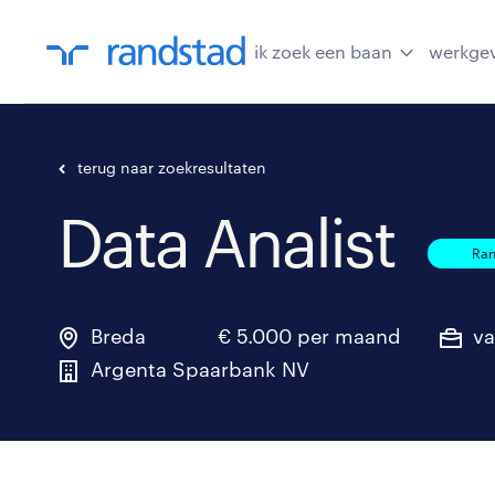
ik zoek een baan
werkge
terug naar zoekresultaten
Data Analist
Ran
Breda
€ 5.000 per maand
va
Argenta Spaarbank NV