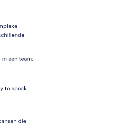
omplexe
schillende
 in een team;
ry to speak
 kansen die