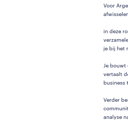
Voor Arge
afwissele
in deze r
verzamele
je bij he
Je bouwt 
vertaalt 
business t
Verder be
community
analyse n