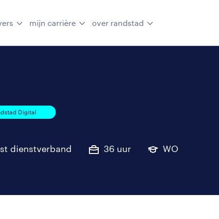
vers
mijn carrière
over randstad
dstad Digital
st dienstverband
36 uur
WO