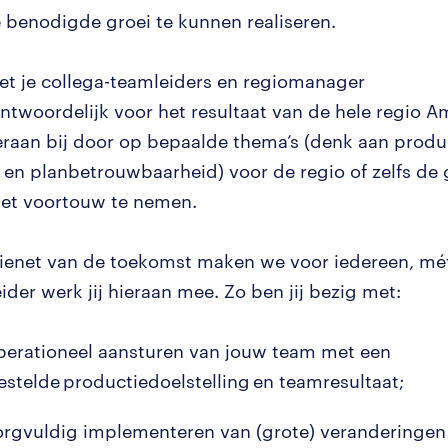
 benodigde groei te kunnen realiseren.
et je collega-teamleiders en regiomanager
twoordelijk voor het resultaat van de hele regio A
eraan bij door op bepaalde thema’s (denk aan produ
d en planbetrouwbaarheid) voor de regio of zelfs de
het voortouw te nemen.
ienet van de toekomst maken we voor iedereen, mét
ider werk jij hieraan mee. Zo ben jij bezig met:
perationeel aansturen van jouw team met een
estelde productiedoelstelling en teamresultaat;
orgvuldig implementeren van (grote) veranderingen