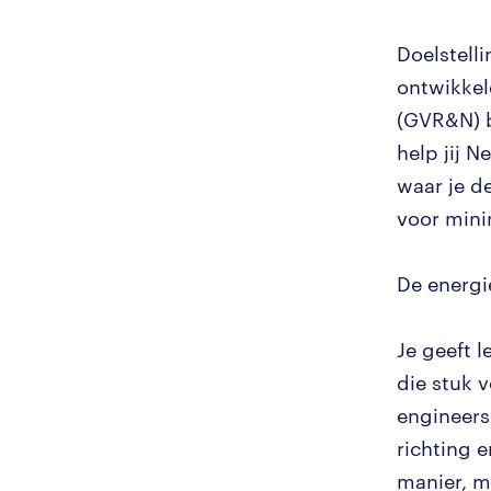
Doelstell
ontwikkel
(GVR&N) b
help jij 
waar je de
voor minim
De energi
Je geeft 
die stuk 
engineers,
richting 
manier, m