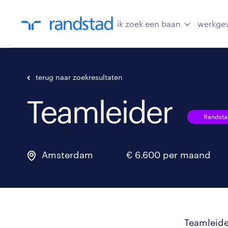
ik zoek een baan
werkge
terug naar zoekresultaten
Teamleider
Randstad
Amsterdam
€ 6.600 per maand
Teamleid