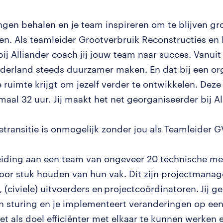
ingen behalen en je team inspireren om te blijven gr
en. Als teamleider Grootverbruik Reconstructies en
ij Alliander coach jij jouw team naar succes. Vanu
Nederland steeds duurzamer maken. En dat bij een or
 ruimte krijgt om jezelf verder te ontwikkelen. Deze 
aal 32 uur. Jij maakt het net georganiseerder bij Al
etransitie is onmogelijk zonder jou als Teamleider
leiding aan een team van ongeveer 20 technische m
voor stuk houden van hun vak. Dit zijn projectmanag
 (civiele) uitvoerders en projectcoördinatoren. Jij g
en sturing en je implementeert veranderingen op ee
et als doel efficiënter met elkaar te kunnen werken 