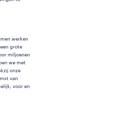
 samen werken
een grote
oor miljoenen
doen we met
kzij onze
omst van
lijk, voor en