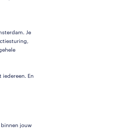
msterdam. Je
ctiesturing,
 gehele
 iedereen. En
 binnen jouw