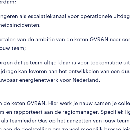
erdam;
ungeren als escalatiekanaal voor operationele uitda
gheidsincidenten;
ertalen van de ambitie van de keten GVR&N naar co
jouw team;
orgen dat je team altijd klaar is voor toekomstige u
ijdrage kan leveren aan het ontwikkelen van een d
uwbaar energienetwerk voor Nederland.
in de keten GVR&N. Hier werk je nauw samen je coll
rs en rapporteert aan de regiomanager. Specifiek li
 als teamleider Gas op het aanzetten van jouw team 
n aan de doelstelling om zo veel mogelijk brosse lei