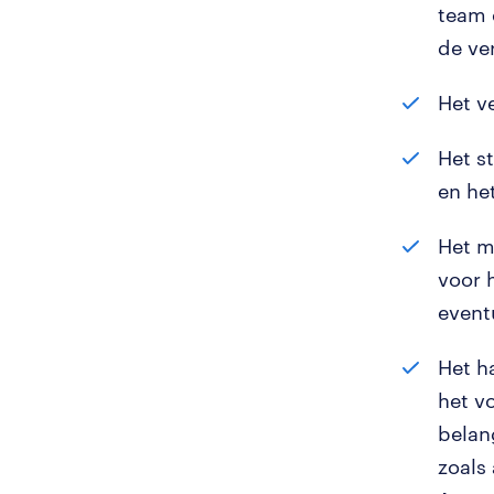
team 
de ve
Het v
Het s
en he
Het m
voor 
event
Het h
het v
belan
zoals