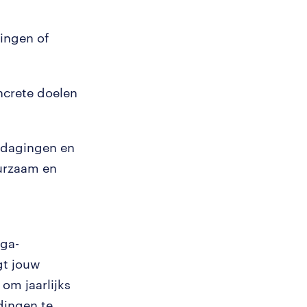
gingen of
ncrete doelen
itdagingen en
uurzaam en
ega-
gt jouw
om jaarlijks
dingen te