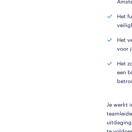
Amst
Het f
veili
Het v
voor 
Het z
een b
betro
Je werkt 
teamleide
uitdaging
te voldoe