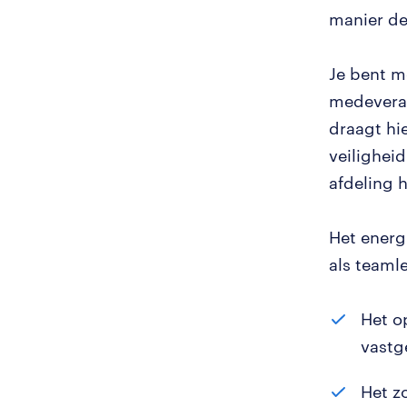
manier de
Je bent m
medeveran
draagt hi
veilighei
afdeling 
Het energ
als teamle
Het o
vastg
Het z