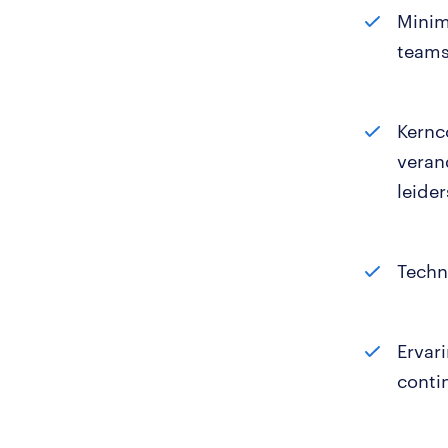
Minim
teams
Kernc
veran
leide
Techni
Ervar
conti