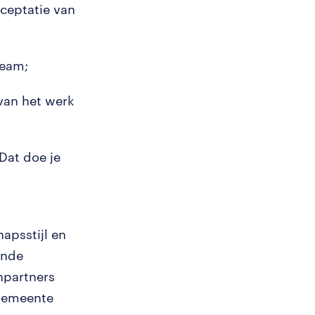
ceptatie van
team;
 van het werk
Dat doe je
apsstijl en
ende
npartners
 gemeente