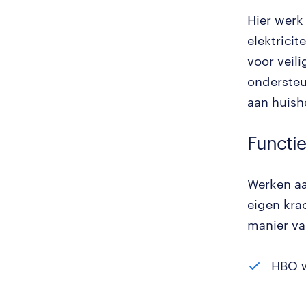
Hier werk
elektricit
voor veili
ondersteu
aan huish
Functie
Werken aa
eigen krac
manier va
HBO w