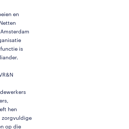
oeien en
 Netten
it Amsterdam
ganisatie
functie is
liander.
 GVR&N
edewerkers
ers,
eeft hen
n zorgvuldige
en op die