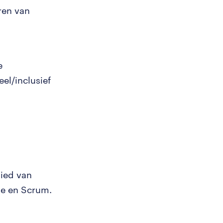
ren van
e
el/inclusief
ied van
ile en Scrum.