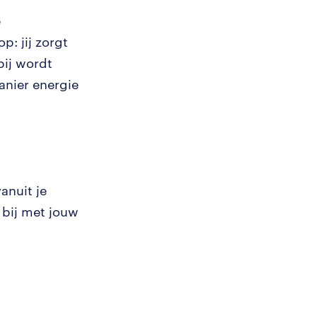
e
op: jij zorgt
bij wordt
anier energie
anuit je
n bij met jouw