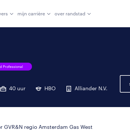
vers
mijn carrière
over randstad
 Professional
40 uur
HBO
Alliander N.V.
er GVR&N regio Amsterdam Gas West