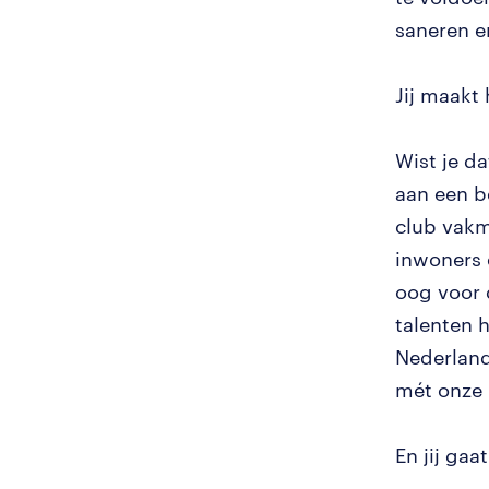
saneren e
Jij maakt
Wist je d
aan een b
club vakm
inwoners 
oog voor 
talenten 
Nederland
mét onze 
En jij ga