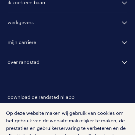
ik zoek een baan
alle vacatures
werkgevers
randstad operational
vacature aanmelden
randstad professional
mijn carriere
algemene voorwaarden
randstad digital
ontwikkeling
hr-diensten
over randstad
populaire bedrijven
communities
branches
over randstad
careers for expats
opleidingen en trainingen
hr-kenniscentrum
contact voor talent
solliciteren
download de randstad nl app
tarieven
contact voor werkgevers
arbeidsvoorwaarden
personeel gezocht
Met de randstad nl app zet je de volgende stap in je
Op deze website maken wij gebruik van cookies om
onze vestigingen
blogs en artikelen
carrière. Bekijk je rooster of salaris, zoek vacatures
het gebruik van de website makkelijker te maken, de
aanmelden nieuwsbrief
en ontvang berichten van je intercedent.
pers
prestaties en gebruikerservaring te verbeteren en de
salarischecker
Eenvoudig, snel en overal.