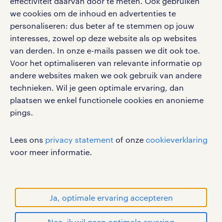
effectiviteit daarvan door te meten. Ook gebruiken
klachten en misstanden
bruto-netto calculator
we cookies om de inhoud en advertenties te
apple app store
personaliseren: dus beter af te stemmen op jouw
google play store
interesses, zowel op deze website als op websites
van derden. In onze e-mails passen we dit ook toe.
Voor het optimaliseren van relevante informatie op
andere websites maken we ook gebruik van andere
social media
technieken. Wil je geen optimale ervaring, dan
plaatsen we enkel functionele cookies en anonieme
Volg ons voor de leukste content omtrent
pings.
vacatures, solliciteren en inspiratie.
Lees ons
privacy statement
of onze
cookieverklaring
voor meer informatie.
werken bij randstad
gebruikersvoorwaarden
Ja, optimale ervaring accepteren
privacystatement
cookies
Nee, ik wil geen optimale ervaring