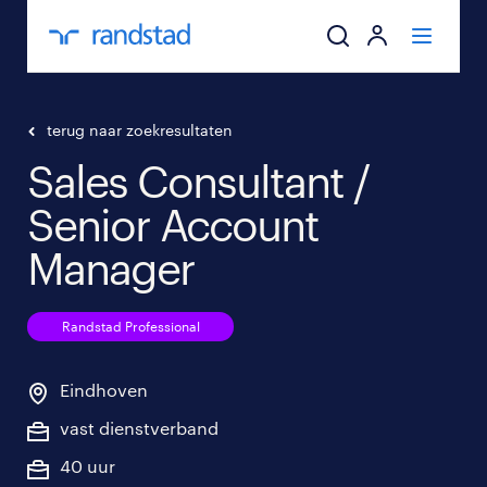
ik zoek een baa
terug naar zoekresultaten
Sales Consultant /
werkgevers
Senior Account
mijn carrière
Manager
over randstad
Randstad Professional
Eindhoven
vast dienstverband
40 uur