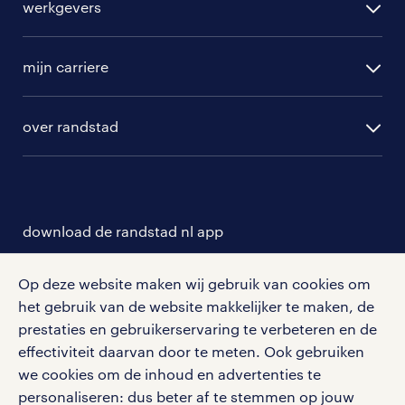
werkgevers
randstad operational
vacature aanmelden
randstad professional
mijn carriere
algemene voorwaarden
randstad digital
ontwikkeling
hr-diensten
over randstad
populaire bedrijven
communities
branches
over randstad
careers for expats
opleidingen en trainingen
hr-kenniscentrum
contact voor talent
solliciteren
download de randstad nl app
tarieven
contact voor werkgevers
arbeidsvoorwaarden
personeel gezocht
Met de randstad nl app zet je de volgende stap in je
onze vestigingen
Op deze website maken wij gebruik van cookies om
blogs en artikelen
carrière. Bekijk je rooster of salaris, zoek vacatures
het gebruik van de website makkelijker te maken, de
aanmelden nieuwsbrief
en ontvang berichten van je intercedent.
pers
prestaties en gebruikerservaring te verbeteren en de
salarischecker
Eenvoudig, snel en overal.
effectiviteit daarvan door te meten. Ook gebruiken
klachten en misstanden
bruto-netto calculator
apple app store
we cookies om de inhoud en advertenties te
personaliseren: dus beter af te stemmen op jouw
google play store