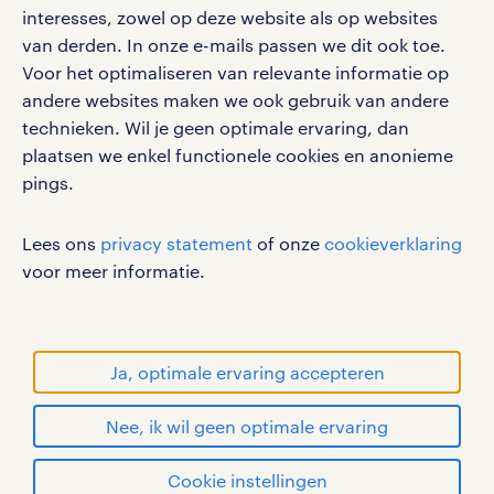
interesses, zowel op deze website als op websites
van derden. In onze e-mails passen we dit ook toe.
Voor het optimaliseren van relevante informatie op
andere websites maken we ook gebruik van andere
social media
technieken. Wil je geen optimale ervaring, dan
plaatsen we enkel functionele cookies en anonieme
Volg ons voor de leukste content omtrent
pings.
vacatures, solliciteren en inspiratie.
Lees ons
privacy statement
of onze
cookieverklaring
voor meer informatie.
werken bij randstad
gebruikersvoorwaarden
Ja, optimale ervaring accepteren
privacystatement
cookies
Nee, ik wil geen optimale ervaring
disclaimer
solliciteren
sitemap
Cookie instellingen