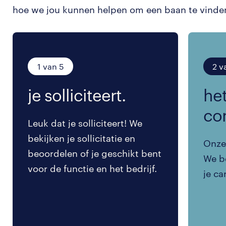
hoe we jou kunnen helpen om een baan te vinde
1 van 5
2 v
je solliciteert.
het
co
Leuk dat je solliciteert! We
bekijken je sollicitatie en
Onze 
beoordelen of je geschikt bent
We be
voor de functie en het bedrijf.
je ca