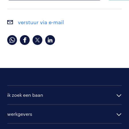
verstuur via e-mail
ik zoek een baan
alle vacatures
werkgevers
randstad operational
vacature aanmelden