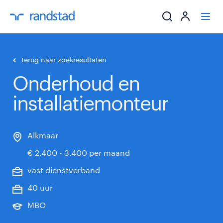
ik zoek een baa
terug naar zoekresultaten
Onderhoud en
werkgevers
installatiemonteur
mijn carrière
over randstad
Alkmaar
€ 2.400 - 3.400 per maand
vast dienstverband
40 uur
MBO