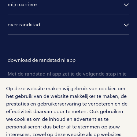
randstad professional
mijn carriere
algemene voorwaarden
randstad digital
ontwikkeling
hr-diensten
over randstad
populaire bedrijven
communities
branches
over randstad
careers for expats
opleidingen en trainingen
hr-kenniscentrum
contact voor talent
solliciteren
download de randstad nl app
tarieven
contact voor werkgevers
arbeidsvoorwaarden
personeel gezocht
Met de randstad nl app zet je de volgende stap in je
onze vestigingen
blogs en artikelen
carrière. Bekijk je rooster of salaris, zoek vacatures
aanmelden nieuwsbrief
Op deze website maken wij gebruik van cookies om
en ontvang berichten van je intercedent.
pers
salarischecker
het gebruik van de website makkelijker te maken, de
Eenvoudig, snel en overal.
klachten en misstanden
prestaties en gebruikerservaring te verbeteren en de
bruto-netto calculator
apple app store
effectiviteit daarvan door te meten. Ook gebruiken
google play store
we cookies om de inhoud en advertenties te
personaliseren: dus beter af te stemmen op jouw
interesses, zowel op deze website als op websites