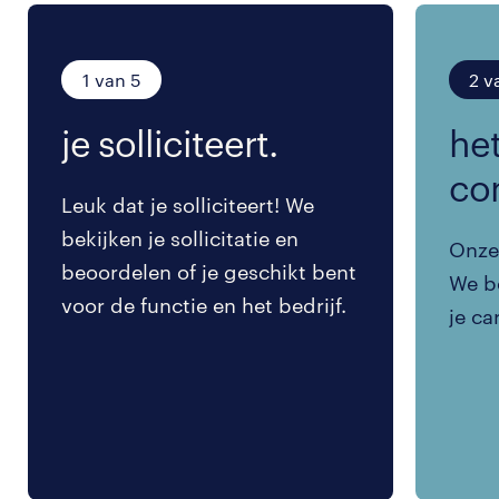
1 van 5
2 v
je solliciteert.
het
co
Leuk dat je solliciteert! We
bekijken je sollicitatie en
Onze 
beoordelen of je geschikt bent
We be
voor de functie en het bedrijf.
je ca