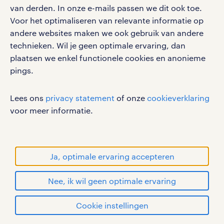
van derden. In onze e-mails passen we dit ook toe.
Voor het optimaliseren van relevante informatie op
social media
andere websites maken we ook gebruik van andere
Volg ons voor de leukste content omtrent
technieken. Wil je geen optimale ervaring, dan
vacatures, solliciteren en inspiratie.
plaatsen we enkel functionele cookies en anonieme
pings.
Lees ons
privacy statement
of onze
cookieverklaring
werken bij randstad
voor meer informatie.
gebruikersvoorwaarden
privacystatement
cookies
Ja, optimale ervaring accepteren
disclaimer
Nee, ik wil geen optimale ervaring
sitemap
solliciteren
Cookie instellingen
RANDSTAD, HUMAN FORWARD en SHAPING THE
WORLD OF WORK zijn geregistreerde