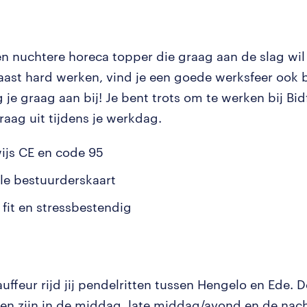
een nuchtere horeca topper die graag aan de slag wil
aast hard werken, vind je een goede werksfeer ook b
 je graag aan bij! Je bent trots om te werken bij Bid
graag uit tijdens je werkdag.
wijs CE en code 95
ale bestuurderskaart
 fit en stressbestendig
uffeur rijd jij pendelritten tussen Hengelo en Ede. 
ten zijn in de middag, late middag/avond en de nach