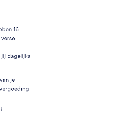
ebben 16
 verse
ij dagelijks
van je
nvergoeding
od