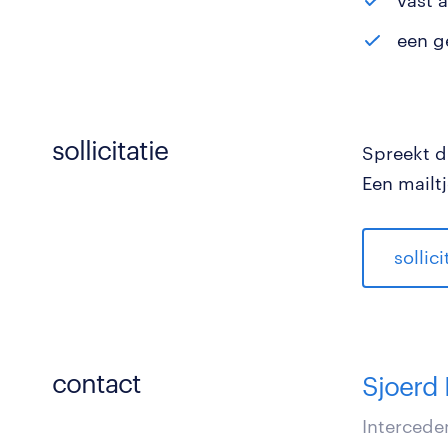
vast 
een g
sollicitatie
Spreekt di
Een mailtj
sollic
contact
Sjoerd
Intercede