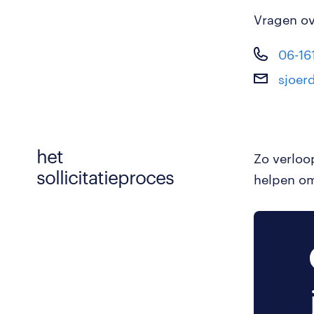
Vragen ove
06-16
sjoer
het
Zo verloo
sollicitatieproces
helpen om