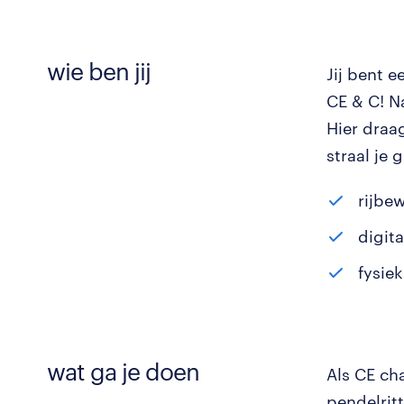
wie ben jij
Jij bent 
CE & C! N
Hier draag
straal je 
rijbe
digit
fysiek
wat ga je doen
Als CE cha
pendelrit