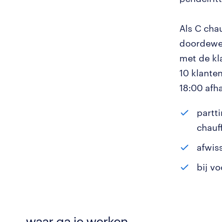
Als C chau
doordewee
met de kla
10 klante
18:00 afha
partt
chauf
afwis
bij v
waar ga je werken