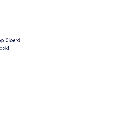
pp Sjoerd!
 ook!