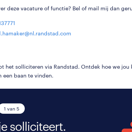
r deze vacature of functie? Bel of mail mij dan geru
137771
d.hamaker@nl.randstad.com
pt het solliciteren via Randstad. Ontdek hoe we jou
 een baan te vinden.
1 van 5
je solliciteert.