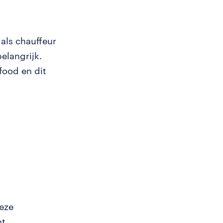
 als chauffeur
elangrijk.
food en dit
Deze
t.