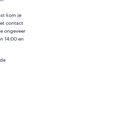
ast kom je
et contact
 je ongeveer
en 14:00 en
nde