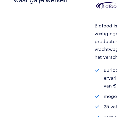
Bidfood i
vestiging
producten
vrachtwag
het versch
uurloo
ervar
van €
mogel
25 va