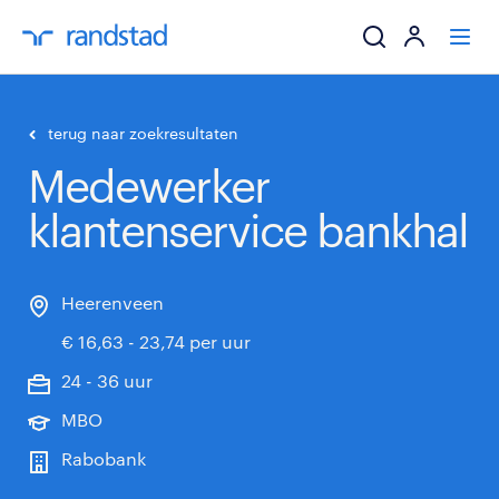
ik zoek een baa
terug naar zoekresultaten
Medewerker
werkgevers
klantenservice bankhal
mijn carrière
over randstad
Heerenveen
€ 16,63 - 23,74 per uur
24 - 36 uur
MBO
Rabobank