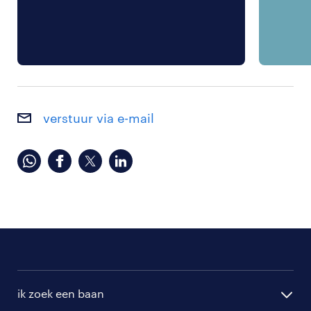
verstuur via e-mail
ik zoek een baan