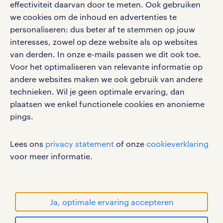
effectiviteit daarvan door te meten. Ook gebruiken
google play store
we cookies om de inhoud en advertenties te
personaliseren: dus beter af te stemmen op jouw
interesses, zowel op deze website als op websites
van derden. In onze e-mails passen we dit ook toe.
Voor het optimaliseren van relevante informatie op
social media
andere websites maken we ook gebruik van andere
Volg ons voor de leukste content omtrent
technieken. Wil je geen optimale ervaring, dan
vacatures, solliciteren en inspiratie.
plaatsen we enkel functionele cookies en anonieme
pings.
Lees ons
privacy statement
of onze
cookieverklaring
werken bij randstad
voor meer informatie.
gebruikersvoorwaarden
privacystatement
cookies
Ja, optimale ervaring accepteren
disclaimer