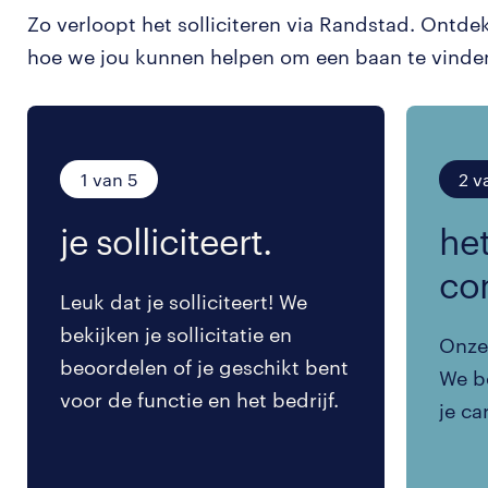
Zo verloopt het solliciteren via Randstad. Ontde
hoe we jou kunnen helpen om een baan te vinde
1 van 5
2 v
je solliciteert.
het
co
Leuk dat je solliciteert! We
bekijken je sollicitatie en
Onze 
beoordelen of je geschikt bent
We be
voor de functie en het bedrijf.
je ca