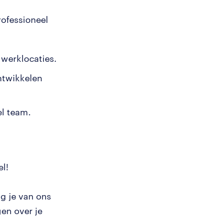
ofessioneel
 werklocaties.
ntwikkelen
el team.
el!
g je van ons
en over je