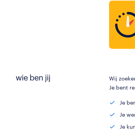
wie ben jij
Wij zoeke
Je bent r
Je be
Je we
Je ku