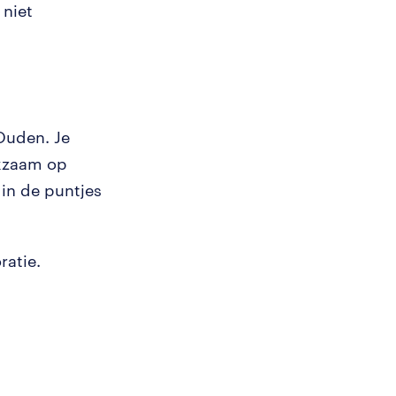
 niet
Ouden. Je
rkzaam op
 in de puntjes
ratie.