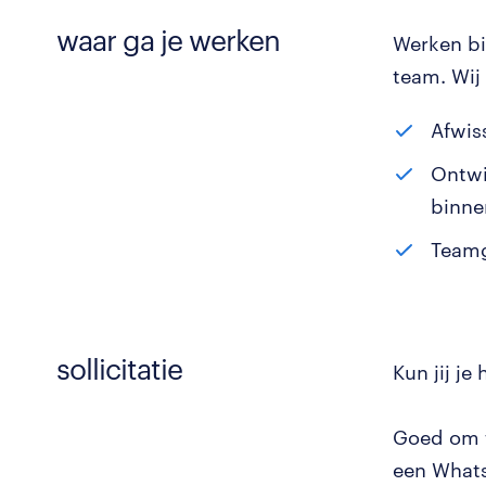
waar ga je werken
Werken bi
team. Wij
Afwis
Ontwi
binne
Teamg
sollicitatie
Kun jij je
Goed om t
een Whats