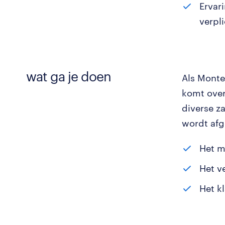
Ervar
verpli
wat ga je doen
Als Monte
komt over
diverse za
wordt afg
Het m
Het v
Het k