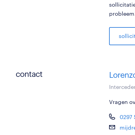
sollicita
probleem!
sollic
contact
Lorenz
Intercede
Vragen ove
0297 
mijdr