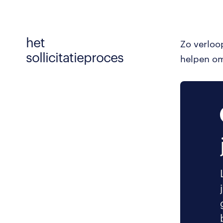
het
Zo verloo
sollicitatieproces
helpen om