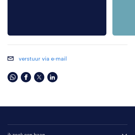
verstuur via e-mail
ik zoek een baan