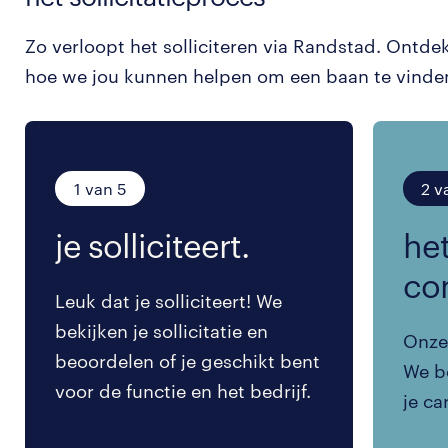
Zo verloopt het solliciteren via Randstad. Ontde
hoe we jou kunnen helpen om een baan te vinde
1 van 5
2 v
je solliciteert.
het
co
Leuk dat je solliciteert! We
bekijken je sollicitatie en
Onze 
beoordelen of je geschikt bent
We be
voor de functie en het bedrijf.
je ca