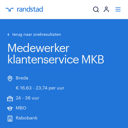
ik zoek een baa
terug naar zoekresultaten
Medewerker
werkgevers
klantenservice MKB
mijn carrière
over randstad
Breda
€ 16,63 - 23,74 per uur
24 - 36 uur
MBO
Rabobank