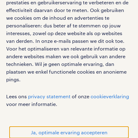
klachten en misstanden
prestaties en gebruikerservaring te verbeteren en de
bruto-netto calculator
apple app store
effectiviteit daarvan door te meten. Ook gebruiken
google play store
we cookies om de inhoud en advertenties te
personaliseren: dus beter af te stemmen op jouw
interesses, zowel op deze website als op websites
van derden. In onze e-mails passen we dit ook toe.
Voor het optimaliseren van relevante informatie op
social media
andere websites maken we ook gebruik van andere
Volg ons voor de leukste content omtrent
technieken. Wil je geen optimale ervaring, dan
vacatures, solliciteren en inspiratie.
plaatsen we enkel functionele cookies en anonieme
pings.
Lees ons
privacy statement
of onze
cookieverklaring
werken bij randstad
voor meer informatie.
gebruikersvoorwaarden
privacystatement
cookies
Ja, optimale ervaring accepteren