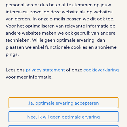
personaliseren: dus beter af te stemmen op jouw
interesses, zowel op deze website als op websites
van derden. In onze e-mails passen we dit ook toe.
Voor het optimaliseren van relevante informatie op
social media
andere websites maken we ook gebruik van andere
Volg ons voor de leukste content omtrent
technieken. Wil je geen optimale ervaring, dan
vacatures, solliciteren en inspiratie.
plaatsen we enkel functionele cookies en anonieme
pings.
Lees ons
privacy statement
of onze
cookieverklaring
werken bij randstad
voor meer informatie.
gebruikersvoorwaarden
privacystatement
cookies
Ja, optimale ervaring accepteren
disclaimer
Nee, ik wil geen optimale ervaring
sitemap