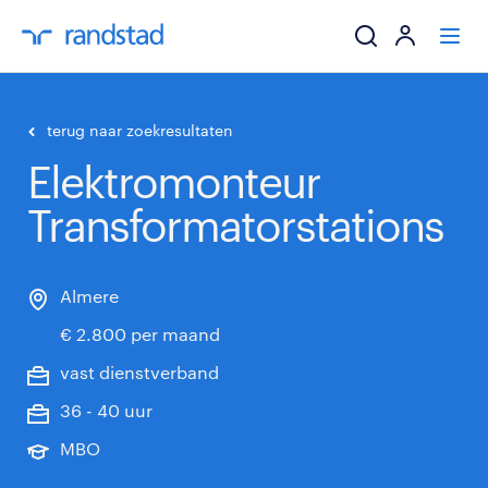
ik zoek een baa
terug naar zoekresultaten
Elektromonteur
werkgevers
Transformatorstations
mijn carrière
over randstad
Almere
€ 2.800 per maand
vast dienstverband
36 - 40 uur
MBO