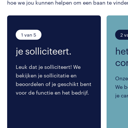
hoe we jou kunnen helpen om een baan te vinde
1 van 5
2 v
je solliciteert.
het
co
Leuk dat je solliciteert! We
bekijken je sollicitatie en
Onze 
beoordelen of je geschikt bent
We be
voor de functie en het bedrijf.
je ca