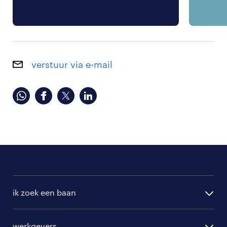
verstuur via e-mail
ik zoek een baan
alle vacatures
werkgevers