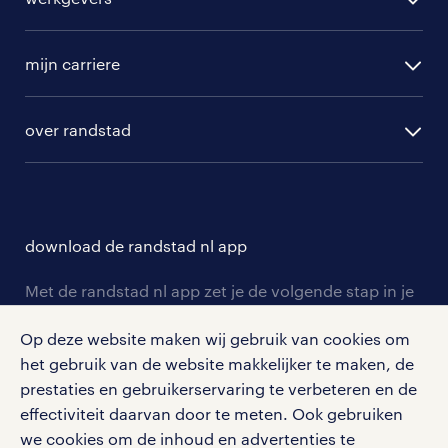
randstad operational
vacature aanmelden
randstad professional
mijn carriere
algemene voorwaarden
randstad digital
ontwikkeling
hr-diensten
over randstad
populaire bedrijven
communities
branches
over randstad
careers for expats
opleidingen en trainingen
hr-kenniscentrum
contact voor talent
solliciteren
download de randstad nl app
tarieven
contact voor werkgevers
arbeidsvoorwaarden
personeel gezocht
Met de randstad nl app zet je de volgende stap in je
onze vestigingen
blogs en artikelen
carrière. Bekijk je rooster of salaris, zoek vacatures
aanmelden nieuwsbrief
Op deze website maken wij gebruik van cookies om
en ontvang berichten van je intercedent.
pers
salarischecker
het gebruik van de website makkelijker te maken, de
Eenvoudig, snel en overal.
klachten en misstanden
prestaties en gebruikerservaring te verbeteren en de
bruto-netto calculator
apple app store
effectiviteit daarvan door te meten. Ook gebruiken
google play store
we cookies om de inhoud en advertenties te