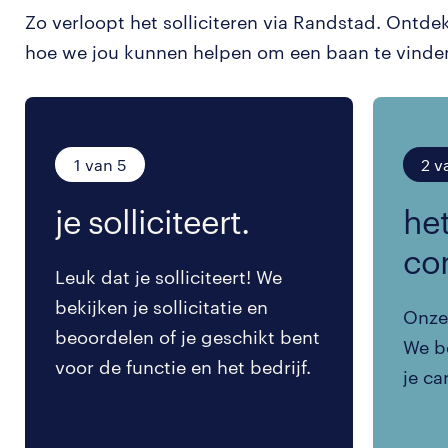
Zo verloopt het solliciteren via Randstad. Ontde
hoe we jou kunnen helpen om een baan te vinde
1 van 5
2 v
je solliciteert.
het
co
Leuk dat je solliciteert! We
bekijken je sollicitatie en
Onze 
beoordelen of je geschikt bent
We be
voor de functie en het bedrijf.
je ca