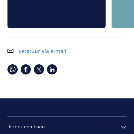
verstuur via e-mail
ik zoek een baan