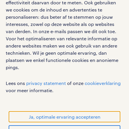
effectiviteit daarvan door te meten. Ook gebruiken
google play store
we cookies om de inhoud en advertenties te
personaliseren: dus beter af te stemmen op jouw
interesses, zowel op deze website als op websites
van derden. In onze e-mails passen we dit ook toe.
Voor het optimaliseren van relevante informatie op
social media
andere websites maken we ook gebruik van andere
Volg ons voor de leukste content omtrent
technieken. Wil je geen optimale ervaring, dan
vacatures, solliciteren en inspiratie.
plaatsen we enkel functionele cookies en anonieme
pings.
Lees ons
privacy statement
of onze
cookieverklaring
werken bij randstad
voor meer informatie.
gebruikersvoorwaarden
privacystatement
cookies
Ja, optimale ervaring accepteren
disclaimer