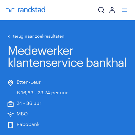
ik zoek een baa
terug naar zoekresultaten
Medewerker
werkgevers
klantenservice bankhal
mijn carrière
over randstad
Etten-Leur
€ 16,63 - 23,74 per uur
24 - 36 uur
MBO
Rabobank