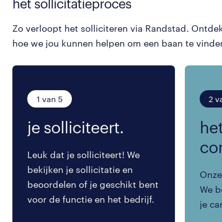
het sollicitatieproces
Zo verloopt het solliciteren via Randstad. Ontde
hoe we jou kunnen helpen om een baan te vinde
1 van 5
2 v
je solliciteert.
het
co
Leuk dat je solliciteert! We
bekijken je sollicitatie en
Onze 
beoordelen of je geschikt bent
We be
voor de functie en het bedrijf.
je ca