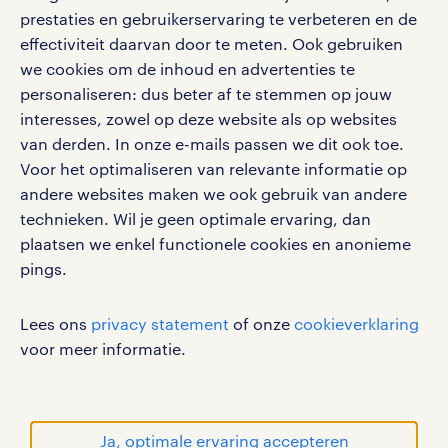
klachten en misstanden
prestaties en gebruikerservaring te verbeteren en de
bruto-netto calculator
apple app store
effectiviteit daarvan door te meten. Ook gebruiken
google play store
we cookies om de inhoud en advertenties te
personaliseren: dus beter af te stemmen op jouw
interesses, zowel op deze website als op websites
van derden. In onze e-mails passen we dit ook toe.
Voor het optimaliseren van relevante informatie op
social media
andere websites maken we ook gebruik van andere
Volg ons voor de leukste content omtrent
technieken. Wil je geen optimale ervaring, dan
vacatures, solliciteren en inspiratie.
plaatsen we enkel functionele cookies en anonieme
pings.
Lees ons
privacy statement
of onze
cookieverklaring
werken bij randstad
voor meer informatie.
gebruikersvoorwaarden
privacystatement
cookies
Ja, optimale ervaring accepteren