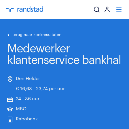
ik zoek een baa
terug naar zoekresultaten
Medewerker
werkgevers
klantenservice bankhal
mijn carrière
over randstad
Den Helder
€ 16,63 - 23,74 per uur
24 - 36 uur
MBO
Rabobank